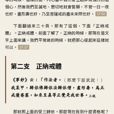
個心，然後我們至誠地、懇切地就會誓願，不管一日一夜
也好，盡形壽也好，乃至菩薩戒的盡未來際也好。
17:02
下面翻過來三十頁。那有了這個，下面「正納戒
體」。正納戒體，前面了解了，正納的時候，那現在是文
字上面來講，我們平常做的時候，就把那心提起來這樣就
可以。
17:17
第二支 正納戒體
《事鈔》云：「作法者。
（那麼下面就說：）
我某甲，歸依佛歸依法歸依僧，盡形壽，為五
戒優婆塞，如來至真等正覺是我世尊。
三說
那就照上面的受三歸依。那麼現在我到什麼資格呢？