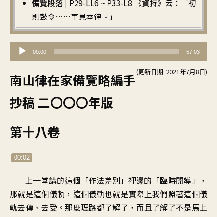
備覽段落 |
P29-LL6 ~ P33-L8 《資持》云：「初
則鼓令……事見本律。」
音
00:00
57:03
訊
(更新日期: 2021年7月8日)
播
南山律在家備覽略編手
放
抄稿 二〇〇〇年版
器
第十八卷
00:02
上一堂講的這個「作法差別」裡邊的「臨時開導」，
那就是這個儀軌，這個儀軌也就是實際上我們照著這個儀
軌去傳、去受。那麼理路都了解了，而且了解了不是馬上