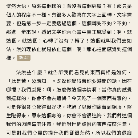
恍然大悟，原來這個樣的！有沒有這個經驗？有！那只是
個人的程度不一樣。有很多人歡喜在文字上面轉，文字需
要，但是第一步一定要透過這個，這個轉夠不夠？不夠。
那進一步來說，透過文字你內心當中真正感受到：啊，就
這個，就這個！心轉了沒有？轉了！這個就叫我們去如
法，說如理依止就是依止這個，啊！那心裡面感覺到這個
樣。
05:42
法說些什麼？就告訴我們看見的東西真相是如何，
「此是苦，汝應知」。既然你覺得苦你要避開的話，因在
哪裡？我們感覺：啊，怎麼做這個事情啊！當你真的感覺
到這樣的，你會不會去追悔？今天吃了一個東西有毒的，
可是你很貪心覺得很好吃，吃過了以後你痛苦到絕頂，醫
生跑得來，原來這個毒的，你會不會很追悔？我們對這個
我們的肉體這麼注意，我們對世間虛假的東西這麼注意，
可是對我們心靈的提升我們卻很茫然，所以我們的愚癡