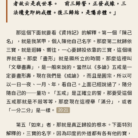
者故云是我世尊。 前三歸誓，正發戒緣，三
法纔竟即納戒體。後三歸結，是囑非體。」
那這個下面就要看《資持記》的解釋。第一個「陳己
名」，就是我某甲，個人陳他自己名字。那麼第二就歸依
三寶，就是迴轉、嚮往，一心要歸投依靠的三寶，這個境
界就是。那麼「盡形」就是顯所立的時間，那麼這裡叫
「文舉盡壽」，是一般來說的。當然以《多論》五戒是一
定要盡形壽，現在我們是《成論》，而且是圓宗，所以可
以一日一夜、一月、年，看自己。上面已經說過了，隨分
隨自己的──量功。「五戒」是正確立的誓，那要受這個
五戒那就是不殺等等，那麼現在這裡舉「滿分」，或者
「一分二分」是一樣。
20:21
第五「如來」者，那就是真正歸投的根本。下面特別
解釋的，三寶的名字，因為印度的外道都有各有他的寶，