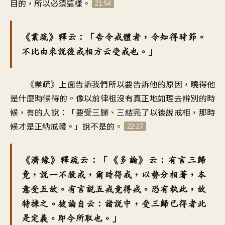
目的，所以必須這樣。
21:54
《業疏》釋云：「告令戒體者，令知得時節。
不比由來說後戒相方云受戒也。」
《業疏》上面告訴我們所以要告訴他的原因，曉得他
是什麼時候得的。像以前律祖沒有真正地如理去辨別的時
候，有的人說：「要受三歸、三結完了以後說戒相，那時
候才是正納戒體。」說不是的。
22:27
《濟緣》釋疏云：「《多論》云：有言三歸
竟，說一不殺戒，爾時得戒，以勢分相著，本
意受五故。有言說五戒竟得戒。恐有執此，故
特揀之。彼論自云：諸說中，受三歸已得者此
是定義。即今所取也。」