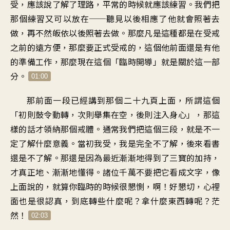
受，應該說了解了理路，平常的時候就應該練習。我們把
那個練習又可以放在──聽見以後相應了他就會照著去
做，再不然皈依以後照著去做。那麼凡是這種都是在受戒
之前的遠方便，那麼要正式受戒的，這個他前面還是有他
的準備工作，那麼現在這個「臨時開導」就是關於這一部
分。
01:00
那前面一段已經講到那個二十九頁上面，所謂這個
「初則鼓令動轉，次則舉集在空，後則注入身心」，那這
樣的話才領納那個戒體。通常我們把這個三段，就是不一
定了解什麼意義。當初我受，我是完全不了解，後來看書
還是不了解。那還是因為最近漸漸地得到了三寶的加持，
才真正地、漸漸地懂得。諸位千萬不要把它看成文字，像
上面說的，就算你臨時的時候很懇惻，啊！好懇切，心裡
面也是很認真，到底轉些什麼呢？拿什麼東西轉呢？茫
然！
02:03