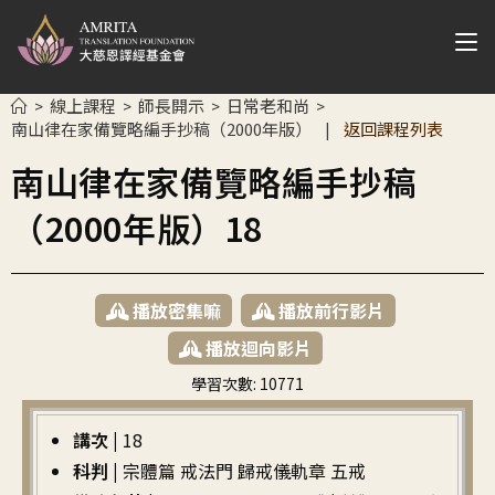
線上課程
師長開示
日常老和尚
>
>
>
>
南山律在家備覽略編手抄稿（2000年版）
返回課程列表
|
南山律在家備覽略編手抄稿
（2000年版）18
播放密集嘛
播放前行影片
播放迴向影片
學習次數:
10771
繁中
講次 |
18
科判 |
宗體篇 戒法門 歸戒儀軌章 五戒