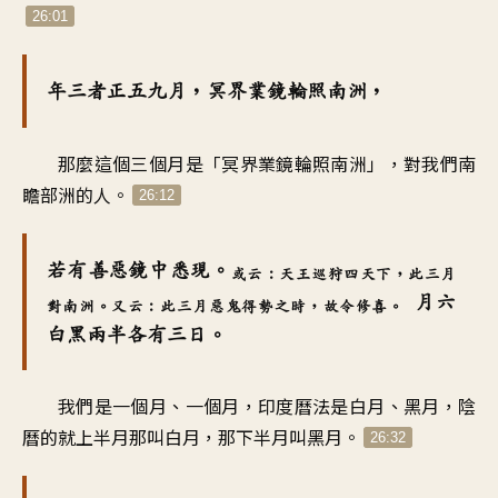
26:01
年三者正五九月，冥界業鏡輪照南洲，
那麼這個三個月是「冥界業鏡輪照南洲」，對我們南
瞻部洲的人。
26:12
若有善惡鏡中悉現。
或云：天王巡狩四天下，此三月
月六
對南洲。又云：此三月惡鬼得勢之時，故令修喜。
白黑兩半各有三日。
我們是一個月、一個月，印度曆法是白月、黑月，陰
曆的就上半月那叫白月，那下半月叫黑月。
26:32