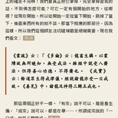
上的確走不完啊！我們要真正把它拿掉，完全拿掉習氣的
話，不到佛怎麼可能？可它一定有個開始的地方，從哪
裡？從現在開始。所以從開始一定從當下開始，跳掉了當
下，後面東西所有的就不談。那當下相應的那部分，因為
這樣，所以我們這個師友法切磋琢磨是絕端需要。現在我
們看文：
35:26
《業疏》云：「《多論》云：龍畜生攝，以業
障故無所曉知，無受戒法。雖經中說受八齋
法，但得善心功德，不得齋也。 《成實》
云：餘道眾生得戒律儀，經說諸龍亦受一日戒
故。《善見》中，諸龍及神得三歸五戒也。
那這兩個正好不一樣。「有宗」說不可以，龍是畜生
攝，「成宗」說可以，都是在舉……。所謂成宗說的「一
日戒」就是八關齋戒。