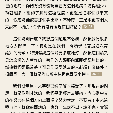
己的毛病。你們有沒有發現自己有這個毛病？聽得越少，
執著越多。祖師了解到這種程度，他還是把那個很平實
的，假定說他歡喜那個拿出來，不稀奇，正是跟他兩個人
來說不一樣的，你們有沒有發現這個特點？
34:03
這個說明什麼？我想這個道理不必講，然後我們很多
地方去衡準一下。特別是在我們一開頭學《菩提道次第
論》的時候，特別強調這個論有多麼地好，然後這個論又
是怎麼樣的人著作的，著作的人跟那內涵那都是無比的，
然後我們都很羨慕。可是你要學進去的人必須什麼條件？
很簡單，第一個就是內心當中這種東西要拿掉。
34:36
我們很幸運，文字都已經了解、接受了，那現在的問
題，就是像剛才說的，我們平常經常去觀察，內心當中真
的在努力在這個方向上面嗎？努力就對，不要急！本來這
種事情，就像前面說的，也許一生走不出、走不完，實際