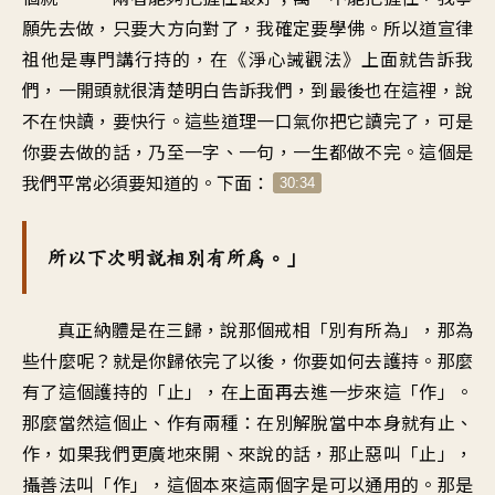
願先去做，只要大方向對了，我確定要學佛。所以道宣律
祖他是專門講行持的，在《淨心誡觀法》上面就告訴我
們，一開頭就很清楚明白告訴我們，到最後也在這裡，說
不在快讀，要快行。這些道理一口氣你把它讀完了，可是
你要去做的話，乃至一字、一句，一生都做不完。這個是
我們平常必須要知道的。下面：
30:34
所以下次明說相別有所為。」
真正納體是在三歸，說那個戒相「別有所為」，那為
些什麼呢？就是你歸依完了以後，你要如何去護持。那麼
有了這個護持的「止」，在上面再去進一步來這「作」。
那麼當然這個止、作有兩種：在別解脫當中本身就有止、
作，如果我們更廣地來開、來說的話，那止惡叫「止」，
攝善法叫「作」，這個本來這兩個字是可以通用的。那是