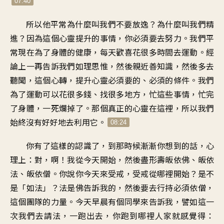
07:40
所以他平常為什麼叫我們不要放逸？為什麼叫我們精
進？因為這個心靈提升的事情，你必須要去努力。我們平
常現在為了身體的健康，每天歡喜花很多時間去運動。經
論上一再告訴我們如理思惟，然後親近善知識，然後多去
聽聞，這個心轉，提升心靈必須要的、必須的條件。我們
為了運動可以花很多錢、找很多地方，忙這些事情，忙完
了身體，一死爛掉了。那個真正的心靈在這裡，所以我們
始終沒有好好地去利用它。
08:24
你有了這樣的認識了，到那時候漸漸你想到的話，心
理上：對，啊！我從今天開始，然後盡形壽皈依佛、皈依
法、皈依僧。你說你今天來受戒，受戒從哪裡開始？是不
是「如法」？法是佛告訴我的，然後要去行持必須依僧，
這個團隊的力量。今天早晨有個同學來告訴我，譬如這一
次我們去請法，一跑出去，你跑到哪裡人家就感覺得：