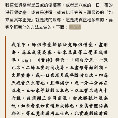
我這個資格就是五戒的優婆塞，或者是八戒的一日一夜的
淨行優婆塞，或者是沙彌，或者比丘等等。那最後的「如
來至真等正覺」就是我的世尊，這是我真正地依靠的，要
完全照著他的方法去做的。下面：
18:02
我某甲，歸依佛竟歸依法竟歸依僧竟，盡形
壽，為五戒優婆塞，如來至真等正覺是我世
尊。
」 《資持》釋云：「詞句分五：一陳
三結
己名。二歸三寶迴向境界。三盡形等顯所期。
文舉盡壽，或一日夜或月或年隨時自改。四為
五戒者正立誓也。且舉滿分，或一分二分亦在
臨機。五如來等結歸正本也。以三寶名通九十
六種，後須顯正非同前濫，由此勝號外道無
故。如來者乘如實道來成佛也，至真者體悟無
邪也，等正覺者道同三世也，此實我歸餘非敬