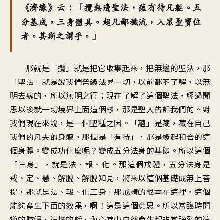
《濟緣》云：「攬無邊聖法，蘊有待凡軀。五
分基成，三身體具。超凡鄙穢流，入眾聖寶位
者。其斯之謂乎。」
那就是「攬」就是把它收集起來，把無邊的聖法，那
「聖法」就是說我們普緣法界一切，以前都不了解，以無
明去緣的，所以無明之行；現在了解了這個聖法，經過聞
思以後就一切境界上面這個樣，那是聖人告訴我們的。對
我們現在來說，是一個聖種之因。「蘊」是藏，藏在自己
我們的凡夫的身軀，那個是「有待」，那是緣起和合的這
個身體。變成功什麼呢？變成五分法身的基礎。所以這個
「三身」，就是法、報、化。那這個戒體，五分法身是
戒、定、慧、解脫、解脫知見，將來以這個基礎成無上菩
提，那就是法、報、化三身，那戒體的根本在這裡，這個
能夠產生下面的效果，啊！這是這個意思。所以當臨時開
導的時候，這樣的話，內心當中自然會生起非常強烈的這