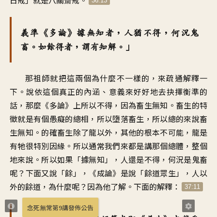
36:13
義準《多論》據無知者，人猶不得，何況鬼
畜。如餘得者，謂有知解。」
那祖師就把這兩個為什麼不一樣的，來疏通解釋一
下。說依這個真正的內涵、意義來好好地去抉擇衡準的
話，那麼《多論》上所以不得，因為畜生無知。畜生的特
徵就是有個愚癡的總相，所以墮落畜生，所以總的來說畜
生無知。的確畜生除了龍以外，其他的根本不可能，龍是
有牠很特別因緣。所以通常我們來都是講那個總體，整個
地來說。所以如果「據無知」，人還是不得，何況是鬼畜
呢？下面又說「餘」，《成論》是說「餘道眾生」，人以
外的餘道，為什麼呢？因為他了解。下面的解釋：
37:11
念死無常第9講發佈公告