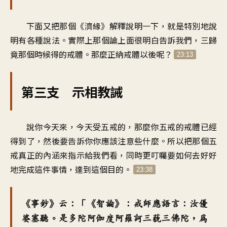
下面又把那個《濟緣》解釋說明一下，就是特別地說
明有各種說法。實際上那個論上面很明白告訴我們，三歸
竟那個時候得的戒體。那麼正納戒體以後呢？
23:13
第三支 示相教誡
說你今天來，今天受五戒的，那麼你五戒的戒體已經
得到了，然後要告訴你你應該注意些什麼。所以把那個五
戒真正的內涵來指示給我們看，同時更叮囑要如何去好好
地完成這件事情，達到這個目的。
23:38
《事鈔》云：「《智論》：戒師應語言：汝優
婆塞聽。是多陀阿伽度阿羅訶三藐三佛陀，為