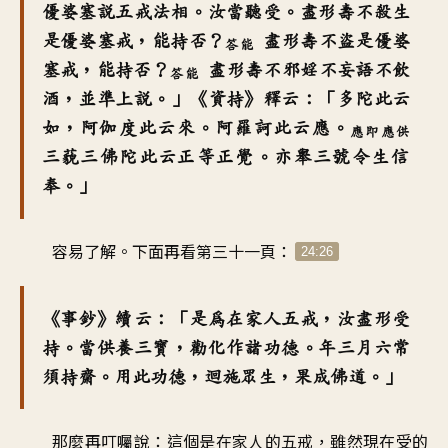
優婆塞說五戒法相。汝當聽受。盡形壽不殺生
是優婆塞戒，能持否？
盡形壽不盜是優婆
答能
塞戒，能持否？
盡形壽不邪婬不妄語不飲
答能
酒，並準上說。」《資持》釋云：「多陀此云
如，阿伽度此云來。阿羅訶此云應。
應即應供
三藐三佛陀此云正等正覺。亦舉三號令生信
奉。」
容易了解。下面再看第三十一頁：
24:26
《事鈔》續云：「是為在家人五戒，汝盡形受
持。當供養三寶，勸化作諸功德。年三月六常
須持齋。用此功德，迴施眾生，果成佛道。」
那麼再叮囑說：這個是在家人的五戒，雖然現在受的