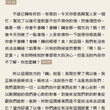
03:39
不過它轉有好的、有壞的，今天你很高興幫人家一個
忙，幫完了以後可是對面不但不領你的情，然後埋怨你、
痛罵一頓，你會不會轉？會轉！轉去哪一個方向？瞋！然
後今天你做了一點事情，人家來捧你一下說得你很高興，
你會不會轉？會轉！轉向哪裡？貪！就這個。我們有沒有
依法去轉過？如果有，只有的時候徒然懇惻：「啊！我一
定要。」有的時候就好像發很大的決心。但是法的內容你
不了解，你怎麼轉？
04:28
所以這個地方的「轉」就是：我現在學了佛以後，我
正皈依是皈依法。皈依法，法說些什麼？法是告訴我們：
我們面對的一切，以我們的什麼東西去對？身心去對。所
以剛開始的我們身心對的對象，到後來從我們對的對象反
觀我們能對，能對、所對這兩樣東西是不是依法來去認識
它？當你認識了以後，你們諸位有沒有這個感覺？啊！我