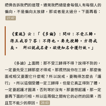
把佛告訴我們的道理。通常我們總是會每個人有每個人的
偏向，不是偏向太放肆，那或者是太過分。下面再看：
27:47
《業疏》云：「《多論》：問曰：不受三歸，
得五戒否？答：不得也。要先授歸，方得戒
矣。 所以說戒名者，欲使知名令護行故。」
《多論》上面問：那不受三歸得不得？說得不到的，
一定要先受三歸那麼才得戒。那既然說你在三歸，那麼後
面戒相又要跟它什麼呢？所以說戒，要曉得怎麼去「護
行」。所以這個受體一定三歸得，但是它真正得到了體，
一定要起護才圓滿，否則等於沒有。那要想起護，那一定
要再下面的行相。所以這兩個之間有它的必然的因果，而
且互不能少的原因。
28:43