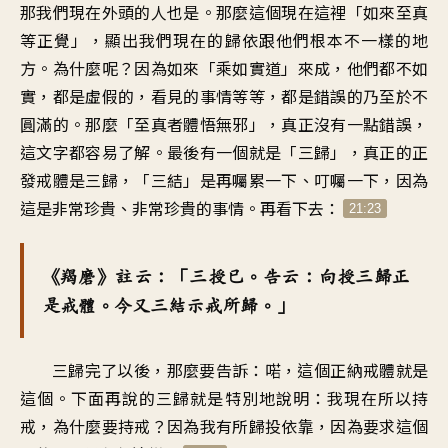
那我們現在外頭的人也是。那麼這個現在這裡「如來至真
等正覺」，顯出我們現在的歸依跟他們根本不一樣的地
方。為什麼呢？因為如來「乘如實道」來成，他們都不如
實，都是虛假的，看見的事情等等，都是錯誤的乃至於不
圓滿的。那麼「至真者體悟無邪」，真正沒有一點錯誤，
這文字都容易了解。最後有一個就是「三歸」，真正的正
發戒體是三歸，「三結」是再囑累一下、叮囑一下，因為
這是非常珍貴、非常珍貴的事情。再看下去：
21:23
《羯磨》註云：「三授已。告云：向授三歸正
是戒體。今又三結示戒所歸。」
三歸完了以後，那麼要告訴：喏，這個正納戒體就是
這個。下面再說的三歸就是特別地說明：我現在所以持
戒，為什麼要持戒？因為我有所歸投依靠，因為要求這個