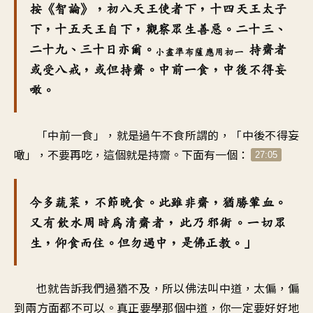
按《智論》，初八天王使者下，十四天王太子
下，十五天王自下，觀察眾生善惡。二十三、
二十九、三十日亦爾。
持齋者
小盡準布薩應用初一
或受八戒，或但持齋。中前一食，中後不得妄
噉。
「中前一食」，就是過午不食所謂的，「中後不得妄
噉」，不要再吃，這個就是持齋。下面有一個：
27:05
今多蔬菜，不節晚食。此雖非齋，猶勝葷血。
又有飲水周時為清齋者，此乃邪術。一切眾
生，仰食而住。但勿過中，是佛正教。」
也就告訴我們過猶不及，所以佛法叫中道，太偏，偏
到兩方面都不可以。真正要學那個中道，你一定要好好地