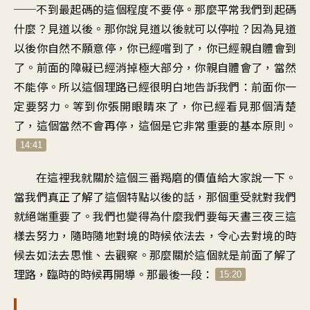
──不到最起碼的這個程度不要停。那麼平常我們到起碼
什麼？見道以後。那你說見道以後就可以停啦？因為見道
以後你自然不願意停，你已經嚐到了，你已經親自體會到
了。前面的障礙已經消掉極大部分，你親自體會了，當然
不能停。所以這個理路已經很明白地告訴我們：前面你一
定要努力。等到你張開眼睛來了，你已經看見那個清楚
了，這個當然不會再停，這個是它非常重要的基本原則。
14:41
在這裡我就關於這個三番羯磨的價值給大家說一下。
當我們真正了解了這個特點以後的話，那個重受就對我們
就絕端重要了。我們也變得為什麼我們要每天晝三夜三這
樣去努力，隨時隨地對境的時候依法去，令心去對境的時
候去如法去思惟、去觀察。那麼關於這個就是前面了解了
理路，臨時的時候再開導。那最後一段：
15:20