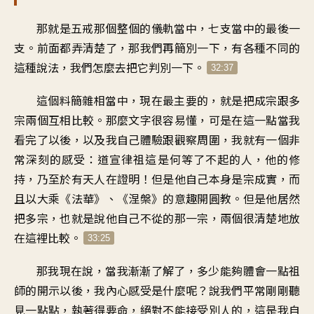
那就是五戒那個整個的儀軌當中，七支當中的最後一
支。前面都弄清楚了，那我們再簡別一下，有各種不同的
這種說法，我們怎麼去把它判別一下。
32:37
這個料簡雜相當中，現在最主要的，就是把成宗跟多
宗兩個互相比較。那麼文字很容易懂，可是在這一點當我
看完了以後，以及我自己體驗跟觀察周圍，我就有一個非
常深刻的感受：道宣律祖這是何等了不起的人，他的修
持，乃至於有天人在證明！但是他自己本身是宗成實，而
且以大乘《法華》、《涅槃》的意趣開圓教。但是他居然
把多宗，也就是說他自己不從的那一宗，兩個很清楚地放
在這裡比較。
33:25
那我現在說，當我漸漸了解了，多少能夠體會一點祖
師的開示以後，我內心感受是什麼呢？說我們平常剛剛聽
見一點點，執著得要命，絕對不能接受別人的，這是我自