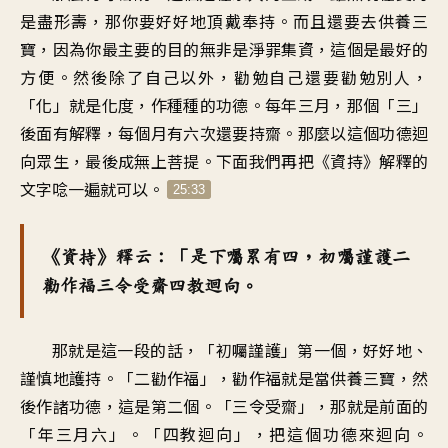
是盡形壽，那你要好好地頂戴奉持。而且還要去供養三
寶，因為你最主要的目的無非是淨罪集資，這個是最好的
方便。然後除了自己以外，勸勉自己還要勸勉別人，
「化」就是化度，作種種的功德。每年三月，那個「三」
後面有解釋，每個月有六次還要持齋。那麼以這個功德迴
向眾生，最後成無上菩提。下面我們再把《資持》解釋的
文字唸一遍就可以。
25:33
《資持》釋云：「是下囑累有四，初囑謹護二
勸作福三令受齋四教迴向。
那就是這一段的話，「初囑謹護」第一個，好好地、
謹慎地護持。「二勸作福」，勸作福就是當供養三寶，然
後作諸功德，這是第二個。「三令受齋」，那就是前面的
「年三月六」。「四教迴向」，把這個功德來迴向。