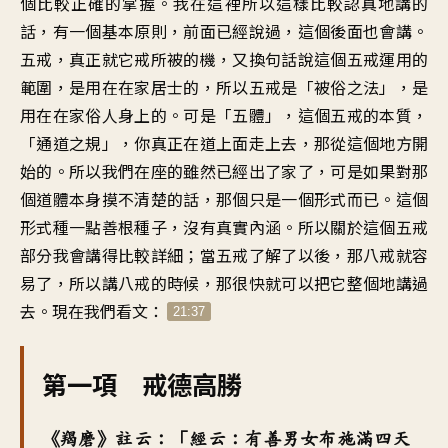
個比較正確的掌握。我在這裡所以這樣比較認真地講的
話，有一個基本原則，前面已經說過，這個後面也會講。
五戒，真正就它戒所被的機，又換句話說這個五戒運用的
範圍，是用在在家居士的，所以五戒是「被俗之法」，是
用在在家俗人身上的。可是「五體」，這個五戒的本質，
「通道之規」，你真正在道上面走上去，那從這個地方開
始的。所以我們在座的雖然已經出了家了，可是如果對那
個道體本身摸不清楚的話，那個只是一個形式而已。這個
形式種一點善根種子，沒有真實內涵。所以關於這個五戒
部分我會講得比較詳細；當五戒了解了以後，那八戒就容
易了，所以講八戒的時候，那很快就可以把它整個地講過
去。現在我們看文：
21:37
第一項 戒德高勝
《羯磨》註云：「經云：有善男女布施滿四天