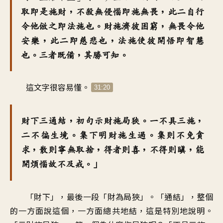
取即是施財，不殺無侵惱即施無畏，此二自行
令他倣之即法施也。財施濟彼困窮，無畏令他
安樂，此二即慈悲也，法施使彼開悟即智慧
也。三者既備，其勝可知。
這文字很容易懂。
31:20
財下三通結，初句示財施局狹。一不具三施，
二不徧生境。集下明財施生過。集則不免貪
求，散則寧無取捨，得者則喜，不得則瞋，能
開煩惱故不及戒。」
「財下」，最後一段「財為局狹」。「通結」，整個
的一方面說這個，一方面總共地結，這是特別地說明。