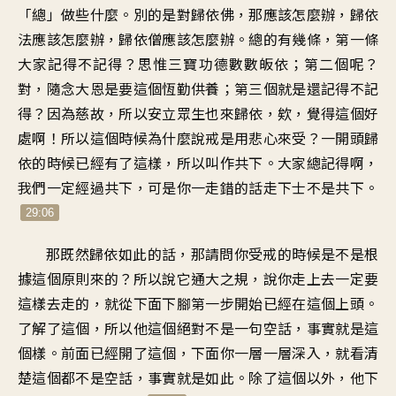
「總」做些什麼。別的是對歸依佛，那應該怎麼辦，歸依
法應該怎麼辦，歸依僧應該怎麼辦。總的有幾條，第一條
大家記得不記得？思惟三寶功德數數皈依；第二個呢？
對，隨念大恩是要這個恆勤供養；第三個就是還記得不記
得？因為慈故，所以安立眾生也來歸依，欸，覺得這個好
處啊！所以這個時候為什麼說戒是用悲心來受？一開頭歸
依的時候已經有了這樣，所以叫作共下。大家總記得啊，
我們一定經過共下，可是你一走錯的話走下士不是共下。
29:06
那既然歸依如此的話，那請問你受戒的時候是不是根
據這個原則來的？所以說它通大之規，說你走上去一定要
這樣去走的，就從下面下腳第一步開始已經在這個上頭。
了解了這個，所以他這個絕對不是一句空話，事實就是這
個樣。前面已經開了這個，下面你一層一層深入，就看清
楚這個都不是空話，事實就是如此。除了這個以外，他下