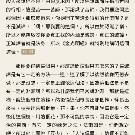
般人來說他不是，由果反求因。所以佛說四諦先指出世間
的行相，這是苦──苦諦，那認識了苦諦，我們要避開造
那個因。那麼反過來，你避開了苦諦要得到的什麼呢？是
不是滅諦？「啊！那我要的這個！」所以由於認識了僧，
所以才能夠啟發你要真正找的內涵是滅諦，真正的滅諦，
正滅諦者就是法身，所以《金光明經》就特別地講明這個
道理。
05:33
那你要得到這個果，那麼請問這個果怎麼來的？這滅
諦是有它一定的方法──道。這了解了以後然後你照著去
做，那是沒錯，一定是正歸依這個法。因為這個法是不是
有一定的淵源啊？所以為什麼我們平常講淵源，那就是這
樣，說這個根在這裡，然後從這個根長出那個幹，幹長出
來枝，枝長出來那個葉、花、果。你不可能說這個根，然
後用這個枝、用這個花，那不可能的事情，因為它是一定
活的東西，有它一定的緣起之法，法爾如是，你們想對
吧？所以他上面說「互少」、「人法俱異」，這個不可能