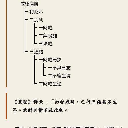
戒德高勝
初總示
二別列
一財施
二無畏施
三法施
三通結
一財施局狹
一不具三施
二不徧生境
二財施生過
《業疏》釋云：「初受戒時，已行三施盡眾生
界。故財有量不及此也。