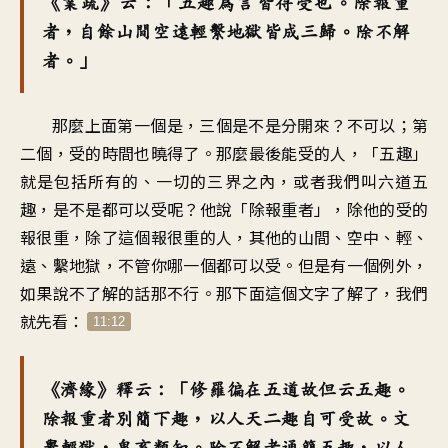
《業疏》云：「五趣為言皆得受也。除報重
者，自餘山間空遠輕繫地獄皆成三歸。除不解
者。」
那麼上面第一個是，三個是不是分開來？不可以；第
二個，受的時間也曉得了。那麼最後能受的人，「五趣」
就是包括所有的、一切的三界之內，或者我們叫六道五
趣，是不是都可以受呢？他說「除報重者」，除他的受的
報很重，除了這個報很重的人，其他的山間、空中、輕、
遠、繫地獄，不管你哪一個都可以受。但是有一個例外，
如果說不了解的話那不行。那下面這個文字了解了，我們
就先看：
11:12
《濟緣》釋云：「修羅徧在五道故但云五趣。
除報重者別簡下趣，以人天二趣自可受故。文
舉輕獄，鬼畜類知。除不解者通簡五趣，以人