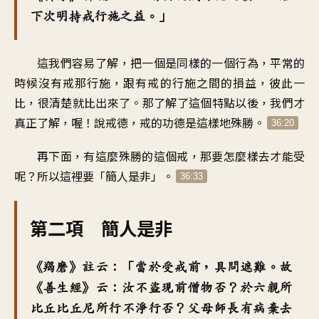
下次明持戒行施之益。」
這我們容易了解，把一個是同樣的一個行為，平常的
時候沒有戒那行施，跟有戒的行施之間的損益，彼此一
比，很清楚就比出來了。那了解了這個特點以後，我們才
真正了解，喔！說戒德，戒的功德是這樣地殊勝。
36:20
再下面，有這麼殊勝的這個戒，那要怎麼樣去才能受
呢？所以這裡要「簡人是非」。
36:33
第二項 簡人是非
《羯磨》註云：「當於受戒前，具問遮難。故
《善生經》云：汝不盜現前僧物否？於六親所
比丘比丘尼所行不淨行否？父母師長有病棄去