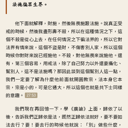
法施徧眾生界。
他下面就解釋，財施，然後無畏施跟法施。說真正受
戒的時候，然後我盡形壽不殺，所以在這種情況之下，這
個不殺是從心上去，在任何情況之下徧法界的，所以它對
法界有情來說，這個不盜是財，不傷害別人家，所以這個
時候你對財來說已經施他。不殺，對他無畏來說施他。還
有，第三個容易，用戒法，除了自己努力以外還要攝化、
幫別人，這不是法施嗎？那因此談到這個幫別人這一點，
我們一定要了解為什麼他前面就開圓教宗，法本身它本
宗，宗是小的，可是它通大，所以這個也就是共下士同樣
的意趣。
27:53
我們現在再回憶一下，學《廣論》上面，歸依了以
後，告訴我們正歸依是法，既然正歸依法就好，要不要如
法去行？要！要去行的時候他就說：「別」做些什麼，