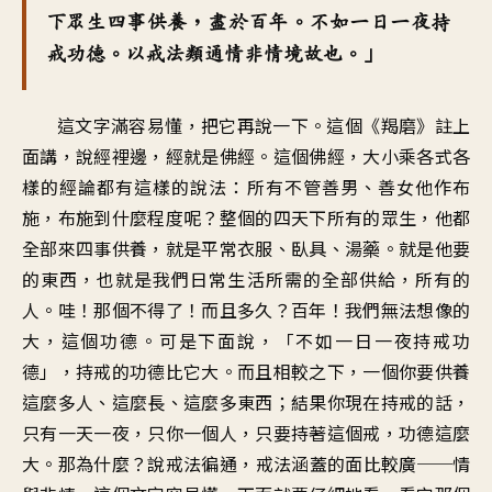
下眾生四事供養，盡於百年。不如一日一夜持
戒功德。以戒法類通情非情境故也。」
這文字滿容易懂，把它再說一下。這個《羯磨》註上
面講，說經裡邊，經就是佛經。這個佛經，大小乘各式各
樣的經論都有這樣的說法：所有不管善男、善女他作布
施，布施到什麼程度呢？整個的四天下所有的眾生，他都
全部來四事供養，就是平常衣服、臥具、湯藥。就是他要
的東西，也就是我們日常生活所需的全部供給，所有的
人。哇！那個不得了！而且多久？百年！我們無法想像的
大，這個功德。可是下面說，「不如一日一夜持戒功
德」，持戒的功德比它大。而且相較之下，一個你要供養
這麼多人、這麼長、這麼多東西；結果你現在持戒的話，
只有一天一夜，只你一個人，只要持著這個戒，功德這麼
大。那為什麼？說戒法徧通，戒法涵蓋的面比較廣──情