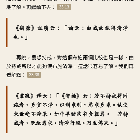
地了解。再繼續下去：
33:13
《羯磨》註續云：「論云：由戒故施得清淨
也。」
再說，要想持戒，對這個布施兩個比較也是一樣，由
於持戒所以才能夠使布施清淨，這話很容易了解。我們再
看解釋：
33:38
《業疏》釋云：「《智論》云：若不持戒得財
施者，多貪不淨，以利求利，惡求多求。故使
來世受不淨果，如牛羊豬狗衣食粗惡。 若持
戒者，既絕惡求，清淨行絕。乃至佛果。」