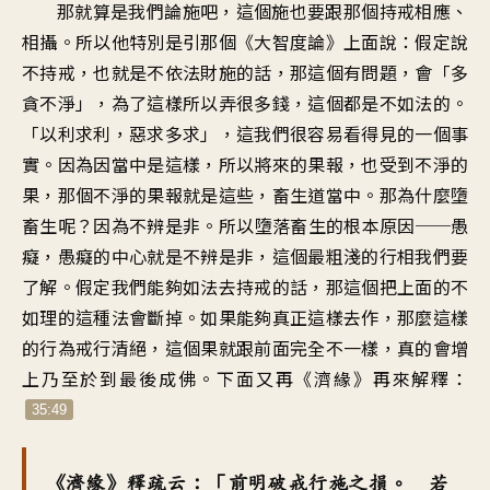
那就算是我們論施吧，這個施也要跟那個持戒相應、
相攝。所以他特別是引那個《大智度論》上面說：假定說
不持戒，也就是不依法財施的話，那這個有問題，會「多
貪不淨」，為了這樣所以弄很多錢，這個都是不如法的。
「以利求利，惡求多求」，這我們很容易看得見的一個事
實。因為因當中是這樣，所以將來的果報，也受到不淨的
果，那個不淨的果報就是這些，畜生道當中。那為什麼墮
畜生呢？因為不辨是非。所以墮落畜生的根本原因──愚
癡，愚癡的中心就是不辨是非，這個最粗淺的行相我們要
了解。假定我們能夠如法去持戒的話，那這個把上面的不
如理的這種法會斷掉。如果能夠真正這樣去作，那麼這樣
的行為戒行清絕，這個果就跟前面完全不一樣，真的會增
上乃至於到最後成佛。下面又再《濟緣》再來解釋：
35:49
《濟緣》釋疏云：「前明破戒行施之損。 若