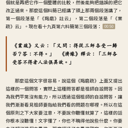
個就是再把它作一個整體的比較，然後能夠把錯誤的把它
改正過來。那麼這個料簡已經講了頭上那兩個段落講了，
第一個段落是「《羯磨》註云」，第二個段落是「《業
疏》云」。現在看十九頁第六料簡第三個段落：
00:50
《業疏》又云：「又問：得從三師各受一歸
否？答：不得。」 《濟緣》釋云：「三師各
受答不得者人法俱異故。」
那麼這個文字很容易，說這個《羯磨疏》上面又提出
這樣的一個問答，實際上這種問答都是祖師自設問答。因
為我們平常沒有能力，所以透過這個祖師的自設問答，讓
我們漸漸看見祖師要指給我們看的問題在哪裡。所以在這
個原則之下大家要注意，不要說你聽懂就算了，這樣的話
你根本沒聽懂！文字懂了，你也不曉得他說些什麼。你要