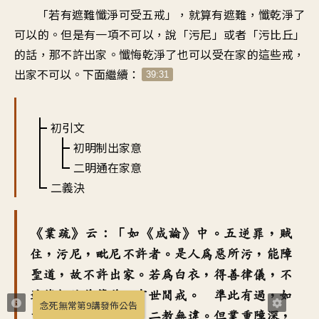
「若有遮難懺淨可受五戒」，就算有遮難，懺乾淨了
可以的。但是有一項不可以，說「污尼」或者「污比丘」
的話，那不許出家。懺悔乾淨了也可以受在家的這些戒，
出家不可以。下面繼續：
39:31
初引文
初明制出家意
二明通在家意
二義決
《業疏》云：「如《成論》中。五逆罪，賊
住，污尼，毗尼不許者。是人為惡所污，能障
聖道，故不許出家。若為白衣，得善律儀，不
遮修行施慈等善，有世間戒。 準此有過，如
念死無常第9講發佈公告
文不合。必懺蕩已，二教無違。但業重障深，