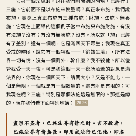
它第一個先總的，說在我們剛開始的時候，已經行了
三施。它前面不是以布施來較量嗎？真正來布施，我們說
布施，實際上真正布施有三種布施：財施、法施、無畏
施。它現在上面舉的這個例子當中布施只布施財施，有沒
有法施？沒有；有沒有無畏施？沒有。所以就「施」已經
有了差別。還有一個呢，它是滿四天下眾生；我現在真正
受戒的時候，說它有一個特點──「徧該生境」，所有法
界一切有情，沒有一個例外，幹什麼？我不殺他。所以儘
管我受一天一夜，可是我這個一天一夜所涵蓋的對象是滿
法界的，你現在一個四天下，請問大小？又是不能比，一
個是無限，一個就是有一個數量的。還有財是有限的；可
我現在呢？三施！特別是那個法施這是無限的。那這是總
的，現在我們看下面特別地講：
26:26
盡形不盜者，已施法界有情之財。言不殺者，
已施法界有情無畏。即用戒法行己化他，即名