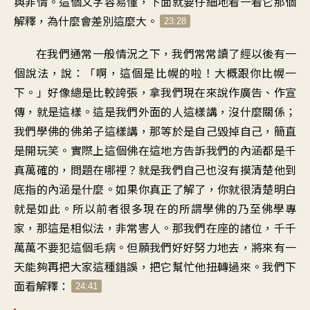
與非情。這個文字容易懂，下面就要仔細地看一看它那個
解釋，為什麼會差別這麼大。
23:28
在我們通常一般情況之下，我們常常讀了經以後有一
個說法，說：「啊，這個是比幌的啦！大概跟你比幌一
下。」好像總是比較誇張，拿我們現在來說作廣告、作宣
傳，就是這樣。這是我們外面的人這樣講，沒什麼關係；
我們學佛的佛弟子這樣講，那等於是自己毀掉自己，簡直
是開玩笑。實際上這個佛在這地方告訴我們的內涵都是千
真萬確的，問題在哪裡？就是我們自己也沒有摸清楚他到
底指的內涵是什麼。如果你真正了解了，你就很清楚明白
就是如此。所以前者很多現在的所謂學佛的乃至佛學專
家，那這是相似法，非常害人。那我們在座的諸位，千千
萬萬不要犯這個毛病。但願我們好好努力地去，將來有一
天能夠再把大家這種錯誤，把它幫忙他扭轉過來。我們下
面看解釋：
24:41