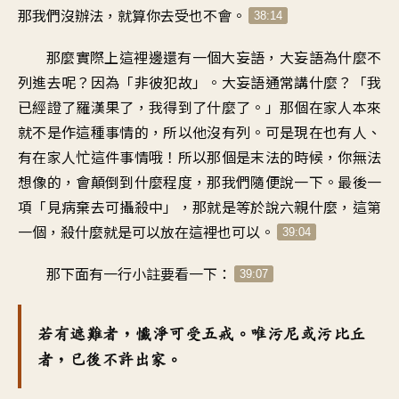
那我們沒辦法，就算你去受也不會。
38:14
那麼實際上這裡邊還有一個大妄語，大妄語為什麼不
列進去呢？因為「非彼犯故」。大妄語通常講什麼？「我
已經證了羅漢果了，我得到了什麼了。」那個在家人本來
就不是作這種事情的，所以他沒有列。可是現在也有人、
有在家人忙這件事情哦！所以那個是末法的時候，你無法
想像的，會顛倒到什麼程度，那我們隨便說一下。最後一
項「見病棄去可攝殺中」，那就是等於說六親什麼，這第
一個，殺什麼就是可以放在這裡也可以。
39:04
那下面有一行小註要看一下：
39:07
若有遮難者，懺淨可受五戒。唯污尼或污比丘
者，已後不許出家。