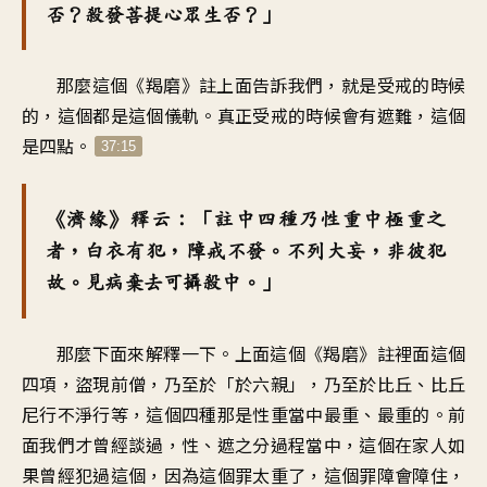
否？殺發菩提心眾生否？」
那麼這個《羯磨》註上面告訴我們，就是受戒的時候
的，這個都是這個儀軌。真正受戒的時候會有遮難，這個
是四點。
37:15
《濟緣》釋云：「註中四種乃性重中極重之
者，白衣有犯，障戒不發。不列大妄，非彼犯
故。見病棄去可攝殺中。」
那麼下面來解釋一下。上面這個《羯磨》註裡面這個
四項，盜現前僧，乃至於「於六親」，乃至於比丘、比丘
尼行不淨行等，這個四種那是性重當中最重、最重的。前
面我們才曾經談過，性、遮之分過程當中，這個在家人如
果曾經犯過這個，因為這個罪太重了，這個罪障會障住，