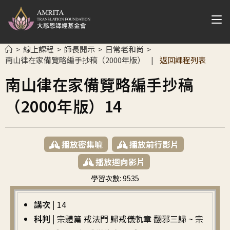
線上課程
師長開示
日常老和尚
>
>
>
>
南山律在家備覽略編手抄稿（2000年版）
返回課程列表
|
南山律在家備覽略編手抄稿
（2000年版）14
播放密集嘛
播放前行影片
播放迴向影片
學習次數:
9535
繁中
講次 |
14
科判 |
宗體篇 戒法門 歸戒儀軌章 翻邪三歸 ~ 宗