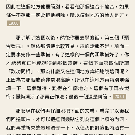
因此在這個地方他要簡別，看看他那個適合不適合，如果
條件不夠那一定要把他剔除，所以這個地方的簡人是非。
19:00
那了解了這個以後，然後你要去學的話，第三個「預
習發戒」。歸依那隨便比較容易，戒的話那不是，前面一
定要事先作一些準備，有了這樣的一個內涵準備好了，你
才能夠真正地能夠得到那個戒體。這個下面第四個所謂
「歎功問相」，那為什麼又在這個地方詳細地說這個呢？
正因為它那個戒德非常地高勝，所以在這地方再特別地強
調一下，這個難得，難得在什麼地方。這個有了再去懺
悔；懺悔清淨了那再正作法；最後一個還是料簡。
20:01
那麼現在我們再仔細地把下面的文看，看完了以後我
們回過頭來，才可以把這個幾點它列為這個七項的內涵，
我們再重新來整體地溫習一下，以便我們對這個內涵有一