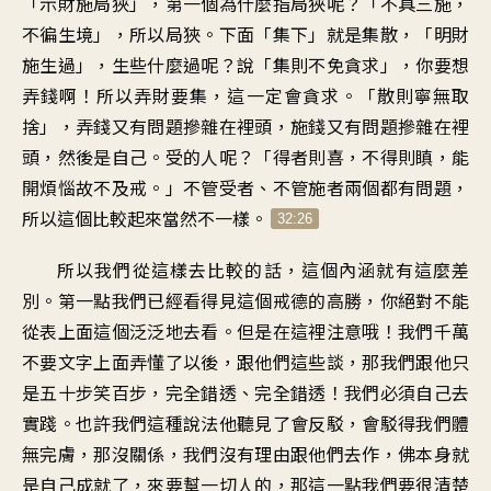
「示財施局狹」，第一個為什麼指局狹呢？「不具三施，
不徧生境」，所以局狹。下面「集下」就是集散，「明財
施生過」，生些什麼過呢？說「集則不免貪求」，你要想
弄錢啊！所以弄財要集，這一定會貪求。「散則寧無取
捨」，弄錢又有問題摻雜在裡頭，施錢又有問題摻雜在裡
頭，然後是自己。受的人呢？「得者則喜，不得則瞋，能
開煩惱故不及戒。」不管受者、不管施者兩個都有問題，
所以這個比較起來當然不一樣。
32:26
所以我們從這樣去比較的話，這個內涵就有這麼差
別。第一點我們已經看得見這個戒德的高勝，你絕對不能
從表上面這個泛泛地去看。但是在這裡注意哦！我們千萬
不要文字上面弄懂了以後，跟他們這些談，那我們跟他只
是五十步笑百步，完全錯透、完全錯透！我們必須自己去
實踐。也許我們這種說法他聽見了會反駁，會駁得我們體
無完膚，那沒關係，我們沒有理由跟他們去作，佛本身就
是自己成就了，來要幫一切人的，那這一點我們要很清楚