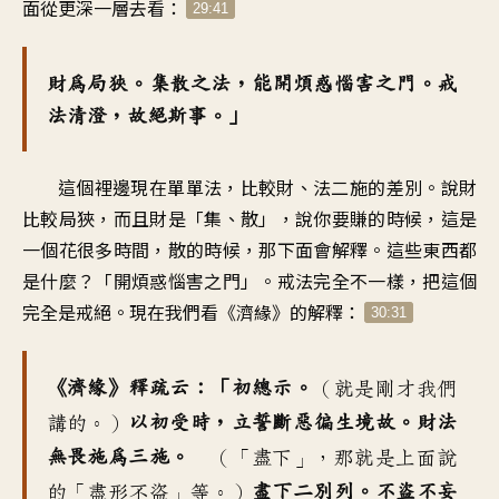
面從更深一層去看：
29:41
財為局狹。集散之法，能開煩惑惱害之門。戒
法清澄，故絕斯事。」
這個裡邊現在單單法，比較財、法二施的差別。說財
比較局狹，而且財是「集、散」，說你要賺的時候，這是
一個花很多時間，散的時候，那下面會解釋。這些東西都
是什麼？「開煩惑惱害之門」。戒法完全不一樣，把這個
完全是戒絕。現在我們看《濟緣》的解釋：
30:31
《濟緣》釋疏云：「初總示。
（就是剛才我們
以初受時，立誓斷惡徧生境故。財法
講的。）
無畏施為三施。
（「盡下」，那就是上面說
盡下二別列。不盜不妄
的「盡形不盜」等。）