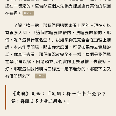
兜在一塊兒的。這當然這個人法俱異裡邊還有其他的原因
在這裡。
06:35
了解了這一點，那我們回過頭來看上面的。現在所以
有很多人啊，「這個佛嘛要歸依的，法嘛要歸依的，那
僧，嗯？這算什麼名堂！」說如果你完完全全在道理上講
講，本來作學問嘛，那由你怎麼說；可是如果你去實踐的
話，你真正去看，那個情況就完全不一樣。這個是我們現
在學了論以後，回過頭來我們實際上去思惟、去觀察。
好，那麼這個我們曉得三歸是一定不能分的。那麼下面又
有個問題來了：
07:17
《業疏》又云：「又問：得一年半年受否？
答：得隨日多少受三歸也。」