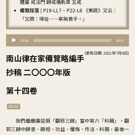
體篇 戒法門 歸戒儀軌章 五戒
備覽段落 |
P19-LL7 ~ P22-L6 《業疏》又云：
「又問：得從……寧無畏乎。」
音
00:00
56:47
訊
(更新日期: 2021年7月8日)
播
南山律在家備覽略編手
放
抄稿 二〇〇〇年版
器
第十四卷
00:02
我們繼續講這個「翻邪三歸」當中第六「料簡」，翻
邪三歸中歸意、顯相、功益、懺悔、作法、料簡，最後一