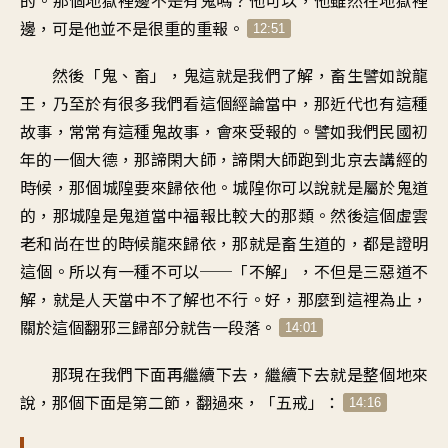
邊，可是他並不是很重的重報。
12:51
然後「鬼、畜」，鬼這就是我們了解，畜生譬如說龍
王，乃至於有很多我們看這個經論當中，那近代也有這種
故事，常常有這種鬼故事，會來受報的。譬如我們民國初
年的一個大德，那諦閑大師，諦閑大師跑到北京去講經的
時候，那個城隍要來歸依他。城隍你可以說就是屬於鬼道
的，那城隍是鬼道當中福報比較大的那類。然後這個虛雲
老和尚在世的時候龍來歸依，那就是畜生道的，都是證明
這個。所以有一種不可以──「不解」，不但是三惡道不
解，就是人天當中不了解也不行。好，那麼到這裡為止，
關於這個翻邪三歸部分就告一段落。
14:01
那現在我們下面再繼續下去，繼續下去就是整個地來
說，那個下面是第二節，翻過來，「五戒」：
14:16