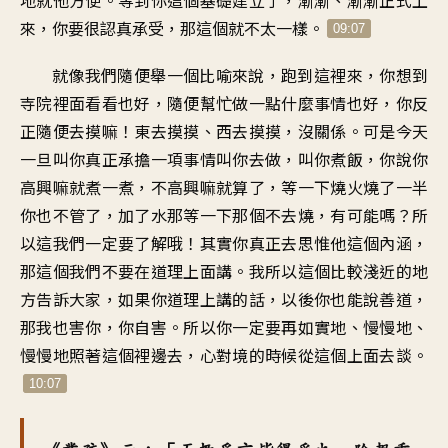
地就他方便。等到你這個基礎建立了，漸漸、漸漸正式上
來，你要很認真承受，那這個就不太一樣。
09:07
就像我們隨便舉一個比喻來說，跑到這裡來，你想到
寺院裡面看看也好，隨便幫忙做一點什麼事情也好，你反
正隨便去摸嘛！東去摸摸、西去摸摸，沒關係。可是今天
一旦叫你真正承擔一項事情叫你去做，叫你煮飯，你說你
高興嘛就煮一煮，不高興嘛就算了，等一下燒火燒了一半
你也不管了，加了水那等一下那個不去燒，有可能嗎？所
以這我們一定要了解哦！其實你真正去思惟他這個內涵，
那這個我們不要在道理上面講。我所以這個比較淺近的地
方告訴大家，如果你道理上講的話，以後你也能說善道，
那我也害你，你自害。所以你一定要再如實地、慢慢地、
慢慢地照著這個裡邊去，心對境的時候從這個上面去談。
10:07