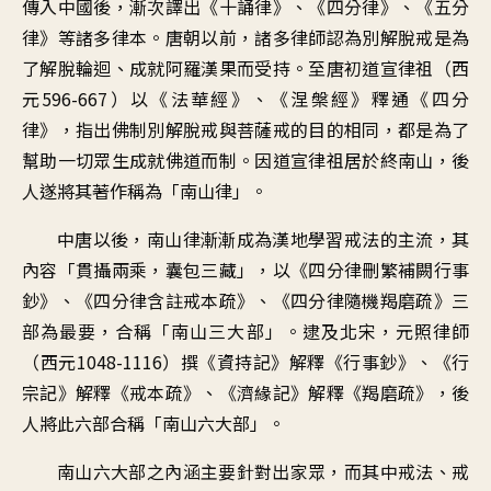
傳入中國後，漸次譯出《十誦律》、《四分律》、《五分
律》等諸多律本。唐朝以前，諸多律師認為別解脫戒是為
了解脫輪迴、成就阿羅漢果而受持。至唐初道宣律祖（西
元596-667）以《法華經》、《涅槃經》釋通《四分
律》，指出佛制別解脫戒與菩薩戒的目的相同，都是為了
幫助一切眾生成就佛道而制。因道宣律祖居於終南山，後
人遂將其著作稱為「南山律」。
中唐以後，南山律漸漸成為漢地學習戒法的主流，其
內容「貫攝兩乘，囊包三藏」，以《四分律刪繁補闕行事
鈔》、《四分律含註戒本疏》、《四分律隨機羯磨疏》三
部為最要，合稱「南山三大部」。逮及北宋，元照律師
（西元1048-1116）撰《資持記》解釋《行事鈔》、《行
宗記》解釋《戒本疏》、《濟緣記》解釋《羯磨疏》，後
人將此六部合稱「南山六大部」。
南山六大部之內涵主要針對出家眾，而其中戒法、戒