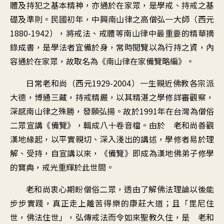
體及持犯之基本精神，亦通於在家眾，是學戒、持戒之基
礎及準則。民國初年，中興南山律之高僧弘一大師（西元
1880-1942），將戒法、戒體等南山律中最重要的精華摘
錄成書，是學法者宜備於身，常時閱覽以為行持之資，內
容通於在家眾，故取名為《南山律在家備覽略編》。
日常老和尚（西元1929-2004）一生親近佛教各宗派
大德，博通三藏，持戒精嚴，以其精湛之學修詳審觀察，
深感南山律之殊勝，發願弘揚。故於1991年在台灣為僧俗
二眾宣講《備覽》，輯成八十卷音檔。由於 老和尚善觀
漢地緣起，以平實親切、深入淺出的講述，學修者易於理
解、受持，自宣講以來，《備覽》即成為漢地佛弟子修學
的寶典，戒光重輝於此世間。
老和尚衷心期盼僧俗二眾，透由了解佛法理論以後能
步步實踐，真正走上離苦得樂的康莊大道；且「毘尼住
世，佛法住世」，弘傳戒法而令如來聖教久住，是 老和