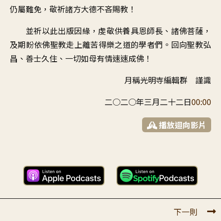
仍屬難免，敬祈諸方大德不吝賜教！
並祈以此出版因緣，虔敬供養具恩師長、諸佛菩薩，
及期盼依佛聖教走上離苦得樂之道的學者們。回向聖教弘
昌、善士久住、一切如母有情速速成佛！
月稱光明寺編輯群 謹識
二○二○年三月二十二日
00:00
播放迴向影片
下一則