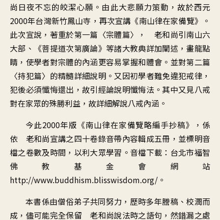
尚日夜不忘的皎潔心願。由此大悲願力策動，故於西元
2000年台灣新竹鳳山寺，再次宣講《南山律在家備覽》。
此次宣說，著重於第一篇〈宗體篇〉， 老和尚引南山六
大部、《菩提道次第廣論》等諸大教典詳加闡述，畫龍點
睛，使學者對宗體的內涵更容易掌握和體會。並對第二篇
〈持犯篇〉的精髓詳細說明。又因初學者難免違犯戒律，
犯後必須懺悔還出，故引經論說明懺悔法。其中又見八戒
對在家眾的殊勝利益，故詳細解說八戒內涵。
今此2000年版《南山律在家備覽略編手抄稿》，係
依 老和尚宣講之四十卷錄音帶內容輯成五冊，並標明音
檔之卷數及時間，以利大眾學習。音檔下載：台北市福智
佛教基金會網站
http://www.buddhism.blisswisdom.org/。
本書係由僧俗弟子共同努力，歷時多年謄稿、校潤而
成，儘可能完全保留 老和尚說法時之語句，然錯漏之處