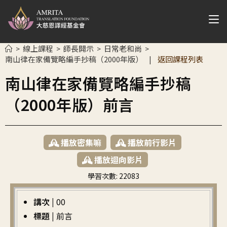
線上課程
師長開示
日常老和尚
>
>
>
>
南山律在家備覽略編手抄稿（2000年版）
返回課程列表
|
南山律在家備覽略編手抄稿
（2000年版）前言
播放密集嘛
播放前行影片
播放迴向影片
學習次數:
22083
繁中
講次 |
00
標題 |
前言