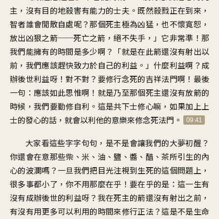
主
，
沒有目的地殺害
有能力的士夫
。
既然殺戮正在到來
，
智者誰會閒散自處呢
？
那個死主極為凶猛
，
也不懷寬恕
，
放出凶狠之箭
──
死亡之箭
，
絕不失手，」它非常準
！
那
我們能擁有的時間
是多少啊
？「
就是在此箭還沒有射出以
前
，
我們應該趕快
致力於自己的利益
。」
什麼利益啊
？
成
辦後世利益呀
！
對不對
？
要修行念死的吉祥法門啊
！
最後
一句
：
應該如此思惟啊
！
就是乃至那個死主
還沒有放箭的
時候
，
我們要勤修自利
。
這是共下士修心嘛
，
如果加上上
士的發心的話
，
就會以利他的意樂
來修念死法門
。
09:41
大家看這些
字字句句，是不是
會讓我們的大夢初醒
？
你還會在意那些
柴、米、油、鹽、醬、醋、茶
所引生的內
心的波瀾嗎
？
一旦我們把目光注視到
生死的這個問題上
，
很多事都小了
，
你不用那麼在乎
！
要在乎的是
：
這一生有
沒有成辦
後世的利益呀
？
我在死主的箭
還沒有射出之前
，
有沒有用更多可以利用的時間
來修行正法
？
這是不是生命