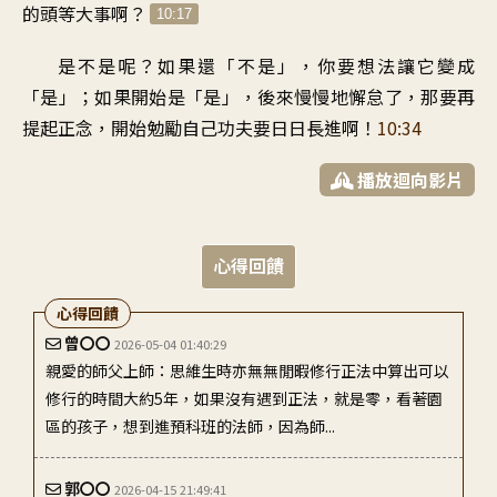
的
頭等大事啊
？
10:17
是不是呢
？
如果還「不是
」，
你要想法讓它變成
「是
」；
如果開始是「是
」，
後來慢慢地懈怠了
，
那要再
提起正念
，
開始勉勵自己
功夫要日日長進啊
！
10:34
播放迴向影片
心得回饋
心得回饋
曾〇〇
2026-05-04 01:40:29
親愛的師父上師：思維生時亦無無閒暇修行正法中算出可以
修行的時間大約5年，如果沒有遇到正法，就是零，看著園
區的孩子，想到進預科班的法師，因為師...
郭〇〇
2026-04-15 21:49:41