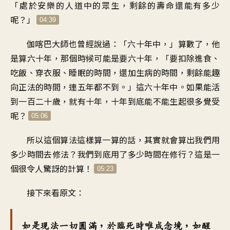
「
處於安樂的人道中的眾生
，
剩餘的壽命還能有多少
呢
？」
04:39
伽喀巴大師也曾經說過
：「
六十年中
，」
算數了
，
他
是算六十年
，
那個時候可能是要六十年
，「
要扣除進食、
吃飯、穿衣服
、
睡眠的時間
，
還加生病的時間
，
剩餘能趣
向正法的時間
，
連五年都不到
。」
這六十年中
。
如果能活
到一百二十歲
，
就有十年
，
十年到底能不能生起
很多覺受
呢
？
05:06
所以這個算法
這樣算一算的話
，
其實就會算出
我們用
多少時間去修法
？
我們到底用了多少時間在修行
？
這是一
個很令人驚訝的計算
！
05:23
接下來看原文
：
如是現法一切圓滿
，
於臨死時唯成念境
，
如醒