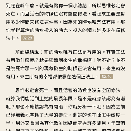
到底在幹什麼
。
就是有點像一個小總結
。
所以思惟必定會
死亡
，
而且活著的時候
也沒有空閒修法
，
看起來主要是對
用多少時間來修法這件事
，
因為死的時候唯有法有用
，
那
你就得算活的時候
投入的時光
、
投入的精力是多少
在這修
法上
。
02:28
前面總結說
：
死的時候唯有正法是有用的
。
其實正法
有用做什麼呢？就是
延續到來生的幸福啊
！
對不對？並不
是說
死亡那一刻的現象
發生的時候正法會有用
、
來生就沒
有用
，
來生所有的幸福都
依靠在這個正法上
！
02:46
思惟必定會死亡
，
而且活著的時候
也沒有空閒修法
，
就算我們能活到
上述的最長年限
，
是不是就應該認為有暇
呢
？
那也不應該認為有閒暇
。
你就分析一下吧
！
因為之前
已經無義地
空耗了大量的壽命
，
剩餘的也在睡眠中虛度一
半
，
另外又會因為其他散亂因緣
而空過許多歲月
。
年華消
逝
，
到了衰老的階段
，
體力、心力都已衰頹
，
即便想要修