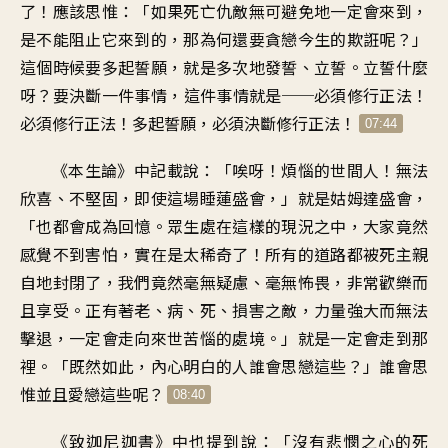
了
！
應該思惟
：「
如果死亡仇敵無可避免地
一定會來到
，
是不能阻止它來到的
，
那為何還要貪戀
今生的欺誑呢
？」
這個時候要多起誓願
，
就是多次地發誓、立誓
。
立誓什麼
呀
？
要決斷一件事情
，
這件事情就是
──
必須修行正法
！
必須修行正法
！
多起誓願
，
必須決斷修行正法
！
07:44
《
本生論》中記載說
：「
唉呀
！
煩惱的世間人
！
無法
欣喜、不堅固
，
即使這場睡蓮盛會
，」
就是姑姆達盛會
，
「
也都會成為回憶
。
眾生處在這樣的現況之中
，
大家竟然
感覺不到害怕
，
實在是太稀奇了
！
所有的道路都被死主
親
自地封閉了
，
我們竟然毫無疑慮、毫無怖畏
，
非常歡樂而
且享受
。
正有著老、病、死、損害之敵
，
力量強大而無法
擊退
，
一定會走向來世苦惱的處境
。」
就是一定會走到那
裡
。「
既然如此
，
內心明白的人誰會思戀這些
？」
誰會思
惟並且愛戀這些呢
？
08:40
《
致迦尼迦書》中也提到說
：「
沒有悲憫之心的死