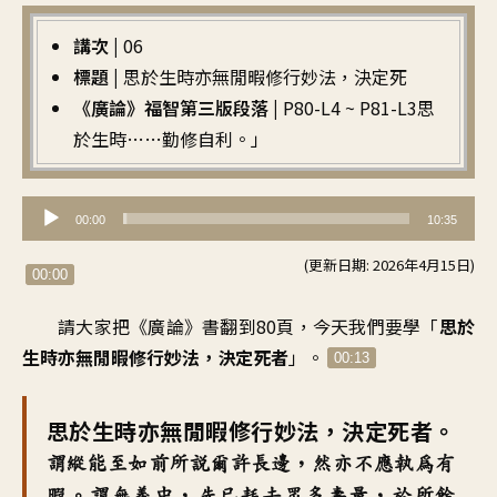
講次 |
06
標題 |
思於生時亦無閒暇修行妙法，決定死
《廣論》福智第三版段落 |
P80-L4 ~ P81-L3思
於生時……勤修自利。」
音
00:00
10:35
訊
(更新日期: 2026年4月15日)
播
00:00
放
請大家把《廣論》書翻到80頁，
今天我們要學
「
思於
器
生時
亦無閒暇修行妙法
，
決定死者
」。
00:13
思於生時
亦無閒暇修行妙法
，
決定死者
。
謂縱能至如前所說
爾許長邊
，
然亦不應執為有
暇
。
謂無義中
，
先已耗去眾多壽量
，
於所餘