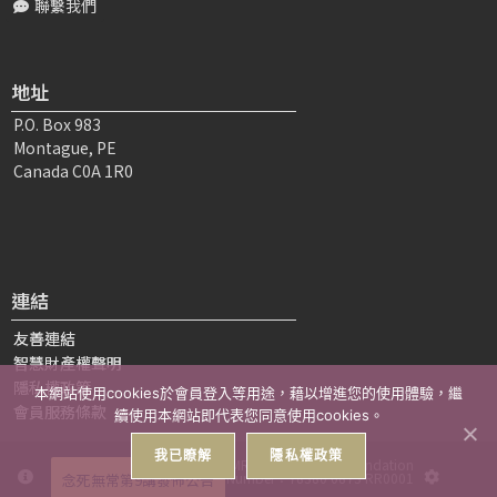
聯繫我們
果經常這樣思惟，就不會滑手機東看西看的...
鄭〇〇
2026-04-30 12:27:16
地址
頂禮老師 聽聞老師念死第六講開示，內心一直有種很深刻
P.O. Box 983
明現的聲音是「我唯一能修的只有當下，只有現在！」 老
Montague, PE
師提到死亡的箭必定會射出，且無情...
Canada C0A 1R0
梁〇〇
2026-04-15 23:54:43
顶礼上师， 非常感恩上师引导，去了解当下的状态。保持
正知正念修习正法的功夫要练习、练习、再练习。感恩上师
連結
引导 弟子 梁柔美 顶礼
友善連結
智慧財產權聲明
陳〇
2026-04-27 08:49:29
隱私權政策
頂禮老師，弟子帶班的廣論班進度也是念死無常，老師開示
本網站使用cookies於會員登入等用途，藉以增進您的使用體驗，繼
會員服務條款
續使用本網站即代表您同意使用cookies。
念死，跟著老師學習念死無常，老師的理路很接地氣、很生
動，幫助弟子理解趣入，更有感覺，跟著...
我已瞭解
隱私權政策
版權所有© 2019-2026 AMRITA Translation Foundation
Charitable Registration Number：78380 0873 RR0001
念死無常第9講發佈公告