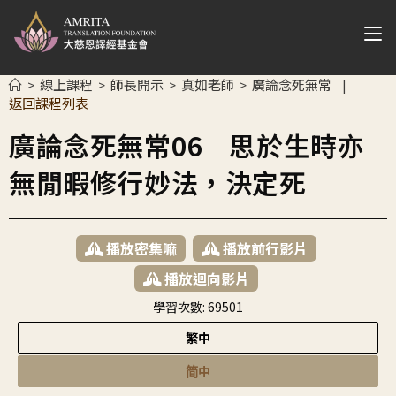
線上課程
師長開示
真如老師
廣論念死無常
>
>
>
>
|
返回課程列表
廣論念死無常06 思於生時亦
無閒暇修行妙法，決定死
播放密集嘛
播放前行影片
播放迴向影片
學習次數:
69501
繁中
简中