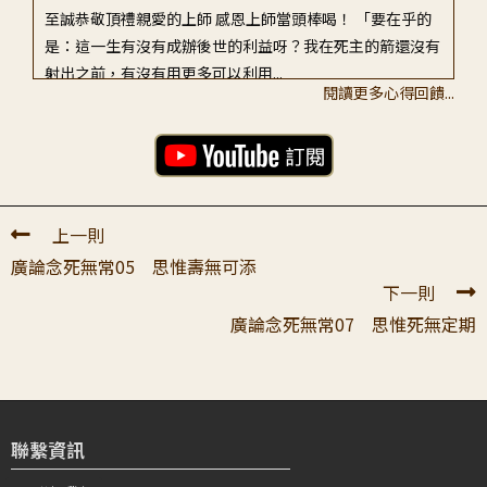
至誠恭敬頂禮親愛的上師 感恩上師當頭棒喝！ 「要在乎的
是：這一生有沒有成辦後世的利益呀？我在死主的箭還沒有
射出之前，有沒有用更多可以利用...
閱讀更多心得回饋...
陳〇〇
2026-04-22 03:14:49
頂禮老師: 很開心老師引導我持續的思惟念死章節，前面跟
著老師的引導思惟感受到一定會死亡時，那我還剩下多少時
間修行呢?其實會發現常常處於不是...
上一則
廣論念死無常05 思惟壽無可添
董〇〇
2026-05-11 12:36:17
下一則
我們必定會死，既然一定會死，那麼活著的這段時間，我們
廣論念死無常07 思惟死無定期
到底在做什麼？ 答案很沉重，也很真實：雖然看起來人生
似乎有幾十年，但真正可供修行的時間...
劉〇〇
2026-04-18 11:15:13
感恩老師為弟子們宣講念死無常，今天再次聽時，身毛全
聯繫資訊
豎，想到生時還有多少時間可以修行正法？很少很少了，如