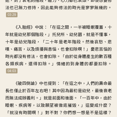
法
也已無力修持
，
因此能夠修法的時光
是寥寥無幾的
。
03:29
《
入胎經》中說
：「
在這之間
，
一半被睡眠覆蓋
，
十
年就是幼兒那個階段
，」
托兒所、幼兒園
，
就是不懂事
，
十年是幼兒階段
，「
二十年是老年階段
。
然後哀愁、悲
嘆、痛苦
，
以及煩擾與恚惱
，
也會扣除啊
！」
憂悲苦惱的
時光都沒有修法
，
也會扣除
。「
由於從身體產生的
數百種
各類疾病
，
還得扣除
。」
情緒的到身體的都要扣除
。
04:03
《
破四倒論》中也提到
：「
在這之中
，
人們的壽命最
長也僅止於
百年左右吧
！
其中因為最初是幼兒
，
最後衰老
而無法成辦義利
。」
就是前面和後面
。「
一百年中
，
由於
睡眠、疾病等
，
以致願望被徹底摧毀
，」
這變成什麼
？
「
就沒有時間啊
！」
對不對
？
你們想一想是不是這樣
？