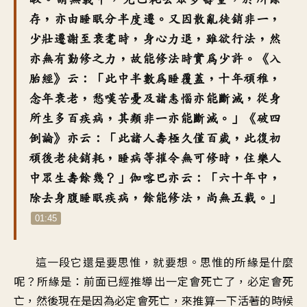
存
，
亦由睡眠分半度遷
。
又因散亂徒銷非一
，
少壯遷謝至衰耄時
，
身心力退
，
雖欲行法
，
然
亦無有勤修之力
，
故能修法時實為少許
。《
入
胎經》云
：「
此中半數為睡覆蓋
，
十年頑稚
，
念年衰老
，
愁嘆苦憂及諸恚惱亦能斷滅
，
從身
所生多百疾病
，
其類非一亦能斷滅
。」《
破四
倒論》亦云
：「
此諸人壽極久僅百歲
，
此復初
頑後老徒銷耗
，
睡病等摧令無可修時
，
住樂人
中眾生壽餘幾
？」
伽喀巴亦云
：「
六十年中
，
除去身腹睡眠疾病
，
餘能修法
，
尚無五載
。」
01:45
這一段它還是要思惟
，
就要想
。
思惟的所緣是什麼
呢
？
所緣是
：
前面已經推導出一定會死亡了
，
必定會死
亡
，
然後現在是因為必定會死亡
，
來推算一下
活著的時候