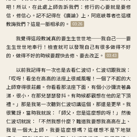
吧
！
所以
，
在此處上師告訴我們
：
修行的心要
就是要修
信，修信心
。
記不記得在《廣論》上
，
阿底峽尊者也這樣
教誨我們
？
這是一脈相承的
。
03:26
我覺得這段教誡
真的要生生世世地
──
我自己──要
生生世世地奉行
！
檢查就可以發現自己
有很多做得不好
的
，
做得不好的時候要趕快
去修、要去改正
。
03:43
以前我記得
有一次也是去看仁波切
，
仁波切跟我說
：
「
哎呀
！
看坐在高高的法座上很威風喔
！
一個了不起的大
上師
穿得很莊嚴
。
你看看那法座下面
，
有個小沙彌流著鼻
涕，很小
，
在那兒瑟瑟發抖
。
有時候都觀想在他的
足下頂
禮
。」
那是我第一次聽到
仁波切講這個
，
那還是更早
。
我
很驚訝
，
當時我就說
：「
師父，您是這麼想的呀
！」
然後
仁波切就說
：「
不然我想什麼
？
難道我要想我高高在上
、
我是一個大上師
，
我要這麼想嗎
？
這樣想不是下地獄