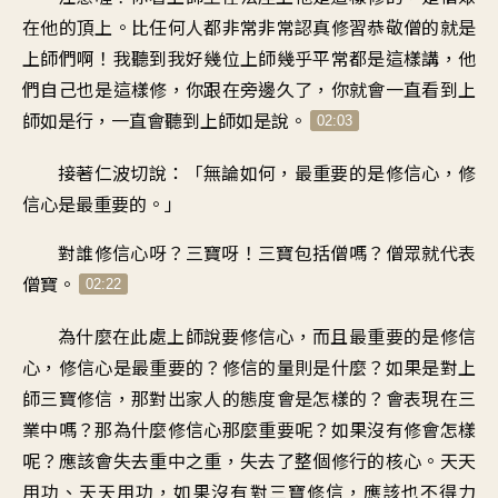
在他的頂上
。
比任何人都
非常非常認真修習
恭敬僧的就是
上師們啊
！
我聽到我好幾位上師
幾乎平常都是這樣講
，
他
們自己也是這樣修
，
你跟在旁邊久了
，
你就會一直看到
上
師如是行
，
一直會聽到上師如是說
。
02:03
接著仁波切說
：「
無論如何
，
最重要的是修信心
，
修
信心是最重要的
。」
對誰修信心呀
？
三寶呀
！
三寶包括僧嗎
？
僧眾就代表
僧寶
。
02:22
為什麼在此處
上師說要修信心
，
而且最重要的是修信
心
，
修信心是最重要的
？
修信的量則是什
麼？
如果是對上
師三寶修信
，
那對出家人的態度
會是怎樣的
？
會表現在三
業中嗎
？
那為什麼修信心那麼重要呢
？
如果沒有修會怎樣
呢
？
應該會失去重中之重
，
失去了整個修行的核心
。
天天
用功、天天用功
，
如果沒有對三寶修信
，
應該也不得力