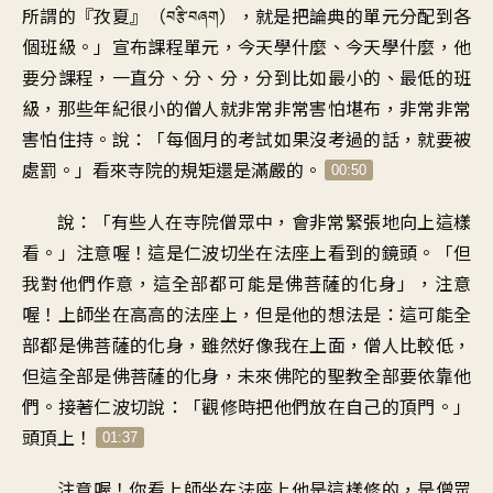
所謂的『孜夏』（
），
就是把論典的單元
分配到各
བརྩི་བཞག
個班級
。」
宣布課程單元
，
今天學什麼、今天學什麼
，
他
要分課程
，
一直分、分、分
，
分到比如最小的
、
最低的班
級
，
那些年紀很小的僧人
就非常非常害怕堪布
，
非常非常
害怕住持
。
說：「每個月的考試
如果沒考過的話
，
就要被
處罰
。」
看來寺院的規矩還是滿嚴的
。
00:50
說：「有些人在寺院僧眾中
，
會非常緊張地向上這樣
看
。」
注意喔！這是
仁波切坐在法座上看到的鏡頭
。「
但
我對他們作意
，
這全部都可能是
佛菩薩的化身
」，
注意
喔
！
上師坐在高高的法座上
，
但是他的想法是
：
這可能全
部都是佛菩薩的化身
，
雖然好像我在上面
，
僧人比較低
，
但這全部是佛菩薩的化身
，
未來佛陀的聖教
全部要依靠他
們
。
接著仁波切說
：「
觀修時把他們放在
自己的頂門。」
頭頂上
！
01:37
注意喔
！
你看上師坐在法座上
他是這樣修的
，
是僧眾