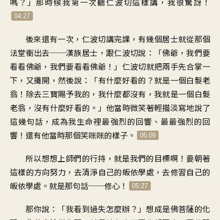
嗎
？」
那時候我第一次聽
仁波切這樣講，我很驚訝
！
04:27
後來還有一次
，
仁波切講完課
，
有幾個居士
就從那個
法堂衝出去
──
漢族居士
，
跟仁波切說
：「
佛爺，我們要
看看佛爺
，
我們要看看佛爺
！」
仁波切就把兩手
先合掌一
下，又攤開
，
然後說：「有什麼好看的
？
就是一個白髮老
翁
！
除去三寶賜予我的
，
我什麼都沒有
，
我就是一個白髮
老翁
，
沒有什麼好看的
。」
他當時微笑著
輕描淡寫地說了
這幾句話
，
成為我生命裡最強烈的回響
、
最最強烈的回
響
！
還有他當時那個
笑咪咪的樣子
。
05:09
所以想想上師們的行持
，
就是我們的目標啊
！
要朝著
這樣的方向努力
，
去清淨自己的皈依學處
，
去修習自己的
皈依學處
。
就是那句話
──
修心
！
05:27
那你說
：「
我看到過失怎麼辦
？」
想成是佛菩薩的化