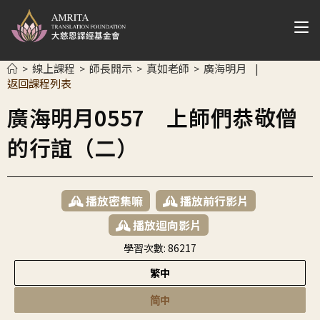
線上課程
師長開示
真如老師
廣海明月
>
>
>
>
|
返回課程列表
廣海明月0557 上師們恭敬僧
的行誼（二）
播放密集嘛
播放前行影片
播放迴向影片
學習次數:
86217
繁中
简中