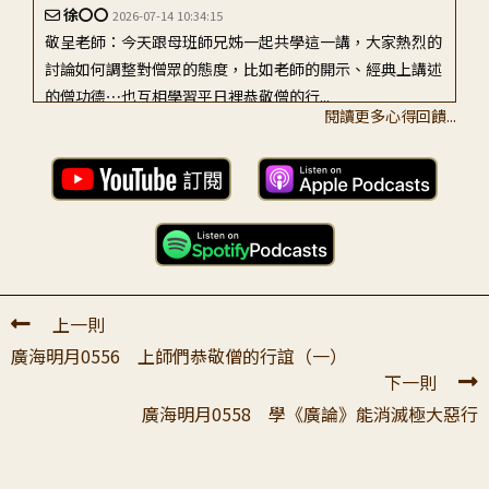
徐〇〇
2026-07-14 10:34:15
敬呈老師：今天跟母班師兄姊一起共學這一講，大家熱烈的
討論如何調整對僧眾的態度，比如老師的開示、經典上講述
的僧功德⋯也互相學習平日裡恭敬僧的行...
閱讀更多心得回饋...
鄭〇〇
2026-07-02 05:34:17
103年春夏之際，我第一次去四川阿壩各莫寺參訪。當時各
莫寺還在興建當中，主殿當來下生彌勒尊佛，以及左右兩側
的阿底峽尊者/宗喀巴大師，都尙未竣...
罗〇〇
2026-07-02 08:50:14
上一則
至诚恭敬顶礼大宝老师！ 无比感恩老师数数叮咛教诫弟子
廣海明月0556 上師們恭敬僧的行誼（一）
要好好修行修心于师法友所有人修净相！ 更是举出仁波切
下一則
师父，老师的上师们的行谊，如此手...
廣海明月0558 學《廣論》能消滅極大惡行
冼〇〇
2026-07-02 04:01:25
敬呈大寶恩師: 弟子發願要依止老師教授，一家要認真、歡