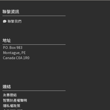
喜、堅持串修這段教誡 (弟子要學修成為眾生僕人，在面對
境界，要轉心轉念思念著師長三寶...
聯繫資訊
聯繫我們
張〇〇
2026-07-25 04:45:43
恭敬頂禮大寶恩師： 這一講弟子重複聽講，其實內心有很
多疑惑未解。為什麼恭敬僧的行誼會提到修信心是重中之
地址
重？為什麼之後又說到修淨相？修信心、...
P.O. Box 983
Montague, PE
方〇〇
2026-07-01 21:52:24
Canada C0A 1R0
恭敬頂禮大寶恩師： 感恩師長為我們宣說上師們恭敬僧的
行誼（二）。幫助弟子學習到： 視為佛菩薩化身 觀修在自
己頂門 最重要是修信心 ...
連結
沈〇〇
2026-07-12 03:52:31
真如上師您好！非常感恩 真如上師為弟子們開示善知識的
友善連結
行義，很驚訝，很感動，原來大上師是把自己看成是僧團的
智慧財產權聲明
僕人，非常恭敬每一位出家人。弟子發願...
隱私權政策