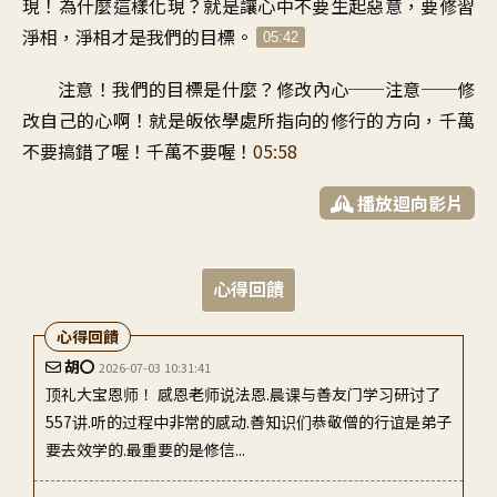
現
！
為什麼這樣化現
？
就是讓心中不要生起惡意
，
要修習
淨相
，
淨相才是我們的目標
。
05:42
注意
！
我們的目標是什麼
？
修改內心
──
注意
──
修
改自己的心啊
！
就是皈依學處
所指向的修行的方向
，
千萬
不要搞錯了喔
！
千萬不要喔
！
05:58
播放迴向影片
心得回饋
心得回饋
胡〇
2026-07-03 10:31:41
顶礼大宝恩师！ 感恩老师说法恩.晨课与善友门学习研讨了
557讲.听的过程中非常的感动.善知识们恭敬僧的行谊是弟子
要去效学的.最重要的是修信...