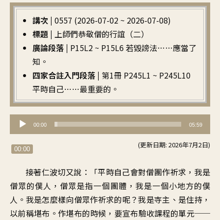
講次 |
0557 (2026-07-02 ~ 2026-07-08)
標題 |
上師們恭敬僧的行誼（二）
廣論段落 |
P15L2 ~ P15L6 若毀謗法……應當了
知。
四家合註入門段落 |
第1冊 P245L1 ~ P245L10
平時自己……最重要的。
音
00:00
05:59
訊
(更新日期: 2026年7月2日)
播
00:00
放
接著仁波切又說
：「
平時自己會對僧團作祈求
，
我是
器
僧眾的僕人
，
僧眾是指一個團體
，
我是一個小地方的僕
人
。
我是怎麼樣向僧眾作祈求的呢
？
我是寺主、是住持
，
以前稱堪布
。
作堪布的時候
，
要宣布驗收課程的單元
──