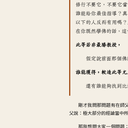
修行不要它
，
不要它當
誰能給你最佳指導
？
真
以下的人反而有用嗎
？
在你既然學佛的話
，
這
此等若非最勝教授
，
假定說前面那個佛
誰能獲得
，
較造此等尤
還有誰能夠找到
比
剛才我問那問題
有在師
父說
：
極大部分的經論當中
那我想問大家一個問題