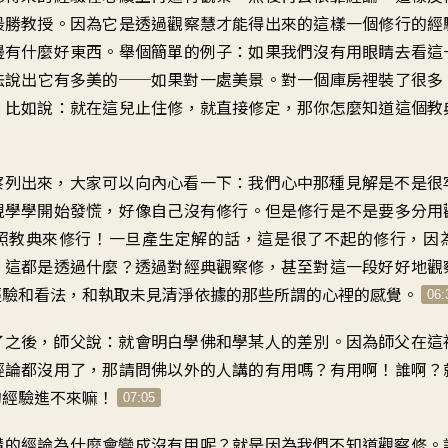
最勝教授
。
因為它是透過觀察慧
才能得出來的
這樣一個修行的經
邊有什麼好東西
。
舉個簡單的例子
：
如果我們沒有用眼睛去看
這
法說出它有多美的
──
如果對一處美景
。
對一個庫房裡裝了
很多
。
比如說：就在這兒止住修
，
就直接修定
，
那你怎麼知道這個教
察列出來
，
大家可以向內心看一下
：
我們心中那種見解
是不是很
現學學開始發慌
，
好像自己沒有修行
。
但是修行是不是
要多分用
照教典來修行
！
一旦產生定解的話
，
這是很了不起的修行
，
因
。
這都是透過什麼
？
透過對經典觀察修
，
甚至對這一段好好地觀
經驗和看法
，
和執取未見清淨依據的那些
所謂的心裡的感覺
。
06:
了之後
，
師父說
：
就會明白學佛和學某人的差別
。
因為師父在這
經論都沒用了
，
那請問佛以外的人講的有用嗎
？
有用啊
！
誰啊？
的經驗進不來嘛
！
07:05
講的經論
為什麼會變成沒有用呢
？
就是因為我們不知道觀察修
。