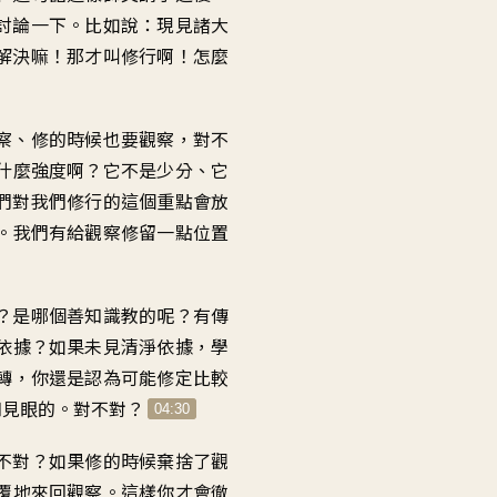
討論一下
。
比如說
：
現見諸大
解決嘛
！
那才叫修行啊
！
怎麼
察
、
修的時候也要觀察，對不
什麼強度啊
？
它不是少分、它
們對我們修行的這個重點
會放
。
我們有給觀察修留一點位置
？
是哪個善知識教的呢
？
有傳
依據
？
如果未見清淨依據
，
學
轉
，
你還是認為可能
修定比較
知見眼的。對不對
？
04:30
不對
？
如果修的時候棄捨了觀
覆地來回觀察
。
這樣你才會徹