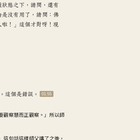
音
種狀態之下
，
請問，還有
量。
論是沒有用了
，
請問：佛
人啦
！」
這個才對呀
！
現
。
這個是錯誤
。
01:55
要觀察慧而正觀察
。」
所以師
」
這句話這樣師父講了之後
，