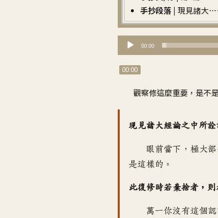
手抄段落 |
現見諸大…
音
00:00
訊
播
00:00
放
觀察修這麼重要
，
是不
器
現見諸大經論之中所詮
眼前當下
，
極大部
是這樣的
。
此復修時若棄捨者
，
則
萬一你沒有這個認