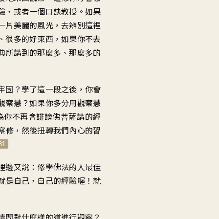
驗
，
或者一個口訣教授
。
如果
一片美麗的風光
，
去辨別這裡
、很多的好東西
，
如果你不去
典
所講到的那麼多
、
那麼多的
牢固
？
學了這一段之後
，
你會
觀察慧
？
如果你多分用觀察慧
為你不再會誹謗
佛菩薩講的經
察修
，
然後扭轉我們內心的習
31
裡邊又說
：
修學佛法的人
最佳
就是自己
，
自己的經驗喔
！
就
請問對什麼樣的道進行觀察
？