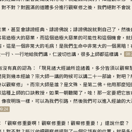
，
對不對
？
對圓滿的道體
多分進行觀察修之後
，
我們絕對不會說
獄業
，
甚至會誹謗經典、誹謗佛說
；
誹謗佛說就剩自己了
，
然後
容易造極大的惡業
，
而這個造極大惡業的可能性
和這個機會
，
就
病
，
這是一個非常大的毛病
！
是我們生命中
非常大的一個黑暗
！
父一行、一行地
給我們講
，
仁波切也講
，
很多上師都這樣講
。
08:
有沒有真的認為
：「
現見諸大經論所詮諸義
，
多分皆須以觀察
們見到幾本經論
？
宗大師一講的時候
可以講二十一部論，對吧
？
分以觀察修
」。
而宗大師是誰
？
是文殊、是第二佛
。
他用那麼短
以這種上師的口訣教授
，
如果一朝聽聞了
，
哇！那一定要把它放
、像夜明珠一樣
，
可以為我們引路
，
然後我們可以進入經論的大
09:24
：「
觀察修重要啊
！
觀察修重要
！
觀察修重要
！」
還說什麼
？
修
！
對不對
？
所以他把觀察修提到了一個
它該有的位置
，
就是多