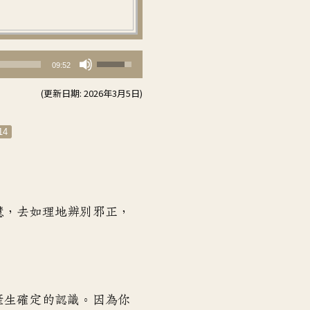
使
09:52
用
(更新日期: 2026年3月5日)
向
上/
14
向
下
鍵
以
慧
，
去如理地辨別邪正
，
提
高
或
降
低
產生確定的認識
。
因為你