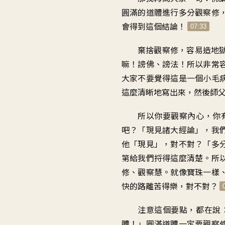
圓滿的道體進行多分觀察修
會得到這個結論
！
07:33
棄捨觀察修
，
容易造地
嘛
！
謗佛、謗法
！
所以非常
大家不要覺得
這是一個小毛
這麼清晰地寫出來
，
然後師
所以你要觀察內心
，
你
吧
？「
現見諸大經論
」，
我
他「現見」，對不對
？「
多
第給我們
捋得這麼清楚
。
所
修、觀察慧
。
就像寶珠一樣
快的路離苦得樂
，
對不對
？
注意這個要點
，
都在說
體
！」
圓滿道體一定要觀察