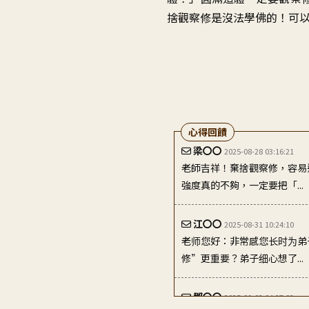
捨觀察修是沒法學佛的
！
可
心得回饋
梁〇〇
2025-08-28 03:16:21
老師吉祥！棄捨觀察修，容易
強度真的不夠，一定要把「...
江〇〇
2025-08-31 10:24:10
老师您好：非常感您长时为弟
修”更重要？弟子细心想了...
鄧〇〇
2025-09-02 04:27:02