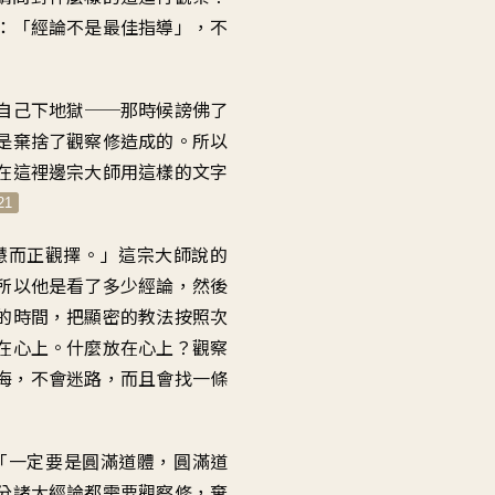
：「
經論不是最佳指導
」，
不
自己下地獄
──
那時候謗佛了
是棄捨了觀察修造成的
。
所以
在這裡邊宗大師用這樣的文字
21
慧而正觀擇
。」
這宗大師說的
所以他是看了多少經論
，
然後
的時間
，
把顯密的教法按照次
在心上
。
什麼放在心上
？
觀察
海
，
不會迷路
，
而且會找一條
「
一定要是圓滿道體
，
圓滿道
分諸大經論
都需要觀察修
，
棄