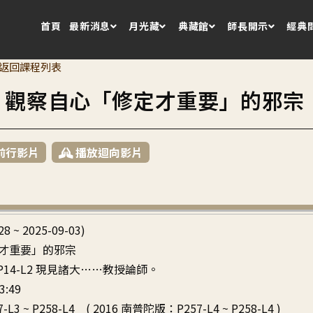
首頁
最新消息
月光藏
典藏館
師長開示
經典
返回課程列表
8 觀察自心「修定才重要」的邪宗
前行影片
播放迴向影片
28 ~ 2025-09-03)
才重要」的邪宗
 ~ P14-L2 現見諸大……教授論師。
3:49
-L3 ~ P258-L4 ( 2016 南普陀版：P257-L4 ~ P258-L4 )