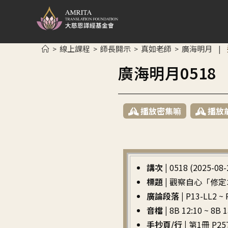
線上課程
師長開示
真如老師
廣海明月
>
>
>
>
|
廣海明月051
播放密集嘛
播放
講次 |
0518 (2025-08-
標題 |
觀察自心「修定
廣論段落 |
P13-LL2
音檔 |
8B 12:10 ~ 8B 1
手抄頁/行 |
第1冊 P257