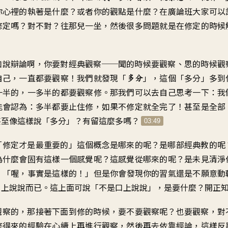
你心裡的執著是什麼
？
或者你的觀點是什麼
？
在廣論班大家可以
修定嗎？對不對
？
往那兒一坐
，
然後很多問題就是在
修定的時候
如說辯論啊
，
你要對經典觀察
──
聞的時候要觀察
、
思的時候觀
自己
，
一直都要觀察
！
我們就發現「
」，
這個「多分」多到
多分
一半的
，
一多半的都要觀察修
。
那我們可以去自己思考一下
：
我
能會認為
：
多半都要止住修
，
如果不修定就全完了
！
甚至是全部
甚至像這樣說「多分
」？
有留這麼多嗎
？
03:49
「
修定才是最重要的
」
這個概念是哪來的呢
？
是哪部經典教的呢
為什麼會
固有這樣一個感覺呢
？
這感覺從哪來的呢
？
是未見清淨
：「
喔，事實是這樣的
！」
但是你會發現你的習氣
還是不願意動
口上說說而已
。
這上面可說「不是口上說說
」，
是要什麼
？
開正
觀察的
，
那接著下面到修的時候
，
要不要觀察呢
？
也要觀察，對
修
得來的經驗
在心續上再進行觀察
，
然後再去依靠經論
，
這樣反