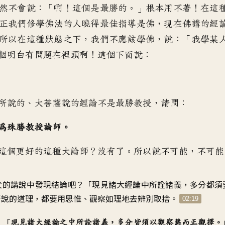
然不會說
：「
啊！這個是最勝的
。」
根本用不著
！
在這
正我們修學佛法的人曉得
最佳指導是佛
，
現在佛講的經
所以在這種狀態之下
，
我們不應該學佛
，
說：「我學某
個明白有問題在裡頭啊
！
這個下面說
：
所說的
、
大菩薩說的經論不是最勝教授
，
請問
：
為殊勝教授論師
。
這個更好的這種大論師
？
沒有了
。
所以說不可能，不可能
父的講說中發現結論吧
？「
現見諸大經論中所詮諸義
，
多分都須
所說的道理
，
都要用思惟、觀察
如理地去辨別取捨
。
02:19
：「
現見諸大經論之中所詮諸義
，
多分皆須以觀察慧而正觀擇
。