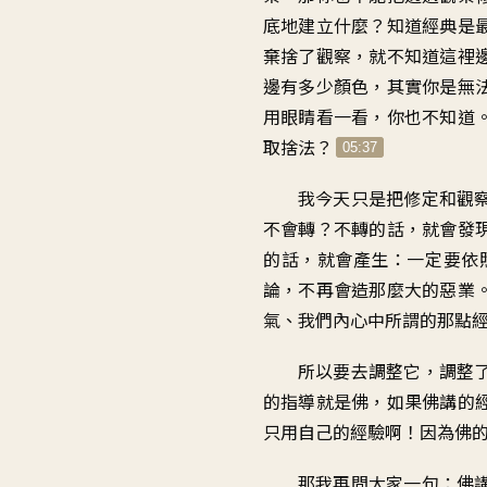
底地建立什麼
？
知道經典是
棄捨了觀察
，
就不知道這裡
邊有多少顏色
，
其實你是無
用眼睛看一看
，
你也不知道
取捨法
？
05:37
我今天只是把
修定和觀
不會轉
？
不轉的話
，
就會發
的話
，
就會產生
：
一定要依
論
，
不再會造那麼大的惡業
氣
、
我們內心中所謂的
那點
所以要去調整它
，
調整
的指導就是佛
，
如果佛講的
只用自己的經驗啊
！
因為佛
那我再問大家一句
：
佛