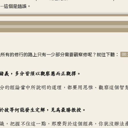
…這個是錯誤。
是所有的修行的路上
只有一少部分需要觀察修呢
？
就往下聽
：
00:
諸義
，
多分皆須以觀察慧而正觀擇
。
分的經論當中
所說明的道理
，
都要用思惟、觀察這個智
於彼等何能發生定解
，
見為最勝教授
。
識
，
把握不住這一點
，
那麼對於這個經典
，
你就沒辦法