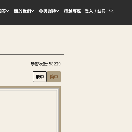
問答
關於我們
參與護持
檀越專區
登入 / 註冊
學習次數:
58229
繁中
简中