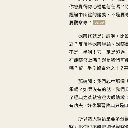
你會覺得你心裡能信任嗎
？
經論中所詮的諸義
，
不是要
要觀察修
？
02:59
觀察修就是討論啊
，
比
對
？
反覆地觀察經論、觀察
不是一半啊
！
它一定是超過
在觀察修上嗎
？
還是我們可
嗎
？
留一半？留百分之十
？
那請問：我們心中那個
承嗎
？
如果沒有的話
，
我們
了經典之後就會瞪大眼睛說
有功夫
，
好像學習教典
只是
所以諸大經論是要多分
察
，
那你也不能把透過觀察