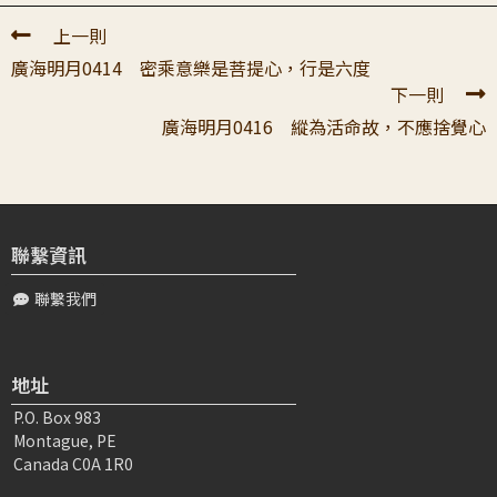
林〇〇
2022-03-29 20:37:03
上一則
親愛的大寶恩師： 您再再地提醒發菩提心，弟子很想依您
廣海明月0414 密乘意樂是菩提心，行是六度
的教導去練習體會發心的那種開闊與真實感，但即使想到自
下一則
他換或七因果，仍覺得好像只是唸過，...
廣海明月0416 縱為活命故，不應捨覺心
陳〇〇
2022-03-31 21:14:55
頂禮真如老師 師父説「在座的諸位如果將來你們學金剛乘
的話」，您問我們聽完這句話是什麼感覺？其實之前聽到
「金剛乘」，總覺得那不是我可以做得到...
聯繫資訊
聯繫我們
林〇〇
2022-03-28 20:10:38
尊貴的大寶恩師: 感恩您一直提策弟子們發心的重要，要修
學金剛乘的根底是發菩提心與六度萬行，會把恩師說的話牢
地址
牢記住，師父說的...
P.O. Box 983
Montague, PE
許〇〇
2022-03-27 01:34:38
Canada C0A 1R0
親愛的上師您好： 感恩您持續用心為我們開示全廣，全廣