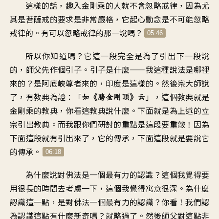
這樣的話
，
趣入金剛乘的人
就不會忽略戒律
，
因為尤
其是菩薩戒的要求
是非常嚴格
，
它起心動念
是不可能忽略
戒律的
。
有可以忽略戒律的那一說嗎
？
05:46
所以你知道嗎
？
它這一段完全是
為了引出下一段說
的
，
師父先作個引子。引子是什麼
——
我這種說法是哪裡
來的
？
是阿底峽尊者來的
，
印度是這樣的
。
然後宗大師說
了
，
有教典為證
：「
」，
這個教典就是
如《勝金剛頂》云
金剛乘的教典
，
你看這教典說什麼
。
下面就是為上述的立
宗
引出教典
。
而我跟你們研討的重點
是這段要重敲
！
因為
下面這段就有引出來了
，
它的傳承
，
下面這段就是要說它
的傳承
。
06:18
為什麼說對佛法是一個
最有力的認識
？
這個我覺得要
用
很長的時間去考慮一下
，
這個我覺得寓意很深
。
為什麼
認識這一點
，
是對佛法一個最有力的認識
？
你看
！
我們認
為認識這點
有什麼新奇嗎？就略過了
。
然後師父對這點
非