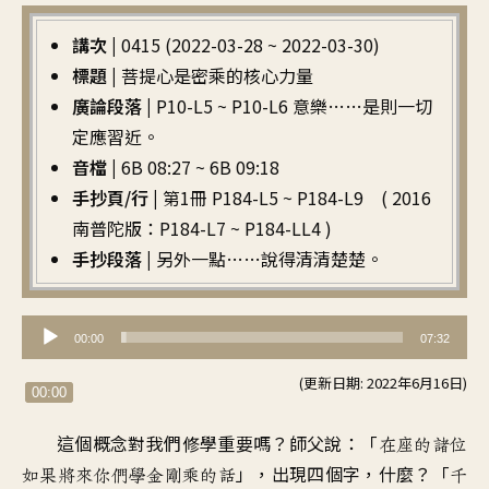
講次 |
0415 (2022-03-28 ~ 2022-03-30)
標題 |
菩提心是密乘的核心力量
廣論段落 |
P10-L5 ~ P10-L6 意樂……是則一切
定應習近。
音檔 |
6B 08:27 ~ 6B 09:18
手抄頁/行 |
第1冊 P184-L5 ~ P184-L9 ( 2016
南普陀版：P184-L7 ~ P184-LL4 )
手抄段落 |
另外一點……說得清清楚楚。
音
00:00
07:32
訊
(更新日期: 2022年6月16日)
播
00:00
放
這個概念對我們修學重要嗎
？
師父說
：「
在座的諸位
器
」，
出現四個字，什麼
？「
如果將來你們學金剛乘的話
千