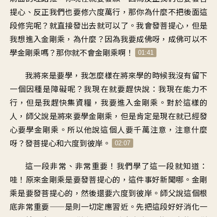
提心
、
反正我們也要修六度萬行
，
那你為什麼
不把後面這
段修完呢
？
就直接發出去就可以了
。
我會發菩提心
，
但是
我想進入金剛乘
，
為什麼？因為我要成佛呀
，
成佛可以不
學金剛乘嗎
？
那你就不會金剛乘啊
！
01:41
我將來是要學
，
我怎麼樣在將來學的時候
我沒有留下
一個因種
是障礙呢
？
我現在就要趕快說
：
我現在能力不
行
，
但是我趕快集資糧
，
我要進入金剛乘
。
對於這樣的
人
，
師父說是將來要學金剛乘
，
但是肯定是
現在就已經發
心要學金剛乘
。
所以他說這個人要千萬注意
，
注意什麼
呀
？
發菩提心和六度到彼岸
。
02:07
這一段非常、非常重要
！
我們學了這一段就知道：
哇
！
原來金剛乘是要發菩提心的
，
這件事好新聞哪
。
金剛
乘是要發菩提心的
，
然後還要六度到彼岸
。
師父說這個根
底非常重要
——
是則一切定應習近
。
先把這段好好消化一