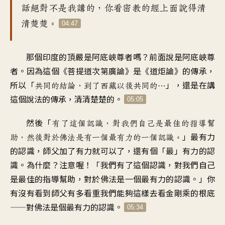
話絕對不是我講的
，
你看密教的經上面
說得清
清楚楚
。
04:47
那個印度的頂嚴
是阿底峽尊者嗎
？
前面說是阿底峽尊
者
。
因為這個《菩提道次第廣論
》
是《道炬論》的傳承
，
所以「
」，
還是在講
共同的結論
，
到了西藏以後共同的
…
這個說法的傳承
，
清清楚楚的
。
05:05
然後「
有了這個認識
，
對我們自己是最佳的指導幫
」
最有力
助
，
然後對於佛法是有一個
最有力的一個認識
。
的認識
，
師父加了有力就可以了
，
還有個「最」有力的認
識
。
為什麼？注意喔
！「
我們有了這個認識
，
對我們自己
是最佳的指導幫助
，
對於佛法是一個最有力的認識
。」
你
有沒有看到師父
有多看重我們能夠
這樣去看金剛乘的根底
——
對佛法是個最有力的認識
。
05:34