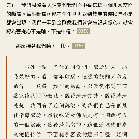
云
」，
我們是沒有人注意到我們心中
有這樣一個非常奇怪
的斷崖
。
這個斷崖可能在生生世世
對到教典的時候
是不是
都會出現
？
我們一看到金剛乘
我們就會忘記菩提心
，
就會
認為菩提心不是軸
，
不是中樞
。
03:50
那麼接著我們聽下一段
。
03:53
另外一點
，
其他的同修們，幫助別人
，
那
是最好的
。
看！當年印度
，
這樣的能夠五印度
的首──頂嚴
，
共同的結論
，
以及後來到了西
藏以後
共同的教法
，
說得清清楚楚
，說得清清
楚楚！
我們有了這個認識
，
對我們自己是個最
佳指導幫助
，
然後呢對於佛法是有一個
最有力
的一個認識
，
然後淨化它的
，
這個道理我們應
該把握得住
。
下面就引密教的經來作證
，
這個