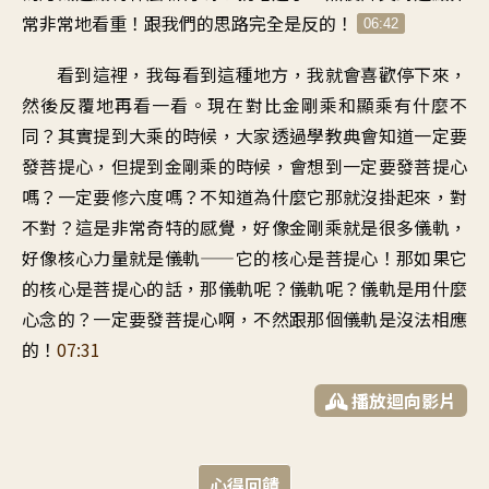
常非常地看重
！
跟我們的思路完全是反的
！
06:42
看到這裡
，
我每看到這種地方
，
我就會喜歡停下來
，
然後反覆地再看一看
。
現在對比金剛乘和顯乘
有什麼不
同
？
其實提到大乘的時候
，
大家透過學教典會知道
一定要
發菩提心
，
但提到金剛乘的時候
，
會想到一定要發菩提心
嗎
？
一定要修六度嗎
？
不知道為什麼它那就沒掛起來
，
對
不對
？
這是非常奇特的感覺
，
好像金剛乘就是很多儀軌
，
好像核心力量就是儀軌
——
它的核心是菩提心
！
那如果它
的核心是菩提心的話
，
那儀軌呢？儀軌呢
？
儀軌是用什麼
心念的
？
一定要發菩提心啊
，
不然跟那個儀軌是沒法相應
的
！
07:31
播放迴向影片
心得回饋