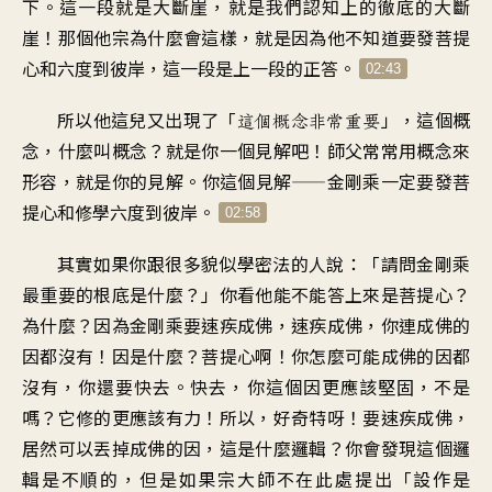
下
。
這一段就是大斷崖
，
就是我們認知上的
徹底的大斷
崖
！
那個他宗為什麼會這樣
，
就是因為他不知道
要發菩提
心和六度到彼岸
，
這一段是上一段的正答
。
02:43
所以他這兒又出現了
「
」，
這個概
這個概念非常重要
念，什麼叫概念
？
就是你一個見解吧
！
師父常常用概念來
形容
，
就是你的見解
。
你這個見解
——
金剛乘一定要發菩
提心
和修學六度到彼岸
。
02:58
其實如果你跟很多
貌似學密法的人說
：「
請問金剛乘
最重要的根底是什麼
？」
你看他能不能答上來是菩提心
？
為什麼
？
因為金剛乘要速疾成佛
，
速疾成佛
，
你連成佛的
因都沒有
！
因是什麼？菩提心啊
！
你怎麼可能成佛的因都
沒有
，
你還要快去
。
快去，你這個因更應該堅固
，
不是
嗎
？
它修的更應該有力
！
所以，好奇特呀
！
要速疾成佛
，
居然可以丟掉成佛的因
，
這是什麼邏輯
？
你會發現這個邏
輯是不順的
，
但是如果宗大師不在此處提出
「
設作是