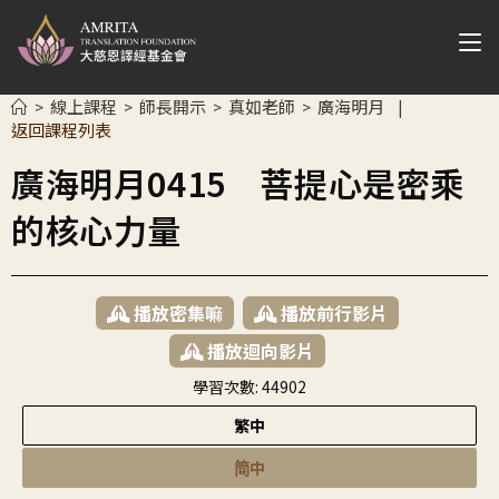
線上課程
師長開示
真如老師
廣海明月
>
>
>
>
|
返回課程列表
廣海明月0415 菩提心是密乘
的核心力量
播放密集嘛
播放前行影片
播放迴向影片
學習次數:
44902
繁中
简中