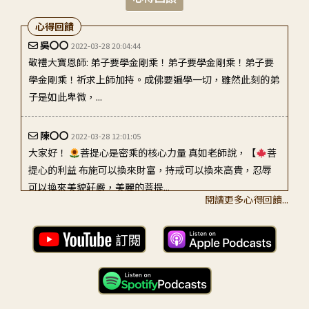
心得回饋
吳〇〇
2022-03-28 20:04:44
敬禮大寶恩師: 弟子要學金剛乘！弟子要學金剛乘！弟子要
學金剛乘！祈求上師加持。成佛要遍學一切，雖然此刻的弟
子是如此卑微，...
陳〇〇
2022-03-28 12:01:05
大家好！
菩提心是密乘的核心力量 真如老師說，【
菩
提心的利益 布施可以換來財富，持戒可以換來高貴，忍辱
可以換來美貌莊嚴，美麗的菩提...
閱讀更多心得回饋...
林〇〇
2022-03-29 04:25:41
至誠頂禮老師： 感謝師長在宗大師的「設作是云」這段重
重敲擊，引領弟子重看佛法最有力的認識---金剛乘的根底
就是要發菩提...