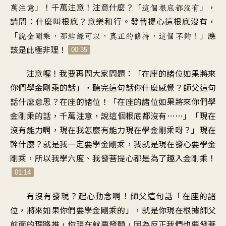
」！千萬
注意！注意什麼
？「
」，
萬注意
這個根底都沒有
請問：什麼叫根底
？
意樂和行
。
發菩提心這根底沒有
，
「
」
應
說金剛乘
，
那結緣可以
，
真正的修持，這個不夠
！
該是此極非理
！
00:35
注意喔
！
我要再問大家問題
：「
在座的諸位
如果將來
你們學金剛乘的話
」，
聽完這句話你什麼感覺
？
師父這句
話什麼意思
？
在座的諸位
！「
在座的諸位
如果將來你們學
金剛乘的話
，
千萬注意
，
說這個根底都沒有
……」「
現在
沒有能力啊
，
現在我怎麼有能力
現在學金剛乘呀
？」
現在
幹什麼
？
就是我一定要學金剛乘
，
我就是現在發心要學金
剛乘
，
所以我學六度
、
我發菩提心
都是為了趣入金剛乘
！
01:14
有沒有發現
？
起心動念啊
！
師父這句話
「
在座的諸
位
，
將來如果你們要學金剛乘的
」，
就是你現在
根據師父
前面的理路推
，
你現在就要發願
，
因為反正我們也要發菩