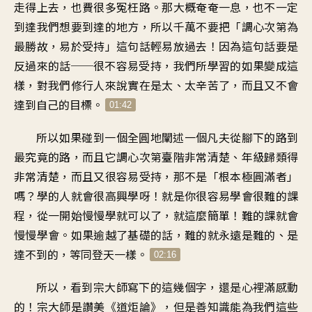
走得上去
，
也費很多冤枉路
。
那大概奄奄一息，也不一定
到達我們想要到達的地方
，
所以
千萬不要把
「
調心次第
為
最勝故，易於受持
」
這句話輕易放過去
！
因為這句話要是
反過來的話
──
很不容易受持
，
我們所學習的如果變成這
樣
，
對我們修行人來說
實在是太、太辛苦了
，
而且又
不會
達到自己的目標
。
01:42
所以如果碰到一個全圓地
闡述
一個凡夫從腳下的路
到
最究竟的路
，
而且它調心次第
臺階非常清楚
、
年級歸類得
非常清楚
，
而且又很容易受持
，
那
不是「根本極圓滿者」
嗎
？
學的人就會很高興學呀
！
就是你很容易學會很難的課
程
，
從一開始慢慢學就可以了
，
就這麼簡單
！
難的課就會
慢慢學會
。
如果逾越了基礎的話
，
難的就永遠是難的
、
是
達不到的
，
等同登天一樣
。
02:16
所以
，
看到
宗大師寫下的這幾個字
，
還是心裡滿感動
的
！
宗大師是讚美《道炬論
》，
但是
善知識能為我們這些