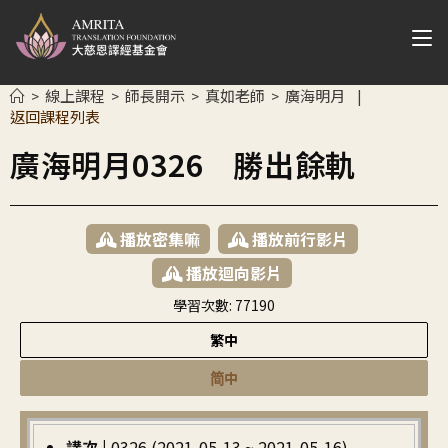
線上課程
師長開示
真如老師
廣海明月
>
>
>
>
|
返回課程列表
廣海明月0326 勝出餘軌
播放密集嘛
播放前行影片
播放迴向影片
學習次數:
77190
繁中
简中
講次 |
0326 (2021-05-13 ~ 2021-05-16)