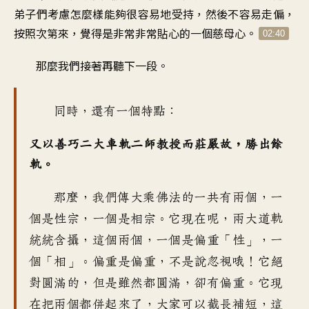
弟子們考慮
怎麼樣能夠
很容易地受持
，
然後不容易走偏
，
按照次第來
，
覺得是
非常非常貼心的
一個慈母心
。
02:40
那麼我們接著再聽下一段
。
同時，還有一個特點
：
又以善巧二大車軌
二師教授而莊嚴故
，
勝出餘
軌
。
那麼
，
我們傳大乘佛法的一共有
兩個，一
個是
性宗，一個是相宗
。
它現在呢
，
兩大道軌
統統含攝
，
這個
兩個，一個是偏重「性」，一
個「相
」。
偏重是偏重
，
不是說忽視哦
！
它絕
對圓滿的
，
但是
雖然都圓滿
，
卻有偏重
。
它現
在把兩個都併起來了
，
大家可以截長補短
，
這