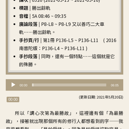
標題 |
勝出餘軌
音檔 |
5A 08:46 ~ 09:35
廣論段落 |
P8-L8 ~ P8-L9 又以善巧二大車
軌……勝出餘軌。
手抄頁/行 |
第1冊 P136-L5 ~ P136-L11 ( 2016
南普陀版：P136-L4 ~ P136-L11 )
手抄段落 |
同時，還有一個特點……這個就是它
的殊勝。
音
00:00
06:05
訊
(更新日期: 2021年5月20日)
播
00:00
放
所以
「
調心次第為最勝故
」，
這裡邊有個「為最勝
器
故
」，
接著就出現那個
所有的修行人都想看到的字
──
我