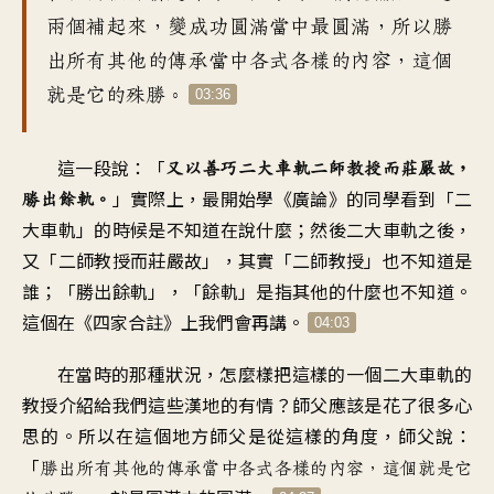
兩個補起來
，
變成功圓滿當中最圓滿
，
所以勝
出
所有其他的
傳承當中
各式各樣的內容
，
這個
就是它的殊勝
。
03:36
這一段
說：「
又以善巧二大車軌
二師教授而莊嚴故
，
」
實際上
，
最開始學《廣論》的同學
看到「二
勝出餘軌
。
大車軌」的時候是
不知道在說什麼
；
然後二大車軌之後，
又
「
二師教授而莊嚴故
」，
其實「二師教授」也不知道是
誰
；「
勝出餘軌」，「餘軌」是指其他的
什麼也不知道
。
這個在《四家合註》上
我們會再講
。
04:03
在當時的那種狀況
，
怎麼樣把這樣的一個
二大車軌的
教授
介紹給
我們這些漢地的有情
？
師父應該是花了很多心
思的
。
所以在這個地方師父是
從這樣的角度
，
師父說
：
「
勝出所有其他的傳承當中
各式各樣的內容
，
這個就是它