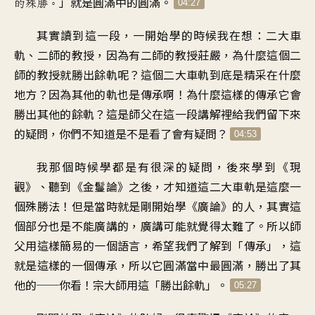
」
就是圓滿中的圓滿
。
的殊勝
。
04:27
其實讀到這一段
，
一開始學的時候我在想
：
二大車
軌
、
二師的教授
，
因為有二師的教授莊嚴
，
為什麼這個二
師的教授就
勝出餘軌呢
？
這個二大車軌到底是
精采在什麼
地方
？
因為其他的軌也是傳承啊
！
為什麼這樣的傳承
它會
勝出其他的餘軌
？
這是師父在這一段講解裡
給我們留下來
的疑問
，
你們不知道是不是
看了會有疑問
？
04:53
我那個時候學
都是有很深的疑問
，
後來學到《現
觀
》、
聽到《金鬘論》之後
，
才知道這二大車軌是
這麼一
個殊勝法
！
但是當時就是
剛開始學《廣論》的人
，
其實這
個部分也是
不能廣講的
，
廣講可能就覺得
太難了
。
所以師
父用這樣
簡易的一個語言
，
希望我們了解到「傳承
」，
這
就是這樣的一個傳承
，
所以它
圓滿當中最圓滿
，
勝出了其
他的
──
你看
！
宗大師用這
「
勝出餘軌
」。
05:27