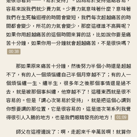
是很想看到
──「
易於受持
」。
因為易於受持這點容易
，
容易來說我們就
少費力氣
。
少費力氣意味著什麼
？
意味著
我們在生死輪迴裡的
時間會變短
，
我們每次超越痛苦的時
間
都會變少
，
所花的力氣會變少
，
那麼這樣誰不高興呢
？
如果你用超越痛苦的
這個時間來算的話
，
比如說你要是痛
苦十分鐘
，
如果你用一分鐘
就會超越痛苦
，
不是很快嗎
？
00:38
那如果原來痛苦十分鐘
，
然後努力半個小時
還是超越
不了
，
有的人一個煩惱
纏自己半個月穿越不了
；
有的人一
個煩惱纏一生
、
纏半生
，
很多年之後
那個事情還是過不
去
，
就是被那個事糾纏
，
他穿越不了
！
這種東西就是很不
容易的
。
但是
「
調心次第易於受持」，就是
把這個心調到
你想要調的那位置
，
它是很容易的
，
這是道次第系列
我覺
得很引人入勝的地方
，
也是我們眼睛發亮的地方
！
01:09
師父在這裡邊說了
：
啊
，
走起來千辛萬苦啊
！
就算你