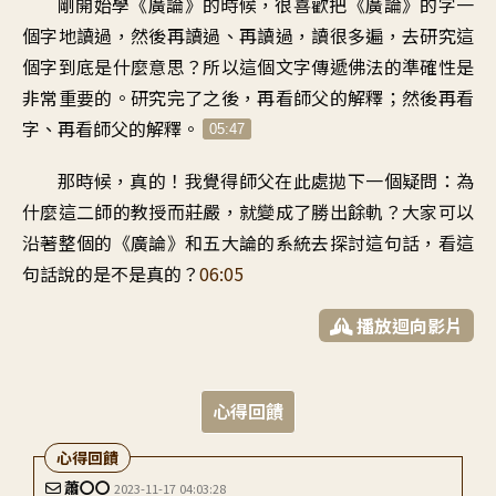
剛開始學《廣論》的時候
，
很喜歡把《廣論》的字
一
個字地讀過
，
然後再讀過、再讀過
，
讀很多遍
，
去研究這
個字到底是什麼意思
？
所以這個文字
傳遞佛法的準確性
是
非常重要的
。
研究完了之後
，
再看師父的解釋
；
然後再看
字、再看師父的解釋
。
05:47
那時候
，
真的！我覺得師父在此處
拋下一個疑問
：
為
什麼這二師的教授
而莊嚴，就變成了
勝出餘軌
？
大家可以
沿著整個的《廣論
》
和五大論的系統
去探討這句話
，
看這
句話說的是不是真的
？
06:05
播放迴向影片
心得回饋
心得回饋
蕭〇〇
2023-11-17 04:03:28