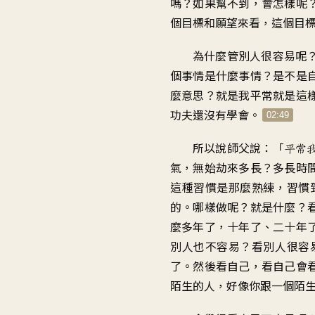
嗎
？
如果幫不到
，
會怎樣呢
個目標和願望來看
，
這個目
為什麼管別人很容易呢
個事情是什麼事情
？
是不是
麼意思
？
就是我平常就是這
功夫
還沒有學會
。
02:49
所以說師父說
：「
平常
氣
，
無始劫來多長
？
多長時
這種習慣是那麼熟練
，
習慣
的
。
哪樣做呢
？
就是什麼？
麼多年了
，
十年了、二十年
別人也不容易
？
看別人很容
了
。
然後看自己
，
看自己會
陌生的人
，
好像你跟一個陌