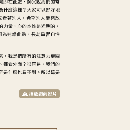
機即在此處
，
師父說我們的常
為什麼這樣
？
大家可以好好地
直看著別人
，
希望別人能夠改
的力量
，
心的本性是光明的
，
因為迷惑此點
，
長劫串習自性
來
，
我是把所有的注意力
更關
、都看外面
？
很容易
，
我們的
至是
什麼也看不到
。
所以這是
播放迴向影片