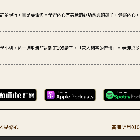
的許多現行，真是要懺悔。學習內心有美麗的觀功念恩的鏡子，覺察內心
共學小組，這一週重新研討到第105講了，「管人閒事的習慣」。 老師您
道的重点 - “如果一個不會修行的人管別人修行，必須用到照妖鏡。”
的老師：再次聽105講過程中，腦海中不斷現起，應該要講此講po 給
目的是修心
廣海明月01