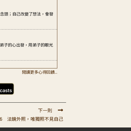
，念頭；自己改變了想法，會發
從弟子的心出發，用弟子的眼光
閱讀更多心得回饋...
原来未串修美麗的觀功念恩的鏡
誰聽，他現在很需要聽，才不會一
下一則
06 法鏡外照，唯獨照不見自己