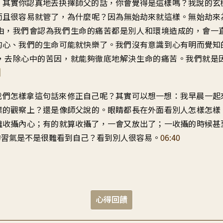
？
其實你認真地去抉擇師父的話
，
你會覺得是這樣嗎
？
我說的玄
而且很容易就管了
，
為什麼呢
？
因為無始劫來就這樣
。
無始劫來
由
，
我們會認為我們生命的痛苦
都是別人和環境造成的
，
會一
的心、我們的生命
可能就快樂了
。
我們沒有意識到心有明
而覺知
，
去除心中的苦因
，
就能夠徹底地解決生命的痛苦
。
我們就是
我們怎樣拿這句話來修正自己呢
？
其實可以想一想
：
我早晨一起
業的觀察上
？
還是像師父說的
。
眼睛都長在外面
看別人怎樣怎樣
難收攝內心
；
有的就算收攝了，一會又放出了
；
一收攝的時候甚
的習氣是不是
很難看到自己
？
看到別人很容易
。
06:40
心得回饋