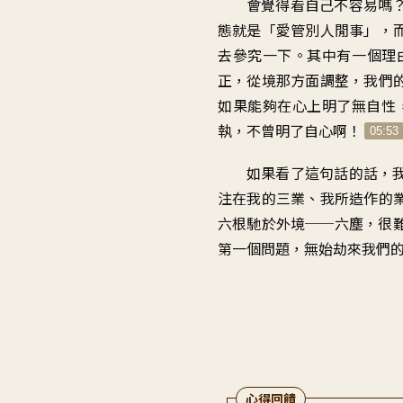
會覺得看自己不容易嗎
態就是
「
愛管別人閒事
」，
去參究一下
。
其中有一個理
正
，
從境那方面調整
，
我們
如果能夠在心上明了無自性
執
，
不曾明了自心啊
！
05:53
如果看了這句話的話
，
注在我的三業
、
我所造作的
六根馳於外境──六塵
，
很
第一個問題
，
無始劫來我們
心得回饋