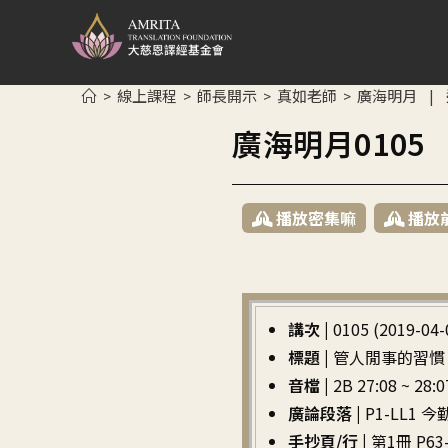
線上課程
師長開示
真如老師
廣海明月
>
>
>
>
|
廣海明月010
播放密集嘛
播放
講次 |
0105 (2019-04-
標題 |
管人閒事的習慣
音檔 |
2B 27:08 ~ 28:0
廣論段落 |
P1-LL1
手抄頁/行 |
第1冊 P63-