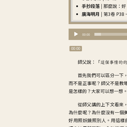
手抄段落 |
那麼說：好
廣海明月 |
第3卷 P38 ~
音
00:00
訊
播
00:00
放
師父說
：「
這個事情的
器
首先我們可以區分一下
而不是正事呢
？
師父不是教
是怎樣的
？
大家可以想一想
從師父講的上下文看來
為什麼呢
？
為什麼沒有一個
好用照妖鏡照別人
。
用這樣