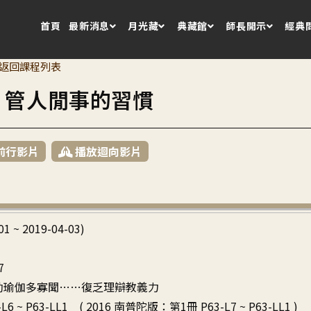
首頁
最新消息
月光藏
典藏館
師長開示
經典
返回課程列表
5 管人閒事的習慣
前行影片
播放迴向影片
01 ~ 2019-04-03)
7
 今勤瑜伽多寡聞……復乏理辯教義力
L6 ~ P63-LL1 ( 2016 南普陀版：第1冊 P63-L7 ~ P63-LL1 )