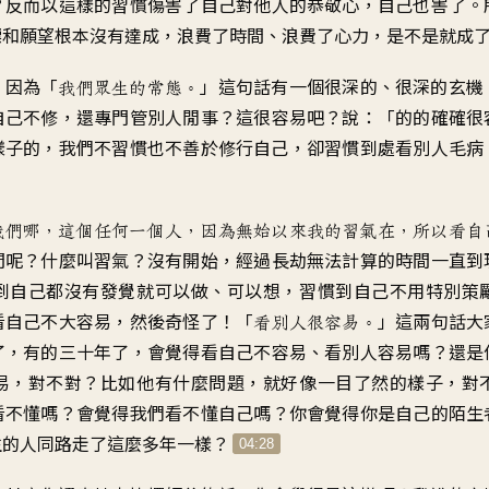
？
反而以這樣的習慣
傷害了自己對他人的恭敬心
，
自己也害了
。
標和願望根本沒有達成
，
浪費了時間、浪費了心力
，
是不是就成
？
因為「
」
這句話有一個
很深的、很深的玄機
我們眾生的常態
。
自己不修
，
還專門管別人閒事
？
這很容易吧
？
說：「的的確確很
樣子的
，
我們不習慣
也不善於修行自己
，
卻習慣到處看別人毛病
我們哪
，
這個任何一個人
，
因為無始以來我的習氣在
，
所以看自
間呢
？
什麼叫習氣
？
沒有開始
，
經過長劫無法計算的時間
一直到
到自己都沒有發覺
就可以做、可以想
，
習慣到自己不用特別策
看自己不大容易
，
然後奇怪了
！「
」
這兩句話大
看別人很容易
。
了
，
有的三十年了
，
會覺得看自己不容易
、
看別人容易嗎
？
還是
易，對不對
？
比如他有什麼問題
，
就好像一目了然的樣子，對
看不懂嗎
？
會覺得我們看不懂自己嗎
？
你會覺得你是自己的陌生
生的人
同路走了這麼多年一樣
？
04:28