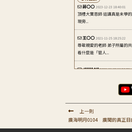
蔣〇〇
2023-12-23 18:40:01
頂禮大寶恩師 這講真是末學
現旁...
王〇〇
2021-11-25 18:25:22
尊敬親愛的老師 弟子所屬的
看什麼是「管人...
J**** N*
2022-01-03 11:30:59
感恩老师指出了弟子从来不知
子之前，就只懂得用照...
余〇〇
2024-02-22 03:45:33
恭敬頂禮尊貴大寶恩師： 敬愛
上一則
直在觀過的續流...
廣海明月0104 廣聞的真正
陳〇〇
2023-11-17 23:43:51