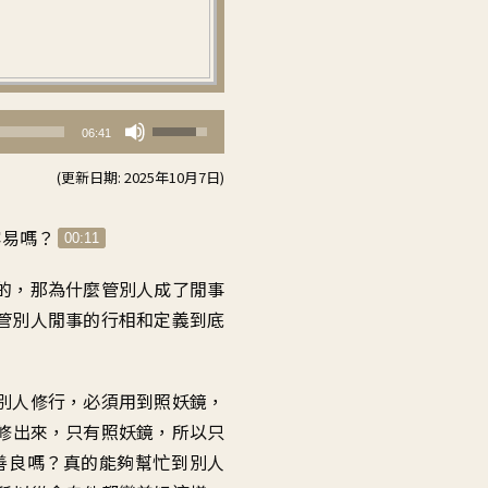
使
06:41
用
(更新日期: 2025年10月7日)
向
上/
容易嗎
？
00:11
向
下
的
，
那為什麼管別人成了閒事
鍵
管別人閒事的行相和定義
到底
以
提
別人修行
，
必須用到照妖鏡
，
高
修出來
，
只有照妖鏡
，
所以只
或
善良嗎
？
真的能夠幫忙到別人
降