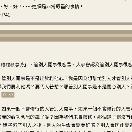
、好、好！……這個是非常嚴重的事情！
 P41
」，
管別人閒事很容易
，
大家會認為管別人閒事很
的確確很容易
，
管別人閒事是不是出於利他心
？
我是因為想幫忙別人才管別人
導我們要利他嗎
？
要代人著想
？
那管別人閒事是不是關心別人
？
。
00:50
，
如果一個不會修行的人管別人閒事
，
如果一個不會修行的人管
美麗的
觀功念恩的鏡子呢
？
因為我們未曾慣修
，
那個鏡子還沒有
的鏡子照了別人之後
，
別人的生命會變美好嗎
？
別人會因此變