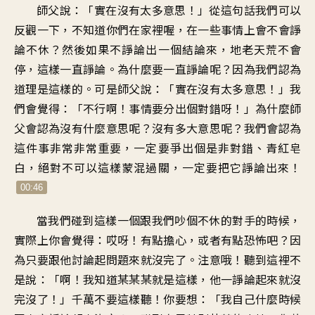
師父說：「實在沒有太多意思
！」
從這句話我們可以
器
反觀一下
，
不知道你們在家裡喔
，
在一些事情上會不會諍
論不休
？
然後如果不諍論出一個結論來
，
地老天荒不會
停，這樣一直諍論
。
為什麼要一直諍論呢
？
因為我們認為
道理是這樣的
。
可是師父說：「實在沒有太多意思
！」
我
們會覺得：「不行啊
！
事情要分出個對錯呀
！」
為什麼師
父會認為
沒有什麼意思呢
？
沒有多大意思呢
？
我們會認為
這件事非常非常重要
，
一定要爭出個是非對錯
、
青紅皂
白
，
絕對不可以這樣蒙混過關
，
一定要把它諍論出來
！
00:46
當我們碰到這樣一個跟我們
吵個不休的對手的時候
，
實際上你會覺得
：
哎呀
！
有點擔心
，
或者有點恐怖吧
？
因
為只要跟他討論起問題來
就沒完了
。
注意哦
！
聽到這裡不
是說
：「
啊
！
我知道某某某就是這樣
，
他一諍論起來就沒
完沒了
！」
千萬不要這樣聽
！
你要想
：「
我自己
什麼時候