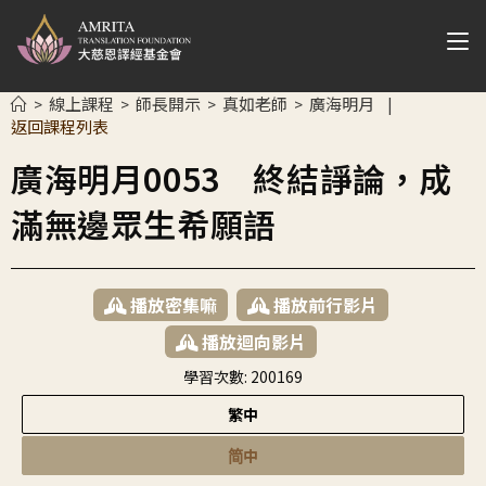
線上課程
師長開示
真如老師
廣海明月
>
>
>
>
|
返回課程列表
廣海明月0053 終結諍論，成
滿無邊眾生希願語
播放密集嘛
播放前行影片
播放迴向影片
學習次數:
200169
繁中
简中