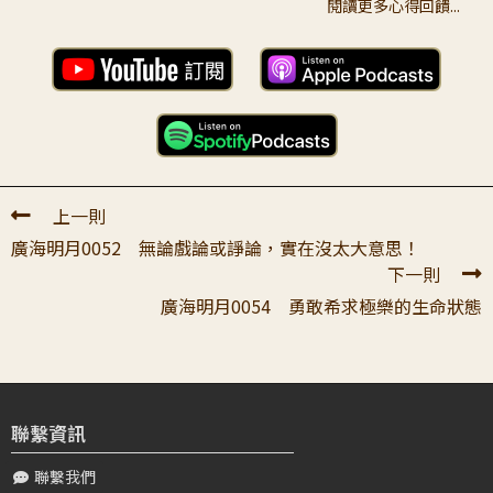
閱讀更多心得回饋...
陳〇〇
2023-01-25 03:29:45
頂禮大寶恩師！新春吉祥！ 感恩 宗大師、師父及老師再再
宣說，讓弟子比對自心去觀察發現 佛陀語功德的偉大~~成
滿無邊眾生希願語！ 弟子要懺...
鄒〇〇
2023-06-01 01:13:52
上一則
老師，您好 好久沒有給您寫心得或提問了！5/29聽了師兄
廣海明月0052 無論戲論或諍論，實在沒太大意思！
師姐們在研討053講，終結諍論，讓我想到5/28我去湖山分
下一則
院餐飲組護持，組長也跟我...
廣海明月0054 勇敢希求極樂的生命狀態
董〇〇
2026-04-13 10:41:45
我讀完最大的感覺是：很多我們以為很重要的爭執，其實只
是我執在發作。 平常真的很容易覺得，自己是在講理，是
在維護正確，是在幫助事情變清楚；可...
聯繫資訊
聯繫我們