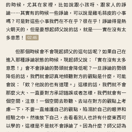
的時候
，
尤其在家裡
，
比如說跟小孩呀
、
跟家人的諍
論
……
其實有的時候一些諍論
，
可以說是雞毛蒜皮的小事
嗎
？
可是對這些小事我們在不在乎
？
很在乎
！
諍論得是熱
火朝天的
，
但是要想起師父說的話
，
就是──實在沒有太
多意思
！
02:46
但那個時候會不會現起師父的這句話呢
？
如果自己在
進入那種諍論狀態的時候
，
現起師父說：「實在沒有太多
意思
！」
會不會諍論的勢頭就會降低呢
？
一旦諍論的勢頭
降低的話
，
我們就會認真地
傾聽對方的觀點是什麼
，
可能
會說
：「
欸？他說的也有道理
。」
這樣的話，我們就不會
那麼火大
、
一直要對方承認錯誤或者怎樣
，
我們就會有一
個空間
，
注意
！
一個空間去聆聽
、
去站在對方的觀點上考
慮一下
，
不要一直維護自己的觀點
，
陷溺於自己的眼界和
經驗之中
。
然後放下自己，去看看別人
也許有什麼東西可
以學的
，
這樣是不是就不會諍論了
。
因為什麼
？
師父認為