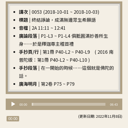
講次 |
0053 (2018-10-01 ~ 2018-10-03)
標題 |
終結諍論，成滿無邊眾生希願語
音檔 |
2A 11:11 ~ 12:41
廣論段落 |
P1-L3 ~ P1-L4 俱胝圓滿妙善所生
身……於是釋迦尊主稽首禮
手抄頁/行 |
第1冊 P40-L2 ~ P40-L9 ( 2016 南
普陀版：第1冊 P40-L2 ~ P40-L10 )
手抄段落 |
在一開始的時候……這個就是佛陀的
話。
廣海明月 |
第2卷 P75 ~ P79
音
00:00
06:43
訊
(更新日期: 2022年11月8日)
播
00:00
放