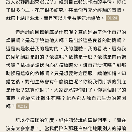
跟人家諍論起來沒完
？」
碰到自己特別執著的事情
，
你花
了很多心血
、
花了很多研究
，
甚至你有充分經驗的事情
，
就馬上站出來說
，
而且可以非常有底氣地諍論
。
01:24
但諍論的目標到底是什麼呢
？
真的是為了淨化自己的
煩惱嗎
？
是為了饒益他人嗎
？
是出於這些良善的動機嗎
？
還是就是執著我的是對的
，
我的經驗
、
我的看法
，
還有我
的見解絕對是對的
？
依據呢
？
依據是什麼
？
依據是向內調
伏嗎
？
依據是調伏內心的這種瞋火
，
讓自己清涼嗎
？
到那
時候是這樣的依據嗎
？
只是想要對方臣服
，
讓他知錯
。
知
錯之後
，
對他生命會有什麼饒益呢
？
你說我們所求的到底
是什麼
？
就算你對了
、
大家都承認你對了
，
你這個對了的
東西，能靠它
出離生死嗎
？
能靠它去除自己生命的苦因
嗎
？
02:12
所以從這樣的角度
，
記住師父說的這幾個字
：「
實在
沒有太多意思
！」
當我們陷入那種
白熱化地跟別人的諍論