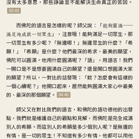
沒有太多意思
，
那些諍論
並不能解決生命真正的苦因
。
03:43
而佛陀的語言是怎樣的呢
？
師父說
：「
能夠圓滿──
」，
注意哦
！
能夠滿足一切眾生
，
那
滿足地成就一切眾生
一切眾生有多少呢
？「
無邊哪
！」
無邊眾生的什麼
？「
希
願
！」「
希願」是什麼
？
他們最深的希求
、
最美的願望
，
佛陀可以圓滿
。
他用什麼圓滿呢
？「
語
」，
用語言
！
我們
一開口是不是想要圓滿自己的願望
？
還是開口想圓滿大家
的願望
？
所以，一對比的話發現
：「
欸
？
怎麼會有這樣的
一個心續呢
？」
他開口起來
，
居然能夠圓滿大家心中最美
的
、
最深的那個願望
。
04:40
師父又在對比我們的語言
，
和佛陀的語功德他的出發
點
，
我們就是維護自己的觀點和見解
，
而佛陀是完全成滿
別人的希願
。
而這別人的希願是多少個別人呢
？
是無邊的
有情
，
是一切的眾生
！
不知道有多少有情
，
他都可以用他