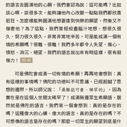
的語言去圓滿他的心願
。
我們會認為說
：
這可能嗎
？
比如
談心啊
，
談很多次
，
能夠讓他內心改變一點點
我們都欣喜
若狂
。
怎麼樣能夠圓滿他
想要達到快樂的願望
，
然後又不
傷害他
？
為了這點，我們曾經絞盡腦汁地想
，
想很久很
久
、
努力很久很久
，
非常非常地辛苦
。
可是能成滿一個有
情的希願嗎
？
很難、很難
！
我們多半都令人失望
、
傷心、
憤怒、消沉、絕望
，
我們的語言說出來有時這樣
，
很有殺
傷力
！
05:46
可是佛陀會成滿一切有情的希願
！
再再地會想到
：
真
有這樣的事情嗎
？
佛陀的功德叫不可思議
，
已經超越了思
想的邊際
。
所以師父說
：「
」，
因為
最難能可貴
、
稀罕的
實在是
在這個人世間太稀罕了
！
成滿無邊眾生希願語
，
居
然就是佛陀的語言
。
我們第一個會想到
：
真的是存在的
嗎
？
這種偉大的心續
、
偉大的語言
，
真的是存在的嗎
？
不
可想像的語言是存在的嗎
？
那麼一切眾生的願望到底是什