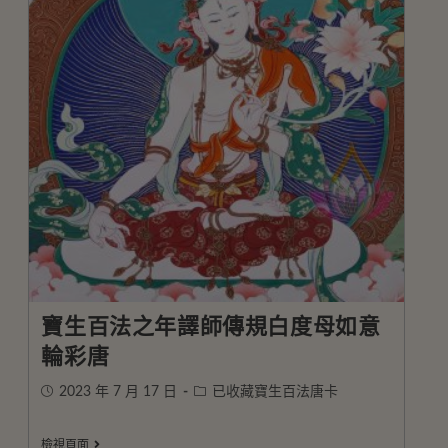
寶生百法之年譯師傳規白度母如意
輪彩唐
2023 年 7 月 17 日
已收藏寶生百法唐卡
檢視頁面