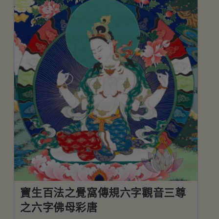
寶生百法之覺窩傳規六字觀音三尊
之六字佛母彩唐