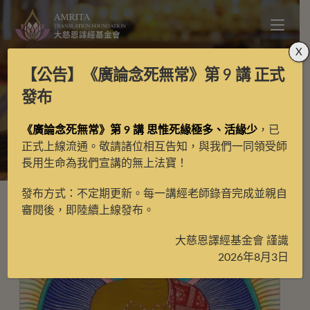
X
【公告】
《廣論念死無常》第 9 講
正式
已收藏寶生百法唐卡
發布
《廣論念死無常》第 9 講 思惟死緣極多、活緣少
，已
>
唐卡
>
已收藏寶生百法唐卡
>
第2頁
正式上線流通。敬請諸位相互告知，與我們一同領受師
長用生命為我們宣講的無上法寶！
發布方式：不定期更新。每一講經老師錄音完成並親自
審閱後，即陸續上線發布。
大慈恩譯經基金會 謹識
2026年8月3日