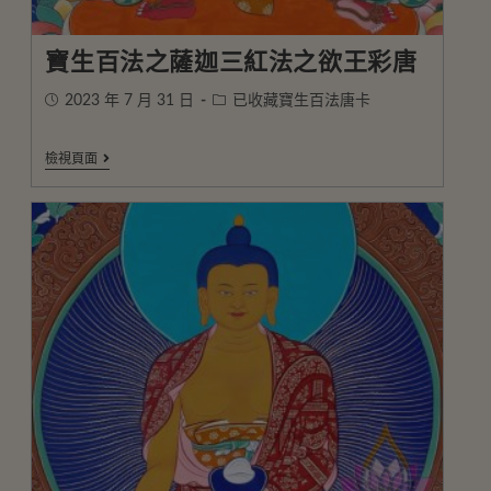
寶生百法之薩迦三紅法之欲王彩唐
2023 年 7 月 31 日
已收藏寶生百法唐卡
檢視頁面