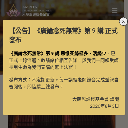
X
【公告】
《廣論念死無常》第 9 講
正式
其他經論問答
發布
《廣論念死無常》第 9 講 思惟死緣極多、活緣少
，已
>
經典問答
>
其他經論問答
>
第12頁
正式上線流通。敬請諸位相互告知，與我們一同領受師
長用生命為我們宣講的無上法寶！
發布方式：不定期更新。每一講經老師錄音完成並親自
審閱後，即陸續上線發布。
大慈恩譯經基金會 謹識
2026年8月3日