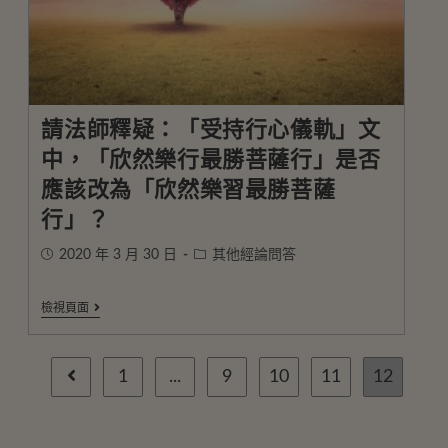
請法師釋疑：「受持行心儀軌」文
中，「欣然樂行最勝菩薩行」是否
應該改為「欣然樂習最勝菩薩
行」？
2020 年 3 月 30 日
其他經論問答
檢視頁面
1
...
9
10
11
12