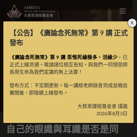
X
【公告】
《廣論念死無常》第 9 講
正式
自己的眼識與耳識是否
發布
是同一成住以及實質同
《廣論念死無常》第 9 講 思惟死緣極多、活緣少
，已
正式上線流通。敬請諸位相互告知，與我們一同領受師
長用生命為我們宣講的無上法寶！
一類別？
發布方式：不定期更新。每一講經老師錄音完成並親自
審閱後，即陸續上線發布。
>
經典問答
>
五大論問答
大慈恩譯經基金會 謹識
2026年8月3日
自己的眼識與耳識是否是同