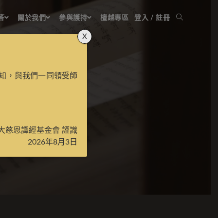
答
關於我們
參與護持
檀越專區
登入 / 註冊
X
知，與我們一同領受師
同？
大慈恩譯經基金會 謹識
2026年8月3日