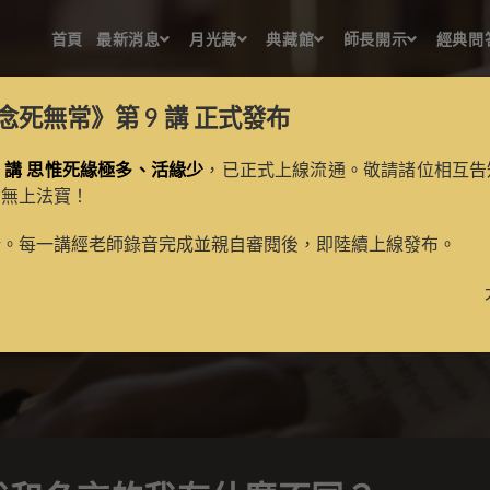
首頁
最新消息
月光藏
典藏館
師長開示
經典問
念死無常》第 9 講
正式發布
 講 思惟死緣極多、活緣少
，已正式上線流通。敬請諸位相互告
的無上法寶！
破的我和名言的我有什麼不
新。每一講經老師錄音完成並親自審閱後，即陸續上線發布。
>
經典問答
>
五大論問答