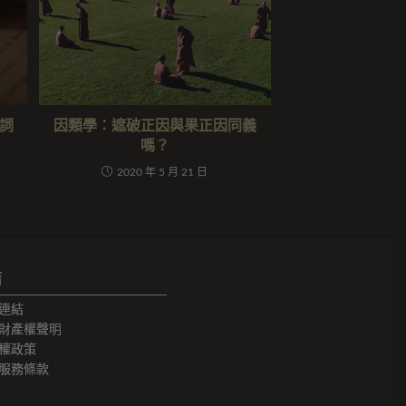
詞
因類學：遮破正因與果正因同義
嗎？
2020 年 5 月 21 日
結
連結
財產權聲明
權政策
服務條款