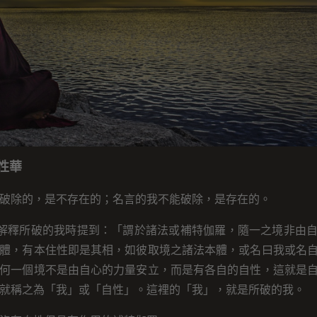
性華
破除的，是不存在的；名言的我不能破除，是存在的。
頁解釋所破的我時提到：「謂於諸法或補特伽羅，隨一之境非由
體，有本住性即是其相，如彼取境之諸法本體，或名曰我或名
何一個境不是由自心的力量安立，而是有各自的自性，這就是
就稱之為「我」或「自性」。這裡的「我」，就是所破的我。