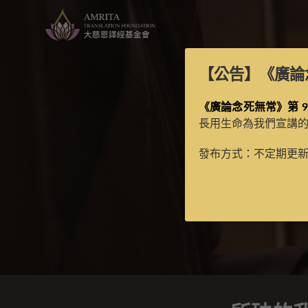
【公告】
《廣論
《廣論念死無常》第 9
長用生命為我們宣講
所
發布方式：不定期更