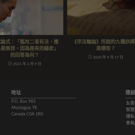
成論式：「瓶柱二者有法，應
《宗法輪論》所說的九種抉擇
是是無我，因為是有的緣故」
是哪些？
的回答為何？
2020 年 9 月 17 日
2021 年 2 月 9 日
地址
連
P.O. Box 983
友善
Montague, PE
智慧
Canada C0A 1R0
隱私
會員