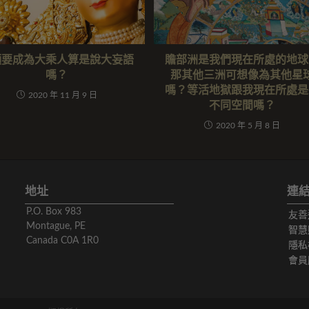
願要成為大乘人算是說大妄語
贍部洲是我們現在所處的地球
嗎？
那其他三洲可想像為其他星
嗎？等活地獄跟我現在所處是
2020 年 11 月 9 日
不同空間嗎？
2020 年 5 月 8 日
地址
連
P.O. Box 983
友善
Montague, PE
智慧
Canada C0A 1R0
隱私
會員