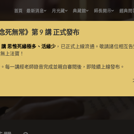
首頁
最新消息
月光藏
典藏館
師長開示
經典問
念死無常》第 9 講
正式發布
 講 思惟死緣極多、活緣少
，已正式上線流通。敬請諸位相互告
的無上法寶！
何謂「莊嚴」？
新。每一講經老師錄音完成並親自審閱後，即陸續上線發布。
>
經典問答
>
廣論問答