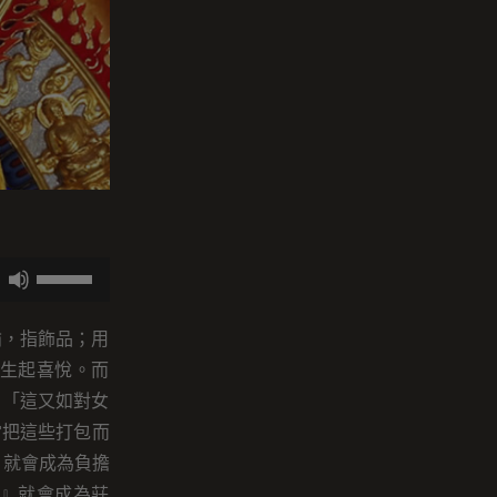
使
用
向
喻，指飾品；用
上/
生起喜悅。而
向
：「這又如對女
下
當把這些打包而
鍵
，就會成為負擔
以
』就會成為莊