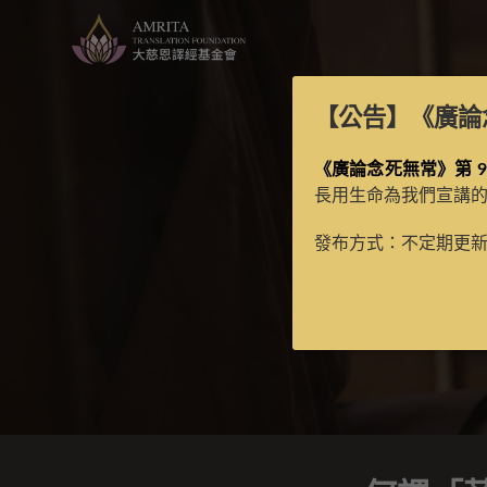
【公告】
《廣論
《廣論念死無常》第 9
長用生命為我們宣講
發布方式：不定期更