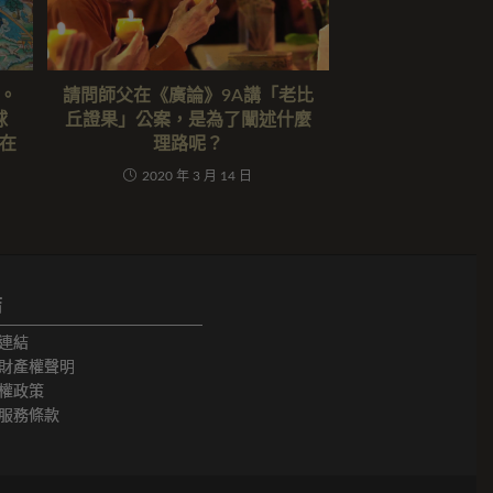
。
請問師父在《廣論》9A講「老比
球
丘證果」公案，是為了闡述什麼
在
理路呢？
2020 年 3 月 14 日
結
連結
財產權聲明
權政策
服務條款