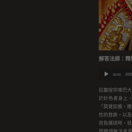
解答法師：釋
音
00:00
訊
播
莊嚴按宗喀巴大
放
於妙色者身上
器
「莫覺如擔，應
性的首飾，以及
背負運送時，就
而顯得無法承