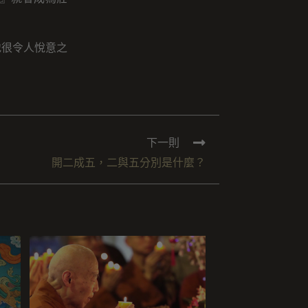
提
高
地很令人悅意之
或
降
低
音
量。
下一則
開二成五，二與五分別是什麼？