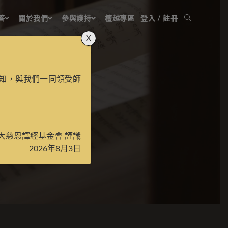
答
關於我們
參與護持
檀越專區
登入 / 註冊
X
知，與我們一同領受師
大慈恩譯經基金會 謹識
2026年8月3日