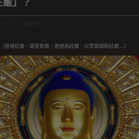
莊嚴」？
 18 日
廣論問答
（道場莊嚴、莫覺負擔，應視為莊嚴、以眾寶綴飾莊嚴….）