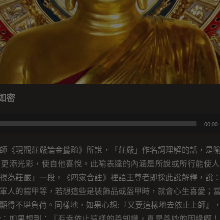
如密
00:00
師《現觀莊嚴論金鬘疏》所說，「莊嚴」作名詞理解的話，是
，更添光彩，使自他喜悅。此喻表達的內涵是所說或所行能使人
視為莊嚴」一段，《四家合註》裡語王尊者即採此說解釋，說
軍人的鎧甲等，若想這些是裝飾品或盔甲時，就會心生喜愛；
顯得不堪負荷。同樣地，如果心想:『又要這樣地去依止上師』
受；如果想到：『有幸依止這樣的善知識，真是善妙的因緣啊！