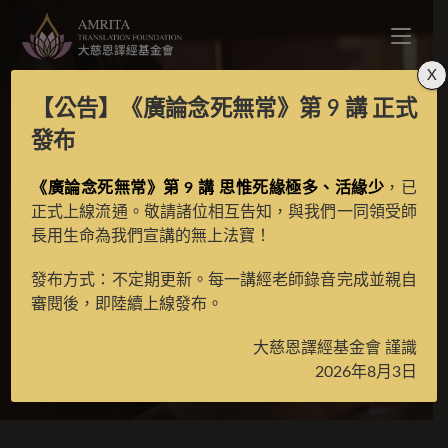
X
【公告】
《廣論念死無常》第 9 講
正式
「正知見」、「正
發布
知」、「正見」、「正
《廣論念死無常》第 9 講 思惟死緣極多、活緣少
，已
正式上線流通。敬請諸位相互告知，與我們一同領受師
長用生命為我們宣講的無上法寶！
念」之間的關係及生起
發布方式：不定期更新。每一講經老師錄音完成並親自
的次第是怎樣的？
審閱後，即陸續上線發布。
大慈恩譯經基金會 謹識
>
經典問答
>
南山律問答
2026年8月3日