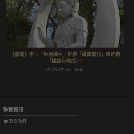
《備覽》中：「恆用攝生」是指「攝律儀戒」還是指
「饒益有情戒」?
2020 年 11 月 22 日
聯繫資訊
聯繫我們