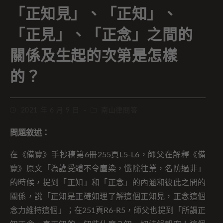
「正知見」、「正知」、
「正見」、「正念」之間的
關係及生起的次第是怎樣
的？
2021 年 6 月 9 日
南山律問答
問題敘述：
在《備覽》手抄稿第6冊255頁L5-L6，師父在解釋《備
覽》原文「為護受體不令塵染，懺除往業，名防過非」
的時候，提到「正知」和「正念」的內涵和彼此之間的
關係，說「正知是正確如理了解這個正知見，正念這個
念力維持這個」；在251頁R6-R5，師父也提到「所謂正