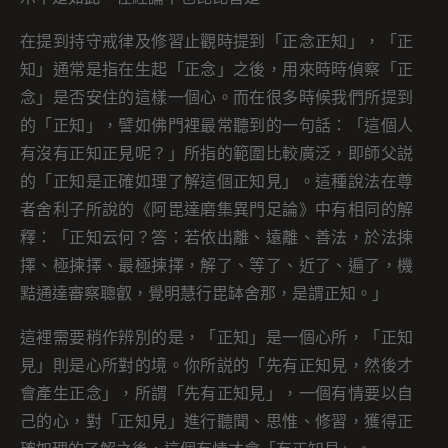
在提到持守戒律及修習止觀時提到「正念正知」，「正
知」通常是指在生起「正念」之後，用來時時偵察「正
念」是否安住的這樣一個心。而在很多時候我們所提到
的「正知」，譬如佛門裡最常聽到的一句話：「這個人
有沒有正知正見呢？」所指的範圍比較廣泛，即師父説
的「正知是正確如理了解這個正知見」。這種說法在尊
者舍利子所說的《阿毘達磨集異門足論》中有相同的解
釋：「正知云何？答：若依出離、遠離、善法，於法揀
擇、極揀擇、最極揀擇，解了、等了、近了、遍了，機
黠通達審察聰叡，覺明慧行毘缽舍那，是謂正知。」
這裡需要稍作辨別的是，「正知」是一個心所，「正知
見」則是心所對的境。你所説的「先有正知見，然後才
會產生正念」，所謂「先有正知見」，一個有情要以自
己的心，對「正知見」進行聽聞、思惟、修習，獲得正