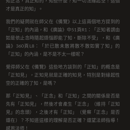
知正念，真正知的，知些什麼？知一切法緣起空！這個
才是真正的知」。
我們的疑問就在師父在《備覽》以上這兩個地方提到的
「正知」的內涵，和《廣論》中51頁R1：「正知者謂由
如是依止念時隨起煩惱即能了知，斷除不受」，和《廣
論》360頁L8：「於已散未散將散不散如實了知」的
「正知」的內涵，是不是不太一樣呢？
覺得師父在《備覽》這些地方談到的「正知」的概念是
「正知見」，正知見就是正確的知見，特別是對緣起性
空的正確的了知，是嗎？
那「正知見」、「正念」和「正知」之間的關係是否是
先有「正知見」，然後才會產生「正念」（維持「正知
見」的念頭），之後才有「正知」（覺察「正念」是否
還在）？不知道這樣的理解是否正確？還望法師指導！
感恩法师！