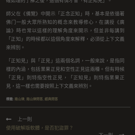
確如理的了解之後，這個有情才會「有正知見」。
師父在《備覽》中開示「正念正知」時，基本是依循著
佛门一般大眾所熟知的概念來教導修心，在講授《廣
論》時也常以這樣的理解角度來開示，但並非每講到
「正知」的時候都以這個角度來解釋，必須從上下文義
來辨別。
「正知見」與「正見」這兩個名詞，一般來說，是指同
樣的內涵，包括業果正見和空性正見這兩種。但有時候
「正見」則特指空性正見，「正知見」則特指業果正
見，這一樣也需要按照上下文義來辨別。
標籤
:
南山律
,
南山律問答
,
經典問答
上一則
使用破解版軟體，是否犯盜罪？