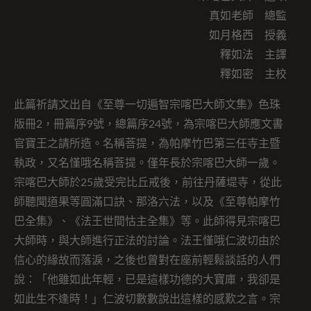
真如老師 總監
如月格西 授義
釋如法 主譯
釋如密 主校
此篇祈請文出自《至尊一切遍智宗喀巴大師文集》色珠
版冊2，冊篇序9號，總篇序24號，為宗喀巴大師應文書
官寶王之請所造。名稱菩提，為帕摩竹巴第三任寺主暨
執政，又名慬哦名稱菩提。僅年長於宗喀巴大師一歲。
宗喀巴大師於25歲受完比丘戒後，前往丹薩堤寺，從此
師聽聞道果等圓滿口訣、那洛六法，以及《至尊帕摩竹
巴全集》、《法王世間怙主全集》等。此師得見宗喀巴
大師時，與大師進行正法的討論。法王慬哦仁波切由於
信心的緣故而落淚，之後也曾對在座前輕鬆談話的人們
說：「他雖如此年輕，已是這樣功德的大寶庫，我卻是
如此生不逢時！」仁波切數數說出這樣的感歎之言。宗