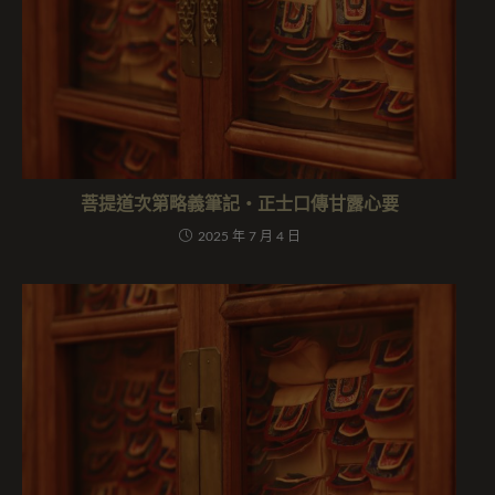
菩提道次第略義筆記・正士口傳甘露心要
2025 年 7 月 4 日