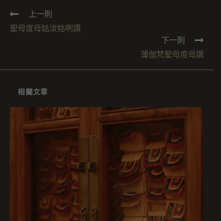
上一則
聖母度母姑汝姑咧讚
下一則
薄伽梵聖母度母讚
相關文章