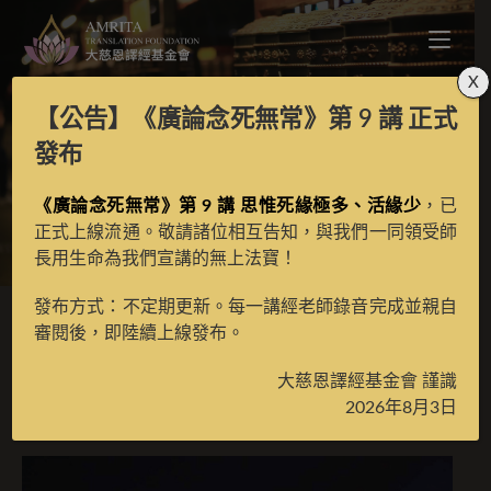
X
【公告】
《廣論念死無常》第 9 講
正式
至尊名稱菩提祈請文
發布
《廣論念死無常》第 9 講 思惟死緣極多、活緣少
，已
>
月光藏
>
譯場檀越名錄
正式上線流通。敬請諸位相互告知，與我們一同領受師
長用生命為我們宣講的無上法寶！
發布方式：不定期更新。每一講經老師錄音完成並親自
審閱後，即陸續上線發布。
至尊名稱菩提祈請文
大慈恩譯經基金會 謹識
2026年8月3日
2023 年 7 月 3 日
譯場檀越名錄