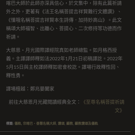
喀巴大師於此師亦深具信心，於文集中，除有此篇祈請
外之外，更著有《法王名稱菩提吉祥賢難行文體讚》、
《慬哦名稱菩提吉祥賢本生詩傳．加持妙高山》。此文
稱頌大師福智、出離心、菩提心、二次修持等功德而作
祈請。
大慈恩・月光國際譯經院真如老師總監。如月格西授
義。主譯譯師釋如法2022年1月21日初稿譯訖。2022年
5月15日與主校譯師釋如密會校訖。譯場行政釋性回、
釋性勇。
譯場檀越：鄭兆晏闔家
前往大慈恩月光藏閱讀經典全文：
《至尊名稱菩提祈請
文》
標籤
:
儀軌
,
宗喀巴・善慧名稱大師
,
讚頌
,
顯教
,
顯教讚頌及儀軌