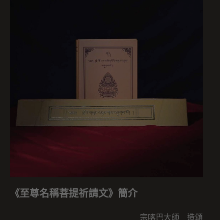
《至尊名稱菩提祈請文》簡介
宗喀巴大師 造頌