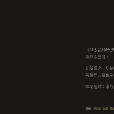
《龍樹論師所造
為龍樹菩薩。
此所讚之一切德
菩薩從四種事業
譯場檀越：李謀
標籤
:
丹珠爾
,
度母
,
續