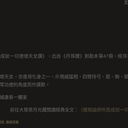
成就一切德增天女讚》，出自《丹珠爾》對勘本第47冊，經序2
增天女，亦度母化身之一，示現威猛相，四臂持弓、箭、鉤、
等功德的角度而作讚歎。
城康泰一闔家
前往大慈恩月光藏閱讀經典全文：
《龍樹論師所造成就一
疏部
,
龍樹菩薩