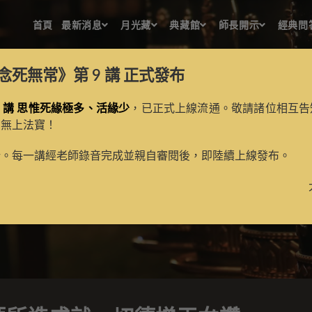
首頁
最新消息
月光藏
典藏館
師長開示
經典問
念死無常》第 9 講
正式發布
 講 思惟死緣極多、活緣少
，已正式上線流通。敬請諸位相互告
的無上法寶！
樹論師所造成就一切德增天
新。每一講經老師錄音完成並親自審閱後，即陸續上線發布。
>
月光藏
>
譯場檀越名錄