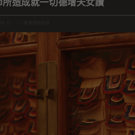
師所造成就一切德增天女讚
 26 日
譯場檀越名錄