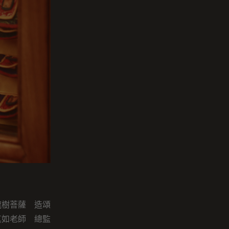
龍樹菩薩 造頌
真如老師 總監