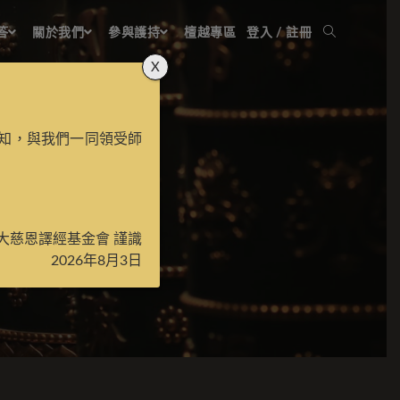
答
關於我們
參與護持
檀越專區
登入 / 註冊
X
知，與我們一同領受師
女讚
大慈恩譯經基金會 謹識
2026年8月3日