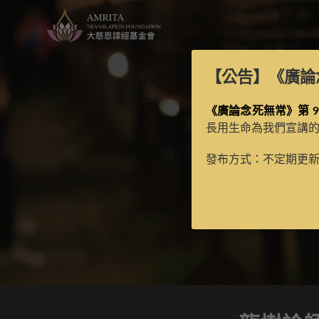
【公告】
《廣論
《廣論念死無常》第 9
長用生命為我們宣講
龍
發布方式：不定期更