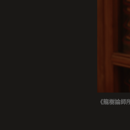
《龍樹論師