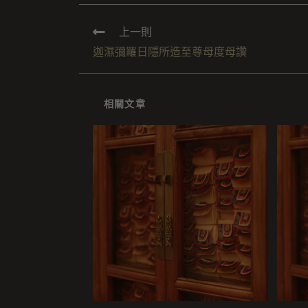
上一則
迦濕彌羅日隱所造至尊母度母讚
相關文章