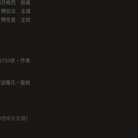
如月格西 授義
釋如法 主譯
釋性覺 主校
733號，作者
鄔波羅花。龍樹
切德增天女讚》