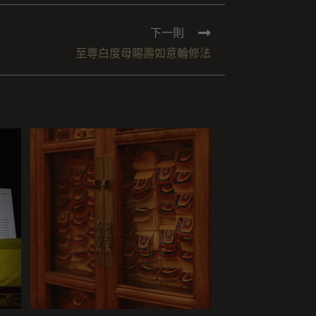
下一則
至尊白度母賜壽如意輪修法