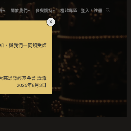
答
關於我們
參與護持
檀越專區
登入 / 註冊
X
知，與我們一同領受師
大慈恩譯經基金會 謹識
2026年8月3日