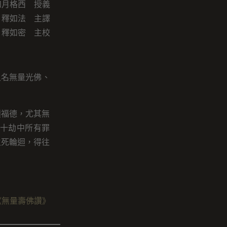
如月格西 授義
釋如法 主譯
釋如密 主校
又名無量光佛、
積福德，尤其無
十劫中所有罪
生死輪迴，得往
《無量壽佛讚》