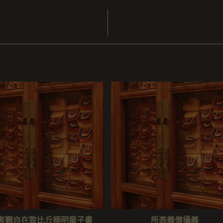
者觀自在致比丘極明童子書
所表義僧攝義