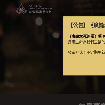
【公告】
《廣論
《廣論念死無常》第 9
長用生命為我們宣講
發布方式：不定期更