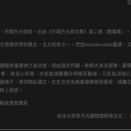
，宗喀巴大師造，出自《宗喀巴大師文集》第二冊〈散篇集〉。
方極樂世界的教主，五方如來之一。梵語Amitābuddha義譯，
讚揚無量壽佛之身功德，透由隨文作觀，將極大凈治罪障，累
本尊，故至心祈禱，亦能熄滅種種非時橫死難緣，乃至能消除八
緣佛子，悉得聞此讚文，生生世世為無量壽佛慈悲攝受，遠離
無上菩提。
駿孫慧真闔家
前往大慈恩月光藏閱讀經典全文：