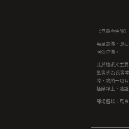
《無量壽佛讚》
無量壽佛，即西
阿彌陀佛。
此篇禮讚文主要
量壽佛為長壽
障，故願一切有
極樂凈土，速證
譯場檀越：馬良