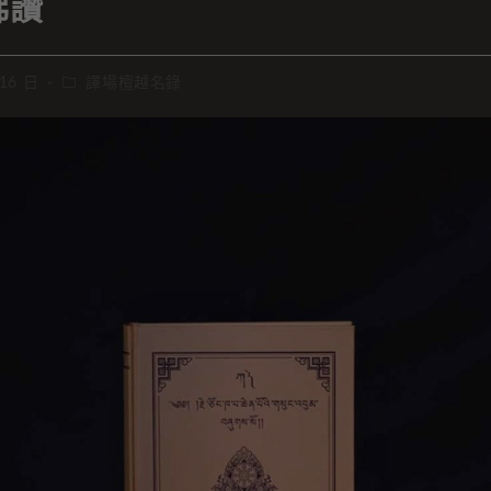
佛讚
 16 日
譯場檀越名錄