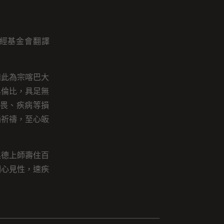
譯經基金會翻譯
如此為宗喀巴大
與倫比，具足無
畏、疾病等損
誦祈禱，至心皈
具德上師壽住百
明心見性，速疾