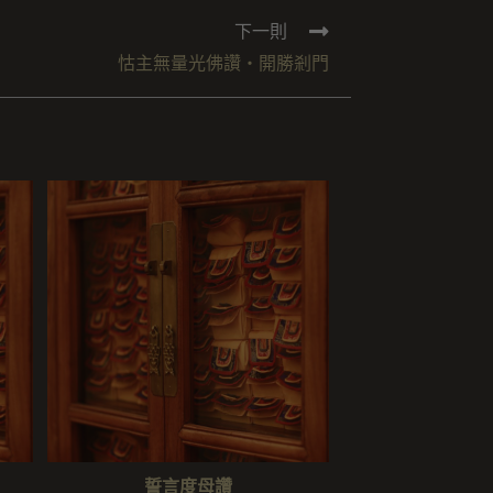
下一則
怙主無量光佛讚・開勝剎門
誓言度母讚