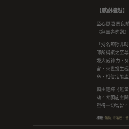
【感謝檀越】
至心隨喜馬良駿
《無量壽佛讚》
「持名即除非時
師所稱讚之至尊
邊大威神力，
害，來世投生極
命，相信定能產
願由翻譯《無量
劫。尤願施主闔
證得一切智智。
標籤
:
儀軌
,
宗喀巴・善