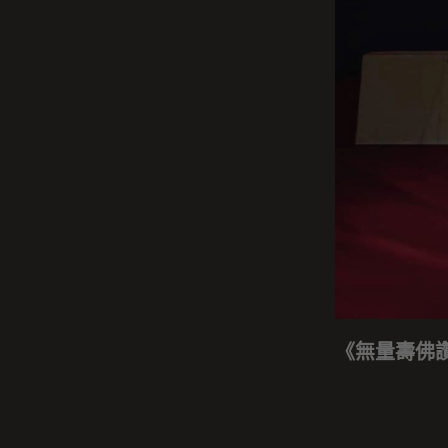
《無量壽佛