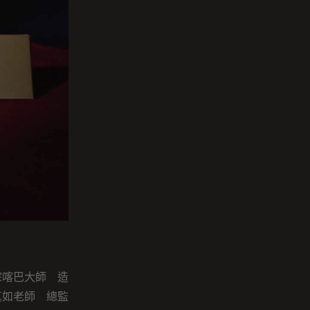
宗喀巴大師 造
真如老師 總監