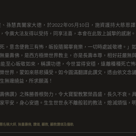
、孫慧真闔家大德，於2022年05月10日，施資護持大慈恩
，令廣大法友得以受持，同享法喜，本會在此致上誠摯的感謝。
死，意念便救三有怖，皈投隨賜畢竟樂，一切時處誠敬禮。」
無量壽佛，是西方極樂世界教主，亦是長壽本尊，相好莊嚴無
如能至心皈敬如來，稱讚功德，今世當得安穩，遠離種種死亡怖
樂世界，蒙如來慈悲攝受。如今圓滿翻譯此讚文，透由依文念
生無邊繞益，所求願滿！
壽佛讚》之殊勝善根勢力，令大寶聖教繁榮昌盛，長久不衰。
家平安，身心安適。生生世世永不離般若的教法，熄滅煩惱，
慧名稱大師
,
無量壽佛
,
讚頌
,
顯教
,
顯教讚頌及儀軌