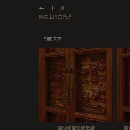
上一則
隨念上師童覺讚
相關文章
薄伽梵聖母度母讚
聖