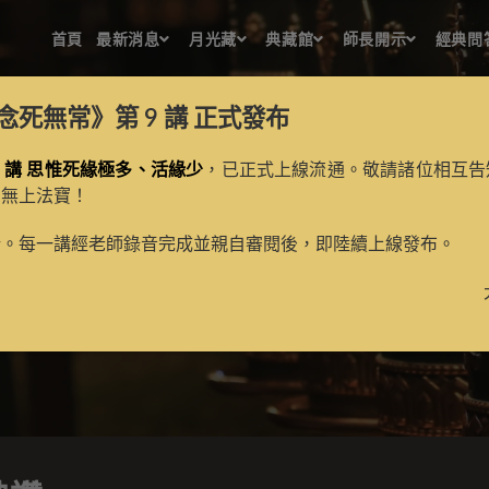
首頁
最新消息
月光藏
典藏館
師長開示
經典問
念死無常》第 9 講
正式發布
 講 思惟死緣極多、活緣少
，已正式上線流通。敬請諸位相互告
的無上法寶！
無量壽佛讚
新。每一講經老師錄音完成並親自審閱後，即陸續上線發布。
>
月光藏
>
譯場檀越名錄