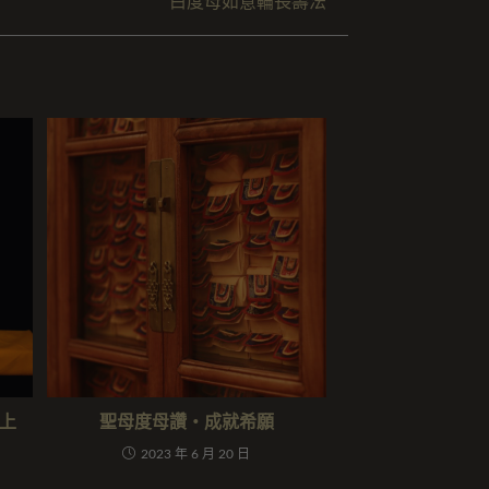
白度母如意輪長壽法
上
聖母度母讚・成就希願
2023 年 6 月 20 日