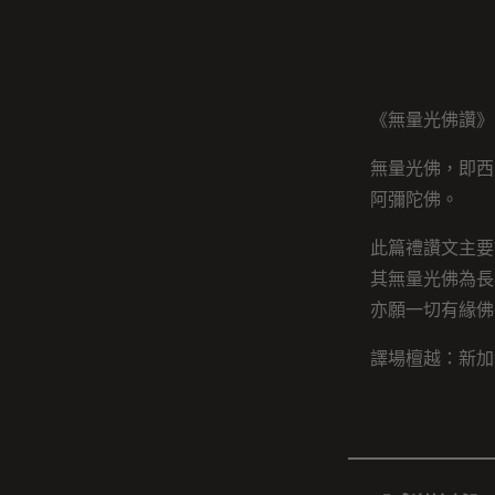
《無量光佛讚》
無量光佛，即西
阿彌陀佛。
此篇禮讚文主要
其無量光佛為長
亦願一切有緣佛
譯場檀越：新加