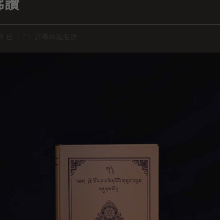
佛讚
 9 日
譯場檀越名錄