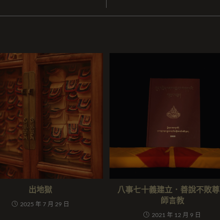
出地獄
八事七十義建立．善說不敗尊
師言教
2025 年 7 月 29 日
2021 年 12 月 9 日