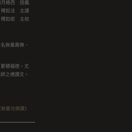
如月格西 授義
釋如法 主譯
釋如密 主校
又名無量壽佛、
，累積福德，尤
大師之禮讚文，
《無量光佛讚》