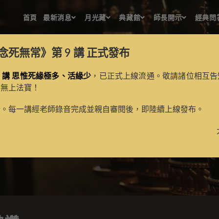
首頁
最新消息
月光藏
典藏館
師長開示
經典問
念死無常》第 9 講
正式發布
 講 思惟死緣極多、活緣少
，已正式上線流通。敬請諸位相互告
的無上法寶！
無量光佛讚
新。每一講經老師錄音完成並親自審閱後，即陸續上線發布。
>
月光藏
>
譯場檀越名錄