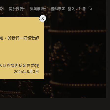
答
關於我們
參與護持
檀越專區
登入 / 註冊
X
知，與我們一同領受師
大慈恩譯經基金會 謹識
2026年8月3日