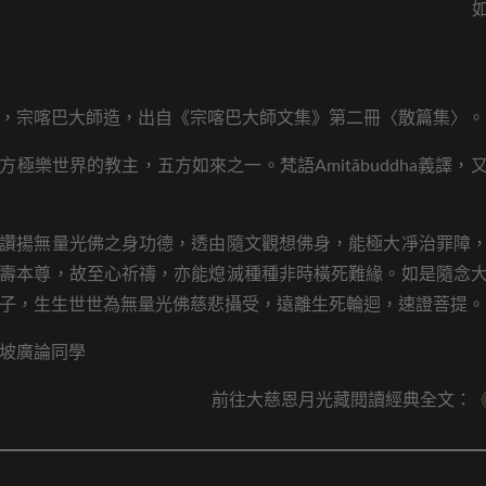
，宗喀巴大師造，出自《宗喀巴大師文集》第二冊〈散篇集〉。
方極樂世界的教主，五方如來之一。梵語Amitābuddha義譯，
讚揚無量光佛之身功德，透由隨文觀想佛身，能極大凈治罪障
壽本尊，故至心祈禱，亦能熄滅種種非時橫死難緣。如是隨念
子，生生世世為無量光佛慈悲攝受，遠離生死輪迴，速證菩提。
坡廣論同學
前往大慈恩月光藏閱讀經典全文：