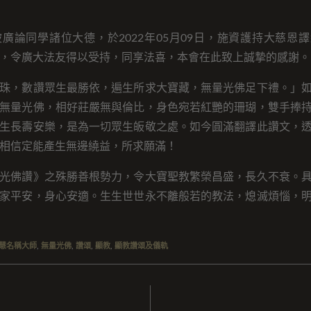
廣論同學諸位大德，於2022年05月09日，施資護持大慈恩
，令廣大法友得以受持，同享法喜，本會在此致上誠摯的感謝。
珠，數讚眾生最勝依，遍生所求大寶藏，無量光佛足下禮。」
無量光佛，相好莊嚴無與倫比，身色宛若紅艷的珊瑚，雙手捧
生長壽安樂，是為一切眾生皈敬之處。如今圓滿翻譯此讚文，
相信定能產生無邊繞益，所求願滿！
光佛讚》之殊勝善根勢力，令大寶聖教繁榮昌盛，長久不衰。
家平安，身心安適。生生世世永不離般若的教法，熄滅煩惱，
慧名稱大師
,
無量光佛
,
讚頌
,
顯教
,
顯教讚頌及儀軌