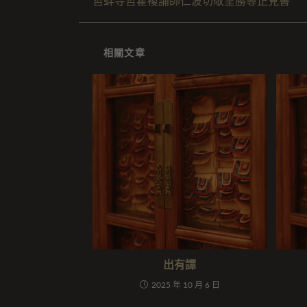
哲蚌寺哲霍複誦師仁波切敬呈勝尊正見書
相關文章
出有譚
2025 年 10 月 6 日