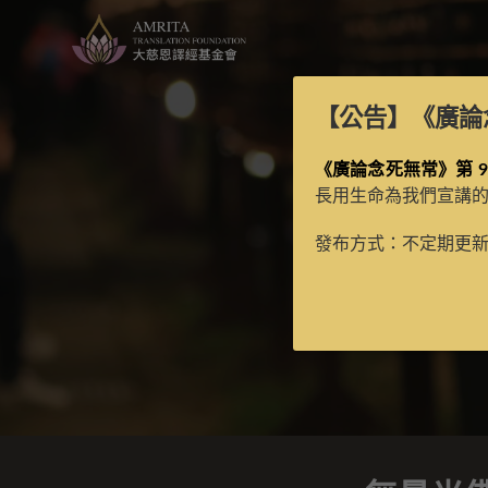
【公告】
《廣論
《廣論念死無常》第 9
長用生命為我們宣講
發布方式：不定期更