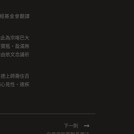
譯經基金會翻譯
如此為宗喀巴大
持寶瓶，盈滿無
透由依文念誦祈
具德上師壽住百
明心見性，速疾
下一則