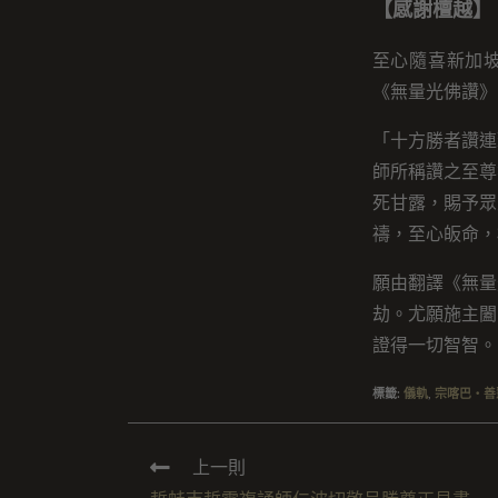
【感謝檀越】
至心隨喜新加坡
《無量光佛讚》
「十方勝者讚連
師所稱讚之至尊
死甘露，賜予眾
禱，至心皈命，
願由翻譯《無量
劫。尤願施主闔
證得一切智智。
標籤
:
儀軌
,
宗喀巴・善
上一則