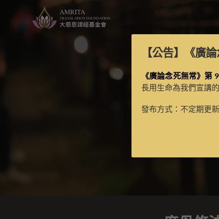
【公告】
《廣論
《廣論念死無常》第 9
長用生命為我們宣講
發布方式：不定期更