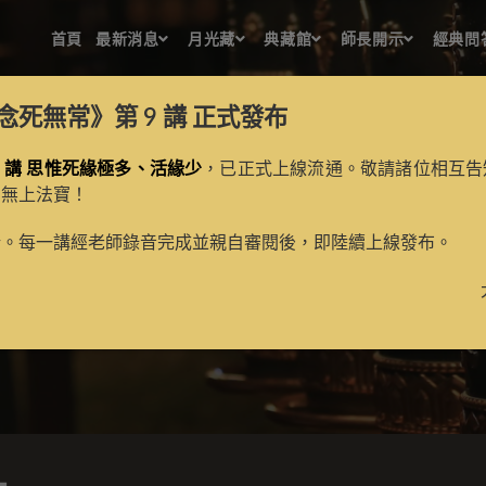
首頁
最新消息
月光藏
典藏館
師長開示
經典問
念死無常》第 9 講
正式發布
 講 思惟死緣極多、活緣少
，已正式上線流通。敬請諸位相互告
的無上法寶！
度母修法
新。每一講經老師錄音完成並親自審閱後，即陸續上線發布。
>
月光藏
>
譯場檀越名錄