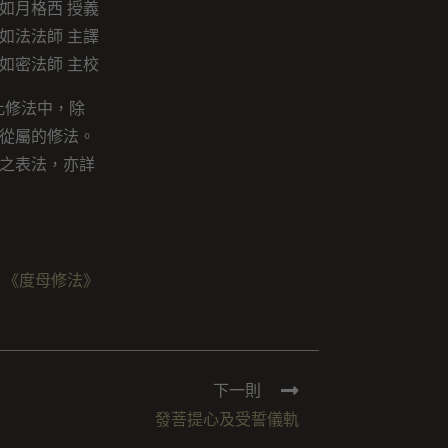
如月格西 授義
如法法師 主譯
如密法師 主校
此修法中，除
從屬的修法。
之表法，亦詳
：
《度母修法》
下一則
發菩提心及受誓儀軌