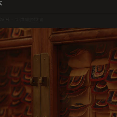
法
 26 日
譯場檀越名錄