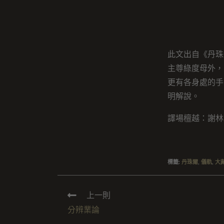
此文出自《丹珠
主尊綠度母外，
更有各身處的手
明解說。
譯場檀越：謝林
標籤
:
丹珠爾
,
儀軌
,
大
上一則
分辨業論