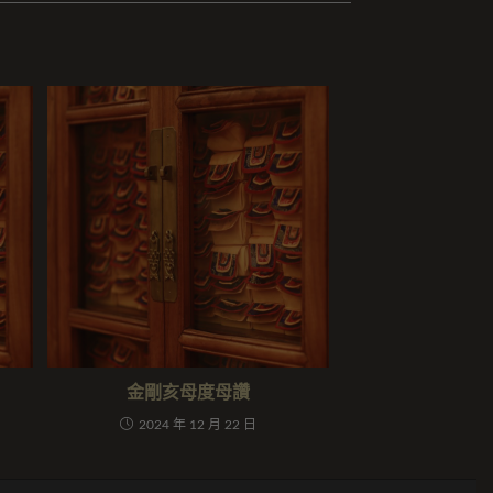
金剛亥母度母讚
2024 年 12 月 22 日