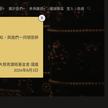
答
關於我們
參與護持
檀越專區
登入 / 註冊
X
知，與我們一同領受師
大慈恩譯經基金會 謹識
2026年8月3日