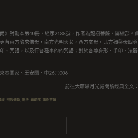
爾》對勘本第40冊，經序2188號，作者為龍樹菩薩，屬續部。
更有東方隨求佛母，南方光明天女，西方亥母，北方獨髻母四尊
印、咒語，以及行各種事的的咒語；對於各尊身形、手印、法器
來春闔家、王安國、中26宗006
前往大慈恩月光藏閱讀經典全文
藏經
,
密教儀軌
,
密法
,
續疏部
,
龍樹菩薩