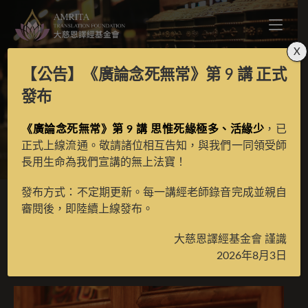
X
【公告】
《廣論念死無常》第 9 講
正式
國土自在母讚
發布
《廣論念死無常》第 9 講 思惟死緣極多、活緣少
，已
>
月光藏
>
譯場檀越名錄
正式上線流通。敬請諸位相互告知，與我們一同領受師
長用生命為我們宣講的無上法寶！
發布方式：不定期更新。每一講經老師錄音完成並親自
審閱後，即陸續上線發布。
國土自在母讚
大慈恩譯經基金會 謹識
2026年8月3日
2025 年 6 月 5 日
譯場檀越名錄