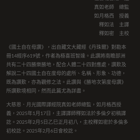
真如老師 總監
如月格西 授義
釋如法 主譯
釋如密 主校
《國土自在母讚》，出自藏文大藏經《丹珠爾》對勘本
冊14經序619號，作者為極喜班智達。此讚將南瞻部洲
共有二十四勝樂勝地，配合人體二十四對應處，讚歎及
解說二十四國土自在度母的處所、名稱、形象、功德，
既為讚歎，亦為觀修之法。此讚與《勝地次第度母讚》
所讚歎境相同，然而此篇尤為詳盡。
大慈恩．月光國際譯經院真如老師總監，如月格西授
義，2025年1月17日，主譯譯師釋如法於多倫夕初稿譯
訖。2025年2月5日乙巳正月初八，主校釋如密於多倫多
初校訖。2025年2月6日會校訖。