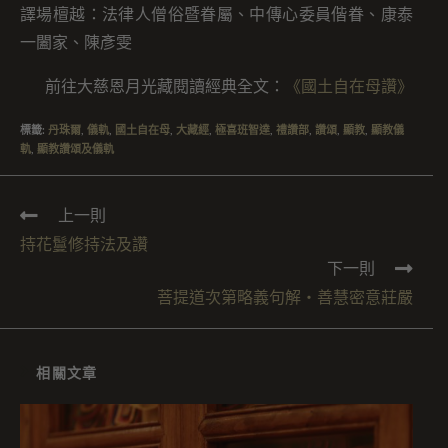
譯場檀越：法律人僧俗暨眷屬、中傳心委員偕眷、康泰
一闔家、陳彥雯
前往大慈恩月光藏閱讀經典全文：
《國土自在母讚》
標籤
:
丹珠爾
,
儀軌
,
國土自在母
,
大藏經
,
極喜班智達
,
禮讚部
,
讚頌
,
顯教
,
顯教儀
軌
,
顯教讚頌及儀軌
上一則
持花鬘修持法及讚
下一則
菩提道次第略義句解・善慧密意莊嚴
相關文章