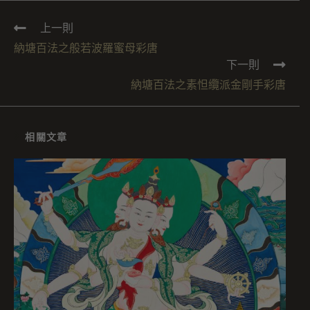
上一則
納塘百法之般若波羅蜜母彩唐
下一則
納塘百法之素怛纜派金剛手彩唐
相關文章