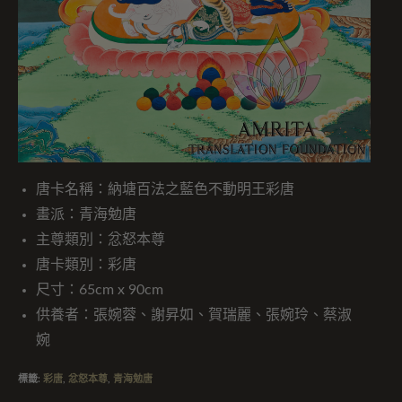
唐卡名稱：納塘百法之藍色不動明王彩唐
畫派：青海勉唐
主尊類別：忿怒本尊
唐卡類別：彩唐
尺寸：65cm x 90cm
供養者：張婉蓉、謝昇如、賀瑞麗、張婉玲、蔡淑
婉
標籤
:
彩唐
,
忿怒本尊
,
青海勉唐