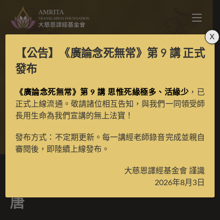
X
【公告】
《廣論念死無常》第 9 講
正式
納塘百法之藍色不動明
發布
《廣論念死無常》第 9 講 思惟死緣極多、活緣少
王彩唐
，已
正式上線流通。敬請諸位相互告知，與我們一同領受師
長用生命為我們宣講的無上法寶！
>
典藏館
>
納塘百法、金剛鬘
發布方式：不定期更新。每一講經老師錄音完成並親自
審閱後，即陸續上線發布。
大慈恩譯經基金會 謹識
納塘百法之藍色不動明王彩
2026年8月3日
唐