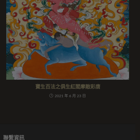
寶生百法之俱生紅閻摩敵彩唐
2021 年 6 月 23 日
聯繫資訊