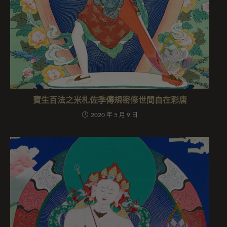
寶生百法之米札佐季傳規密修世間自在彩唐
2020 年 5 月 9 日