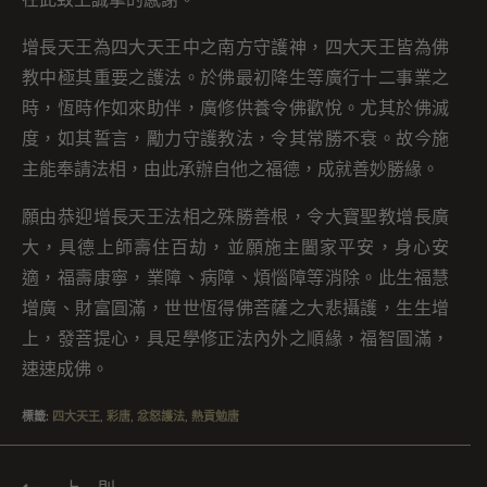
在此致上誠摯的感謝。
增長天王為四大天王中之南方守護神，四大天王皆為佛
教中極其重要之護法。於佛最初降生等廣行十二事業之
時，恆時作如來助伴，廣修供養令佛歡悅。尤其於佛滅
度，如其誓言，勵力守護教法，令其常勝不衰。故今施
主能奉請法相，由此承辦自他之福德，成就善妙勝緣。
願由恭迎增長天王法相之殊勝善根，令大寶聖教增長廣
大，具德上師壽住百劫，並願施主闔家平安，身心安
適，福壽康寧，業障、病障、煩惱障等消除。此生福慧
增廣、財富圓滿，世世恆得佛菩薩之大悲攝護，生生增
上，發菩提心，具足學修正法內外之順緣，福智圓滿，
速速成佛。
標籤
:
四大天王
,
彩唐
,
忿怒護法
,
熱貢勉唐