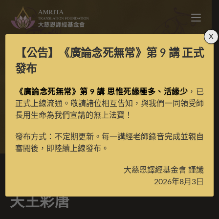
X
【公告】
《廣論念死無常》第 9 講
正式
寶生百法之四大天王之
發布
《廣論念死無常》第 9 講 思惟死緣極多、活緣少
增長天王彩唐
，已
正式上線流通。敬請諸位相互告知，與我們一同領受師
長用生命為我們宣講的無上法寶！
>
典藏館
>
寶生百法唐卡
發布方式：不定期更新。每一講經老師錄音完成並親自
審閱後，即陸續上線發布。
大慈恩譯經基金會 謹識
寶生百法之四大天王之增長
2026年8月3日
天王彩唐