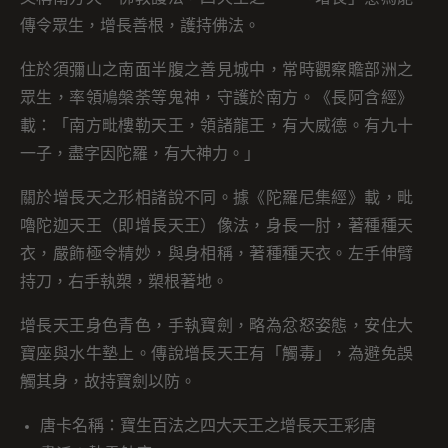
傳令眾生，增長善根，護持佛法。
住於須彌山之南面半腹之善見城中，常時觀察贍部洲之
眾生，率領鳩槃荼等鬼神，守護於南方。《長阿含經》
載：「南方毗樓勒天王，領諸龍王，有大威德。有九十
一子，盡字因陀羅，有大神力。」
關於增長天之形相諸說不同。據《陀羅尼集經》載，毗
嚕陀迦天王（即增長天王）像法，身長一肘，著種種天
衣，嚴飾極令精妙，與身相稱，著種種天衣。左手伸臂
持刀，右手執槊，槊根著地。
增長天王身色青色，手執寶劍，略為忿怒姿態，安住大
寶座與水牛墊上。傳說增長天王有「觸毒」，為避免誤
觸其身，故持寶劍以防。
唐卡名稱：寶生百法之四大天王之增長天王彩唐