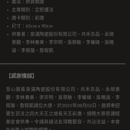
畫派：熱貢勉唐
主尊類別：忿怒護法
唐卡類別：彩唐
尺寸：65cm x 90cm
供養者：泉滿陶瓷股份有限公司、共禾京品、永琦
景觀、李林春美、李宗明、吳慈敏、李權峰、吳曉
涵、李佩璇、詹程凱
【感謝檀越】
至心隨喜泉滿陶瓷股份有限公司、共禾京品、永琦景
觀、李林春美、李宗明、吳慈敏、李權峰、吳曉涵、李
佩璇、詹程凱諸位大德，於2021年08月02日，施資奉迎
寶生百法之四大天王之增長天王彩唐，捐贈大慈恩譯經
基金會供奉。令諸具緣法友得瞻聖容，共沾法益，本會