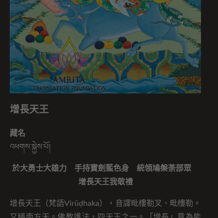
增長天王
藏名
འཕགས་སྐྱེས་པོ།
於大勇士大雄力 手持寶劍藍色身 統領鳩槃荼部眾
增長天王我敬禮
增長天王（梵語Virūḍhaka），音譯毗樓勒叉、毗樓勒。
又稱南方天。佛教護法，四天王之一。「增長」意為能