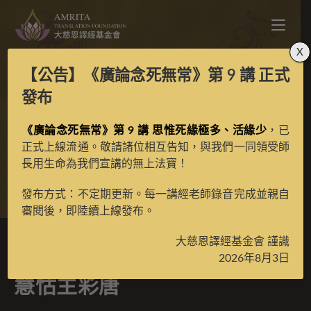
X
【公告】
《廣論念死無常》第 9 講
正式
寶生百法之龍樹傳規四
發布
《廣論念死無常》第 9 講 思惟死緣極多、活緣少
臂智慧怙主彩唐
，已
正式上線流通。敬請諸位相互告知，與我們一同領受師
長用生命為我們宣講的無上法寶！
>
典藏館
>
寶生百法唐卡
發布方式：不定期更新。每一講經老師錄音完成並親自
審閱後，即陸續上線發布。
大慈恩譯經基金會 謹識
寶生百法之龍樹傳規四臂智
2026年8月3日
慧怙主彩唐