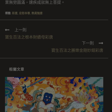
業無勞圓滿，速疾成就無上菩提。
標籤
:
彩唐
,
忿怒本尊
,
熱貢勉唐
上一則
寶生百法之根本財續母彩唐
下一則
寶生百法之勝樂金剛妙翅彩唐
相關文章