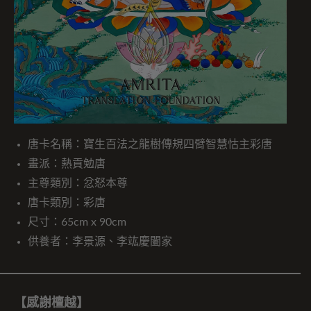
唐卡名稱：寶生百法之龍樹傳規四臂智慧怙主彩唐
畫派：熱貢勉唐
主尊類別：忿怒本尊
唐卡類別：彩唐
尺寸：65cm x 90cm
供養者：李景源、李竑慶闔家
【感謝檀越】