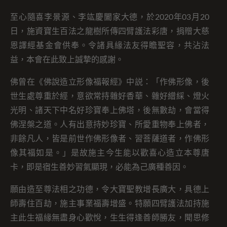
至心隨喜李景源、李竑慶闔家大德，於2020年03月20
日，施資寶生百法之龍樹所傳四臂護法彩唐，捐贈大慈
恩譯經基金會供奉。令諸具緣法友得瞻聖容，共沾法
益，本會在此致上誠摯的感謝。
佛曾在《佛說造立形像福報經》中説：「作佛形像，後
世生處尊重於經，意欲常持雜好香華、雜好繒綵、燈火
光明、諸天下中名好珍寶奉上佛塔，後無數劫，會當得
佛涅槃之道。人有出意持妙珍寶、所愛重物奉上佛者，
非餘凡人，皆是前世作佛形像者、習菩薩道者，作佛形
像其福如是。」是故施主今生能以歡喜心造立本尊唐
卡，即是宿生善妙習氣顯現，必能為己廣種善因。
願由造至尊法相之功德，令大寶聖教增長廣大，具德上
師壽住百劫，施主事業福壽增盛。特願四臂護法加持施
主此生福緣無盡身心歡悅，生生得逢善師勝友，聞思修