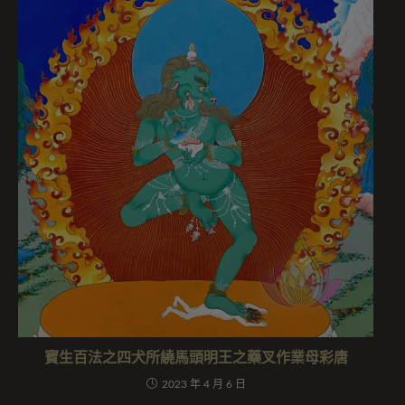
寶生百法之四犬所繞馬頭明王之藥叉作業母彩唐
2023 年 4 月 6 日