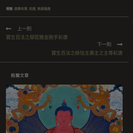
標籤
:
寂靜本尊
,
彩唐
,
熱貢勉唐
上一則
寶生百法之鄔匝雅金剛手彩唐
下一則
寶生百法之綠怙主壽主之主尊彩唐
相關文章