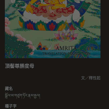
頂髻尊勝度母
文／釋性起
藏名
སྒྲོལ་མ་གཙུག་ཏོར་རྣམ་རྒྱལ།
種子字