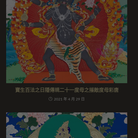
寶生百法之日隱傳規二十一度母之摧敵度母彩唐
2021 年 4 月 29 日