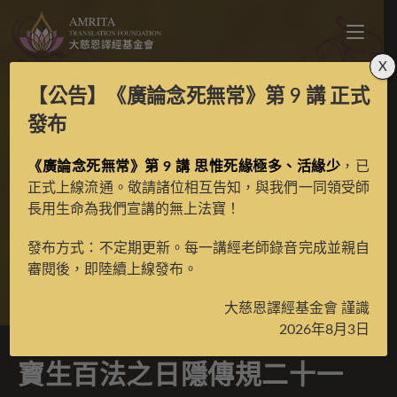
X
【公告】
《廣論念死無常》第 9 講
正式
寶生百法之日隱傳規二
發布
十一度母之頂髻尊勝度
《廣論念死無常》第 9 講 思惟死緣極多、活緣少
，已
正式上線流通。敬請諸位相互告知，與我們一同領受師
長用生命為我們宣講的無上法寶！
母彩唐
發布方式：不定期更新。每一講經老師錄音完成並親自
審閱後，即陸續上線發布。
>
典藏館
>
寶生百法唐卡
大慈恩譯經基金會 謹識
2026年8月3日
寶生百法之日隱傳規二十一