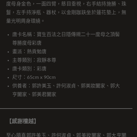
度母身金色，一面四臂，慈目垂視，右手結持施勝、珠
鬘，左手持淨瓶、器杖，以金剛跏趺坐於蓮花墊上，無
量光明周身環繞。
唐卡名稱：寶生百法之日隱傳規二十一度母之頂髻
尊勝度母彩唐
畫派：熱貢勉唐
主尊類別：寂靜本尊
唐卡類別：彩唐
尺寸：65cm x 90cm
供養者：郭許美玉、許何淑貞、郭美妝闔家、郭大
亨闔家、郭美君闔家
【感謝檀越】
至心隨喜郭許美玉、許何淑貞、郭美妝闔家、郭大亨闔