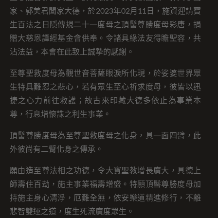
家、郭美君闔家大德，於2023年02月11日，施資迎請寶
生百法之日隱傳規二十一度母之頂髻尊勝度母彩唐，捐
贈大慈恩譯經基金會供奉。令諸具緣法友得瞻聖容，共
沾法益，本會在此致上誠摯的感謝。
至尊聖救度母為觀世音菩薩眼淚所化現，於娑婆世界眾
生特具難忍之悲心，若有眾生至心祈求度母，彼皆以迅
捷之心力前往救護；故古來印藏大德多依止為事業本
尊，行息增懷誅之利生事業。
頂髻尊勝度母為至尊聖救度母之化身，具一面四臂，此
外彼尚有二臂化身之傳承。
願由造至尊法相之功德，令大寶聖教增長廣大，具德上
師壽住百劫，施主事業福壽增盛。特願頂髻尊勝度母加
持施主身心清淨，厄難全無，依安樂道精進修行，不離
悲智雙運之道，度生死流廣度眾生。