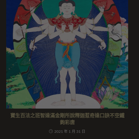
寶生百法之班智達滿金剛所說釋迦惹奇達口訣不空鐵
鉤彩唐
2021 年 1 月 31 日