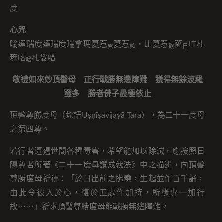
度
心咒
嗡達瑞度達瑞度瑞拿瑪夏惹
夏惹
・比夏惹
薩
哇札
欸
欸
欸
日
瑪喀
札娑哈
哈
敬禮如來妙頂髻母 正行戰勝無邊障難 獲得無餘波羅
蜜多 勝者佛子最極依止
頂髻尊勝度母（梵語Uṣṇīṣavijayā Tara），為二十一度母
之第四尊。
若行者遭遇世間各種毒害，希望能加以除滅，應按照日
隱尊者所著《二十一度母讚成就法》中之描述，向頂髻
尊勝度母祈禱：「於日出前之拂曉，生起並作百千誦，
由此令彼入於心，復於五處作加持，所緣專一加行
故⋯⋯」祈求頂髻尊勝度母能戰勝無邊障難。