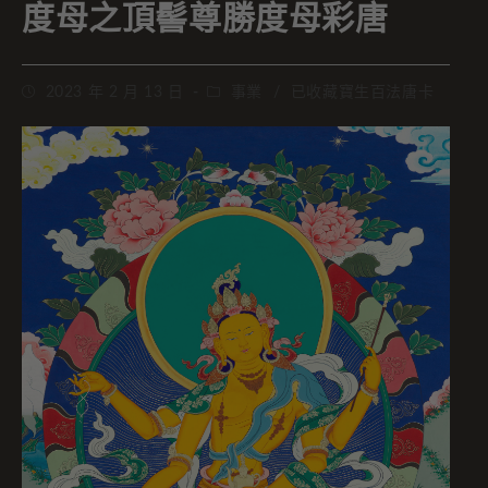
度母之頂髻尊勝度母彩唐
2023 年 2 月 13 日
事業
/
已收藏寶生百法唐卡