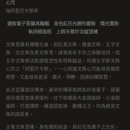
心咒
嗡阿惹巴乍那帝
遍智童子菩薩具輪輻 身色紅花光網作嚴飾 熾光寶劍
執持經函相 上師天尊於汝誠頂禮
文殊菩薩有種種化身，如紅黃文殊、孺童文殊、五字文
殊、白文殊及黑文殊等。諸尊各有不共之殊勝加持，而
五字文殊修法對證悟空性有特殊饒益。所謂五字即文殊
心咒之「阿惹巴乍那」。一心持誦文殊心咒能增長聞思
修慧，又能增長甚深、廣大、明瞭、迅速四種智慧。
此法從薩迦派傳來，最早的傳承祖師為妙音童子，接著
是印度班智達澤達利，往下依續是大金剛座師、小金剛
座師、巴里譯師、薩迦班智達、勝幢法王，均為親見文
殊的成就者。
主尊文殊菩薩，身色猶如純金，具紅花色童子之光彩，