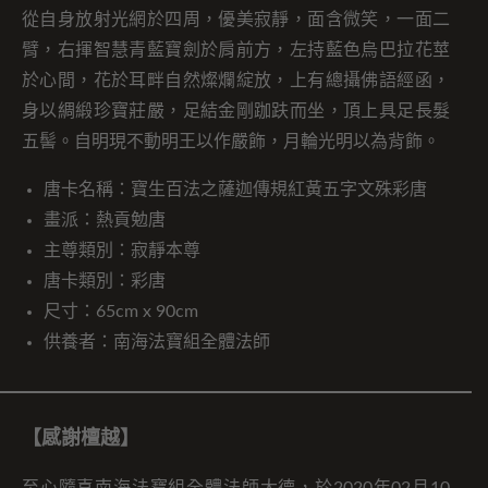
從自身放射光網於四周，優美寂靜，面含微笑，一面二
臂，右揮智慧青藍寶劍於肩前方，左持藍色烏巴拉花莖
於心間，花於耳畔自然燦爛綻放，上有總攝佛語經函，
身以綢緞珍寶莊嚴，足結金剛跏趺而坐，頂上具足長髮
五髻。自明現不動明王以作嚴飾，月輪光明以為背飾。
唐卡名稱：寶生百法之薩迦傳規紅黃五字文殊彩唐
畫派：熱貢勉唐
主尊類別：寂靜本尊
唐卡類別：彩唐
尺寸：65cm x 90cm
供養者：南海法寶組全體法師
【感謝檀越】
至心隨喜南海法寶組全體法師大德，於2020年02月10