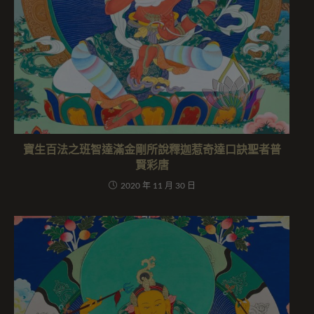
寶生百法之班智達滿金剛所說釋迦惹奇達口訣聖者普
賢彩唐
2020 年 11 月 30 日