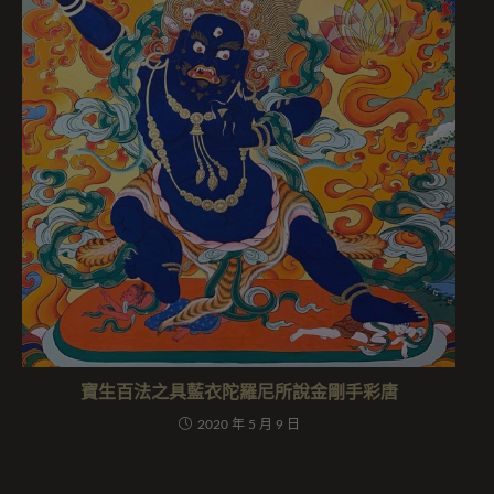
寶生百法之具藍衣陀羅尼所說金剛手彩唐
2020 年 5 月 9 日