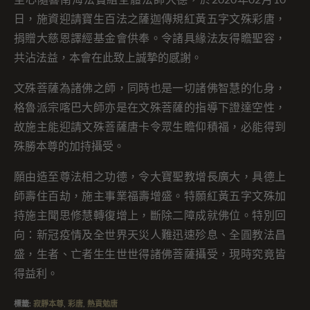
日，施資迎請寶生百法之薩迦傳規紅黃五字文殊彩唐，
捐贈大慈恩譯經基金會供奉。令諸具緣法友得瞻聖容，
共沾法益，本會在此致上誠摯的感謝。
文殊菩薩為諸佛之師，同時也是一切諸佛智慧的化身，
格魯派宗喀巴大師亦是在文殊菩薩的指導下證達空性，
故施主能迎請文殊菩薩唐卡令眾生瞻仰積福，必能得到
殊勝本尊的加持攝受。
願由造至尊法相之功德，令大寶聖教增長廣大，具德上
師壽住百劫，施主事業福壽增盛。特願紅黃五字文殊加
持施主聞思修慧轉復增上，斷除二障成就佛位。特別回
向：新冠疫情及全世界天災人難迅速殄息、全圓教法昌
盛，生者、亡者生生世世得諸佛菩薩攝受，現時究竟皆
得益利。
標籤
:
寂靜本尊
,
彩唐
,
熱貢勉唐