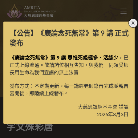
X
【公告】
《廣論念死無常》第 9 講
正式
寶生百法之薩迦傳規紅
發布
《廣論念死無常》第 9 講 思惟死緣極多、活緣少
黃五字文殊彩唐
，已
正式上線流通。敬請諸位相互告知，與我們一同領受師
長用生命為我們宣講的無上法寶！
>
典藏館
>
寶生百法唐卡
發布方式：不定期更新。每一講經老師錄音完成並親自
審閱後，即陸續上線發布。
大慈恩譯經基金會 謹識
寶生百法之薩迦傳規紅黃五
2026年8月3日
字文殊彩唐