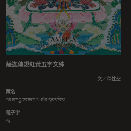
薩迦傳規紅黃五字文殊
文／釋性聖
藏名
འཇམ་དབྱངས་ཨ་ར་པ་ཙ་ན་དམར་སེར།
種子字
帝