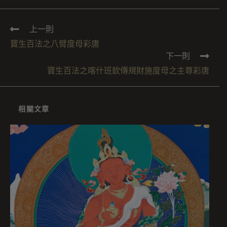
上一則
寶生百法之八臂度母彩唐
下一則
寶生百法之喀什班欽傳規財施度母之主尊彩唐
相關文章