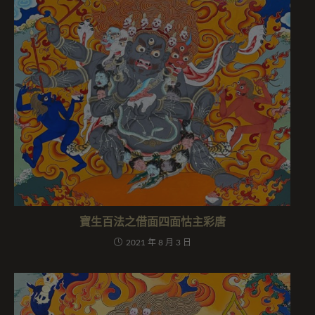
寶生百法之借面四面怙主彩唐
2021 年 8 月 3 日