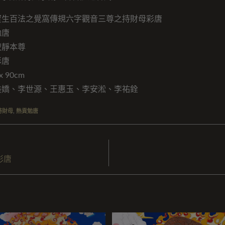
寶生百法之覺窩傳規六字觀音三尊之持財母彩唐
勉唐
寂靜本尊
彩唐
 90cm
美嬌、李世源、王惠玉、李安淞、李祐銓
持財母
,
熱貢勉唐
彩唐