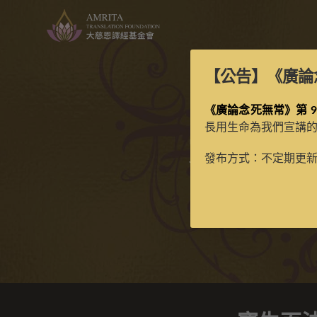
【公告】
《廣論
《廣論念死無常》第 9
長用生命為我們宣講
寶生百法
發布方式：不定期更