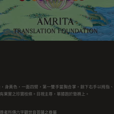
母，身黃色，一面四臂，第一雙手當胸合掌，餘下右手以拇指、
有果實之珍寶枝條。目視主尊，單膝跑於墊褥上。
尊者所傳六字觀世音菩薩之眷屬