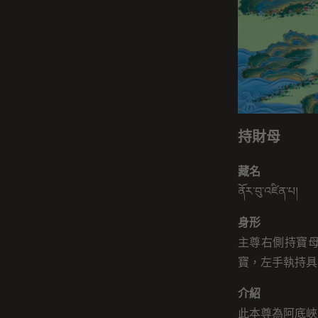
持財母
藏名
ནོར་བུ་འཛིན་པ།
身形
主尊右側持寶
寶，左手執持具
介紹
此本尊為阿底峽