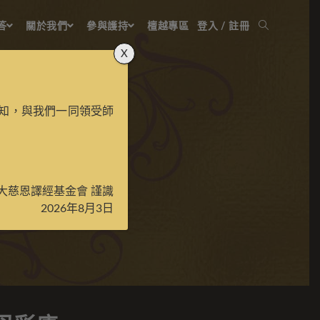
答
關於我們
參與護持
檀越專區
登入 / 註冊
X
知，與我們一同領受師
持財母彩唐
大慈恩譯經基金會 謹識
2026年8月3日