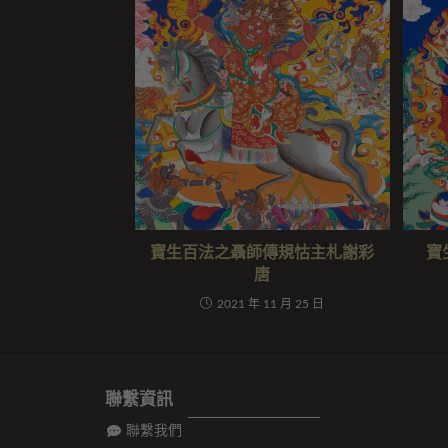
寶生百法之聶師傳規怙主札謝彩
寶
唐
2021 年 11 月 25 日
聯繫資訊
聯繫我們