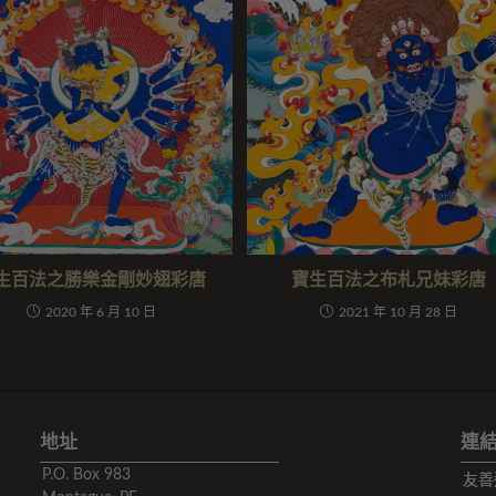
生百法之勝樂金剛妙翅彩唐
寶生百法之布札兄妹彩唐
2020 年 6 月 10 日
2021 年 10 月 28 日
地址
連
P.O. Box 983
友善