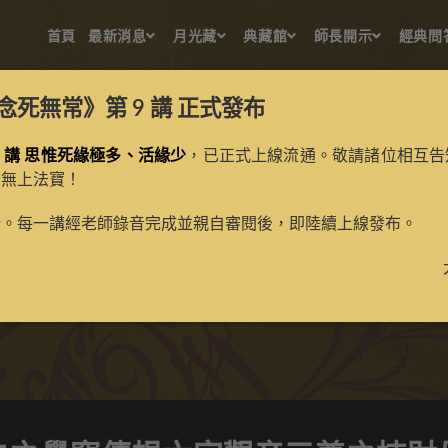
首頁
最新消息
月光藏
典藏館
師長開示
經典問
念死無常》第 9 講
正式發布
 講 思惟死緣極多、活緣少
，已正式上線流通。敬請諸位相互告
的無上法寶！
之覺窩傳規六字觀音三尊之
新。每一講經老師錄音完成並親自審閱後，即陸續上線發布。
>
典藏館
>
寶生百法唐卡