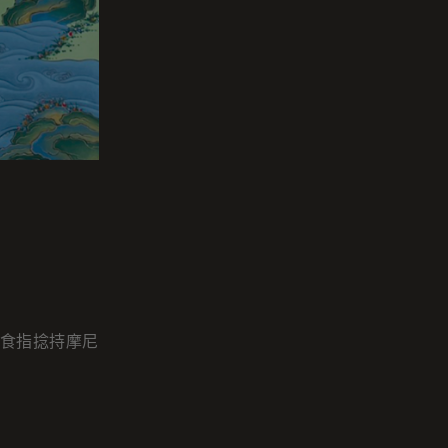
食指捻持摩尼