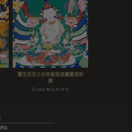
寶生百法之白色般若波羅蜜母彩
唐
2021 年 11 月 19 日
結
連結