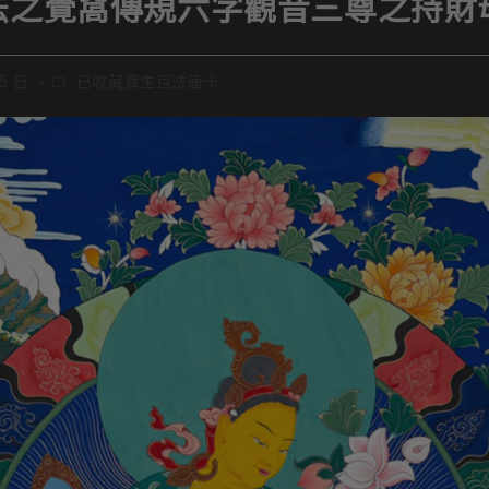
法之覺窩傳規六字觀音三尊之持財
 5 日
已收藏寶生百法唐卡