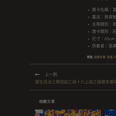
唐卡名稱：
畫派：熱貢
主尊類別：
唐卡類別：
尺寸：65cm x
供養者：張
標籤
:
寂靜本尊
,
彩唐
,
上一則
寶生百法之釋迦能仁與十六上座之達磨多羅
相關文章