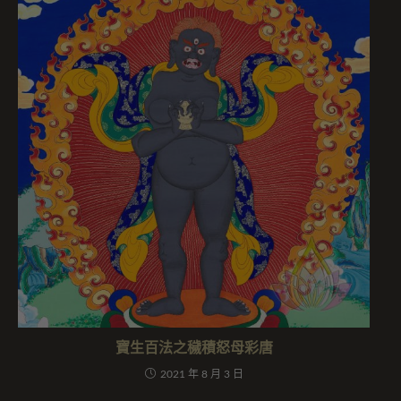
寶生百法之穢積怒母彩唐
2021 年 8 月 3 日