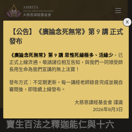
X
【公告】
《廣論念死無常》第 9 講
正式
寶生百法之釋迦能仁與
發布
十六上座之賓頭盧跋羅
《廣論念死無常》第 9 講 思惟死緣極多、活緣少
，已
正式上線流通。敬請諸位相互告知，與我們一同領受師
長用生命為我們宣講的無上法寶！
墮舍尊者彩唐
發布方式：不定期更新。每一講經老師錄音完成並親自
審閱後，即陸續上線發布。
>
典藏館
>
寶生百法唐卡
大慈恩譯經基金會 謹識
2026年8月3日
寶生百法之釋迦能仁與十六