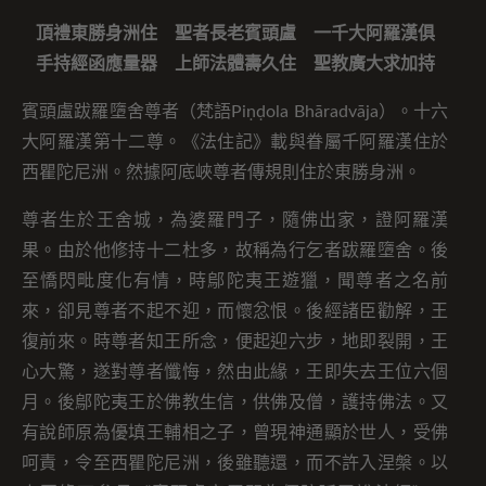
頂禮東勝身洲住 聖者長老賓頭盧 一千大阿羅漢俱
手持經函應量器 上師法體壽久住 聖教廣大求加持
賓頭盧跋羅墮舍尊者（梵語Piṇḍola Bhāradvāja）。十六
大阿羅漢第十二尊。《法住記》載與眷屬千阿羅漢住於
西瞿陀尼洲。然據阿底峽尊者傳規則住於東勝身洲。
尊者生於王舍城，為婆羅門子，隨佛出家，證阿羅漢
果。由於他修持十二杜多，故稱為行乞者跋羅墮舍。後
至憍閃毗度化有情，時鄔陀夷王遊獵，聞尊者之名前
來，卻見尊者不起不迎，而懷忿恨。後經諸臣勸解，王
復前來。時尊者知王所念，便起迎六步，地即裂開，王
心大驚，遂對尊者懺悔，然由此緣，王即失去王位六個
月。後鄔陀夷王於佛教生信，供佛及僧，護持佛法。又
有說師原為優填王輔相之子，曾現神通顯於世人，受佛
呵責，令至西瞿陀尼洲，後雖聽還，而不許入涅槃。以