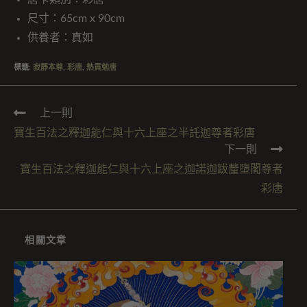
尺寸：65cm x 90cm
供養者：真如
標籤
:
寂靜本尊
,
彩唐
,
熱貢勉唐
上一則
寶生百法之釋迦能仁與十六上座之半託迦尊者彩唐
下一則
寶生百法之釋迦能仁與十六上座之迦諾迦跋釐墮闍尊者
彩唐
相關文章