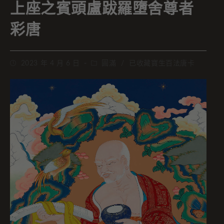
上座之賓頭盧跋羅墮舍尊者
彩唐
2023 年 4 月 6 日
圓滿
/
已收藏寶生百法唐卡