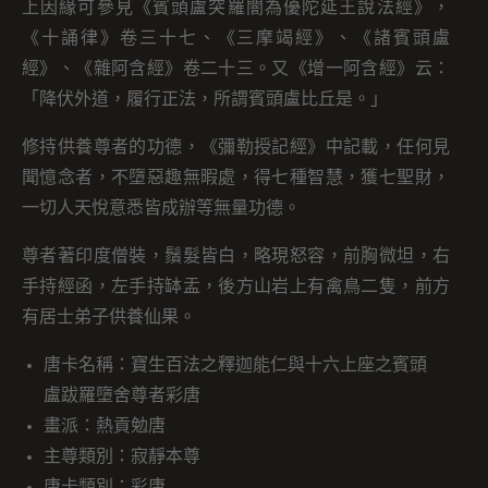
上因緣可參見《賓頭盧突羅闇為優陀延王說法經》，
《十誦律》卷三十七、《三摩竭經》、《諸賓頭盧
經》、《雜阿含經》卷二十三。又《增一阿含經》云：
「降伏外道，履行正法，所謂賓頭盧比丘是。」
修持供養尊者的功德，《彌勒授記經》中記載，任何見
聞憶念者，不墮惡趣無暇處，得七種智慧，獲七聖財，
一切人天悅意悉皆成辦等無量功德。
尊者著印度僧裝，鬚髮皆白，略現怒容，前胸微坦，右
手持經函，左手持缽盂，後方山岩上有禽鳥二隻，前方
有居士弟子供養仙果。
唐卡名稱：寶生百法之釋迦能仁與十六上座之賓頭
盧跋羅墮舍尊者彩唐
畫派：熱貢勉唐
主尊類別：寂靜本尊
唐卡類別：彩唐