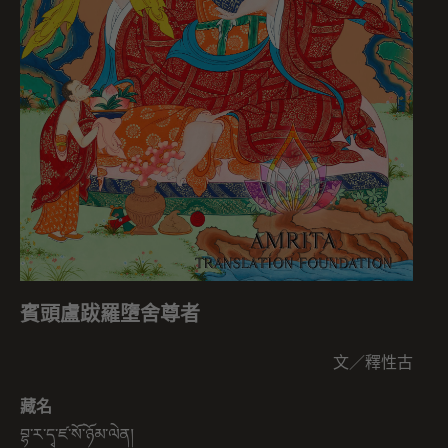
賓頭盧跋羅墮舍尊者
文／釋性古
藏名
བྷ་ར་དྭ་ཛ་སོ་ཉོམ་ལེན།