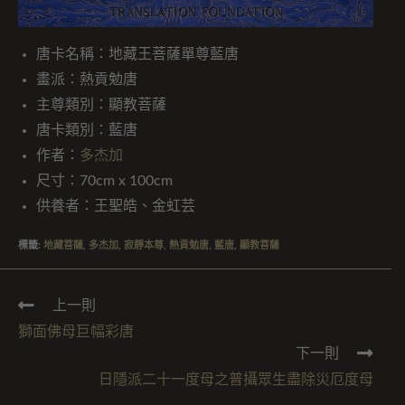
唐卡名稱：地藏王菩薩單尊藍唐
畫派：熱貢勉唐
主尊類別：顯教菩薩
唐卡類別：藍唐
作者：
多杰加
尺寸：70cm x 100cm
供養者：王聖皓、金虹芸
標籤
:
地藏菩薩
,
多杰加
,
寂靜本尊
,
熱貢勉唐
,
藍唐
,
顯教菩薩
上一則
獅面佛母巨幅彩唐
下一則
日隱派二十一度母之普攝眾生盡除災厄度母