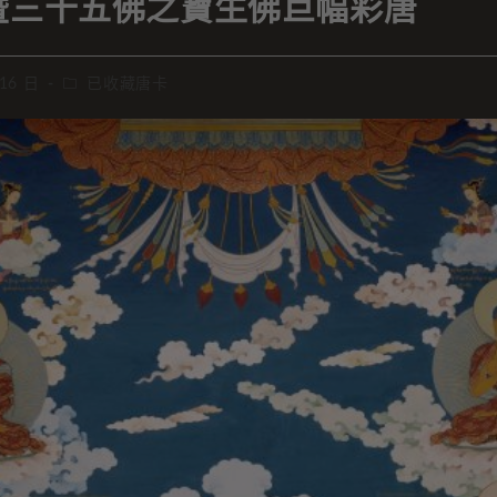
暨三十五佛之寶生佛巨幅彩唐
 16 日
已收藏唐卡