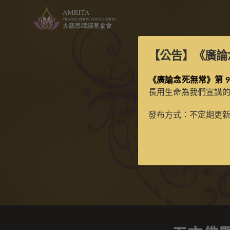
【公告】
《廣論
《廣論念死無常》第 9
長用生命為我們宣講
五方
發布方式：不定期更