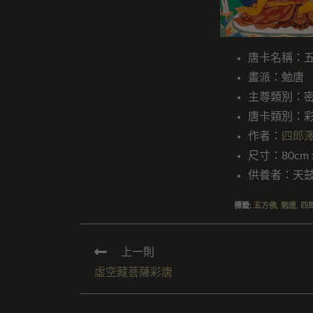
唐卡名稱：
畫派：勉唐
主尊類別：
唐卡類別：
作者：
四郎
尺寸：80cm x
供養者：天
標籤
:
五方佛
,
勉唐
,
四
上一則
虛空藏菩薩彩唐