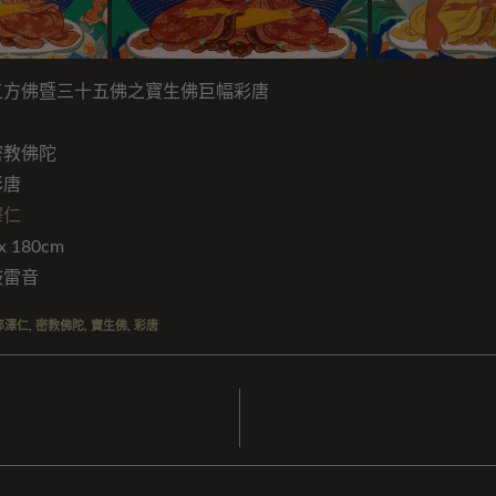
五方佛暨三十五佛之寶生佛巨幅彩唐
密教佛陀
彩唐
澤仁
 180cm
鼓雷音
郎澤仁
,
密教佛陀
,
寶生佛
,
彩唐