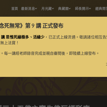
首頁
最新消息
月光藏
典藏館
師長開示
經典問
念死無常》第 9 講
正式發布
 講 思惟死緣極多、活緣少
，已正式上線流通。敬請諸位相互告
的無上法寶！
佛暨三十五佛之寶生佛巨幅
新。每一講經老師錄音完成並親自審閱後，即陸續上線發布。
>
典藏館
>
典藏唐卡