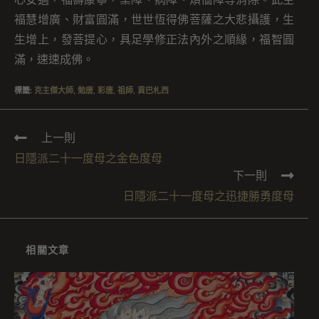
福慧增廣、財富圓滿，世世恆得佛菩薩之大悲攝護，生
生增上，發菩提心，具足學修正法內外之順緣，福智圓
滿，速速成佛。
標籤
:
克主傑大師
,
勉唐
,
彩唐
,
祖師
,
貢巴札西
上一則
日隱派二十一度母之金色度母
下一則
日隱派二十一度母之迅捷勝勇度母
相關文章