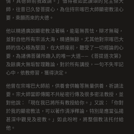
情，具德師前我啟請。」值得被如此讚頌的克主傑大
師，往昔已久發菩提心，為住持宗喀巴大師顯密教法心
要，乘願而來的大德。
他以精通廣說顯密教法著稱，能毫無畏怯，辯才無礙，
並對自他所有宗派大海，精通無餘。尤其他對宗喀巴大
師的信心極為堅固，在大師座前，聽受了一切經論的心
要，為諸佛菩薩所趣入的唯一大道——《菩提道次第》
及餘廣大無垢智理難論，對於所有講授，一句不失牢記
心中，依教修習，獲得決定。
他曾在宗喀巴大師前，供養會供輪等無量供養，祈請法
要。宗大師當即傳賜不共秘密行傳及很多密法教授，並
對他說：「現在我已將所有教授給你。」又說：「你對
於我的顯密教法，可以著作清淨釋論，特別是應當弘揚
甚深中觀見及密教。」如此吩咐，將整個教法托付給
他。