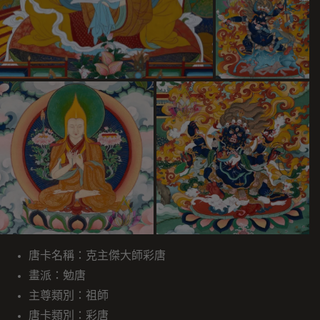
唐卡名稱：克主傑大師彩唐
畫派：勉唐
主尊類別：祖師
唐卡類別：彩唐