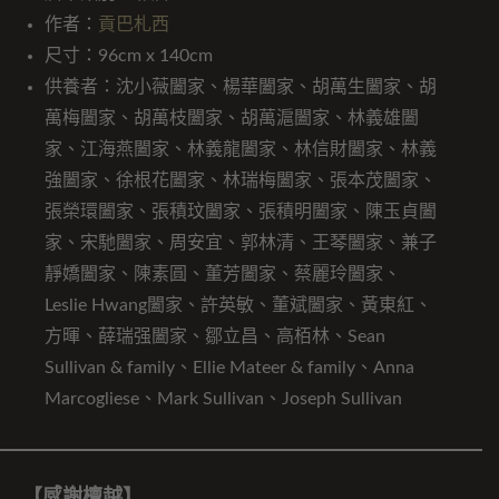
作者：
貢巴札西
尺寸：96cm x 140cm
供養者：沈小薇闔家、楊華闔家、胡萬生闔家、胡
萬梅闔家、胡萬枝闔家、胡萬滬闔家、林義雄闔
家、江海燕闔家、林義龍闔家、林信財闔家、林義
強闔家、徐根花闔家、林瑞梅闔家、張本茂闔家、
張榮環闔家、張積玟闔家、張積明闔家、陳玉貞闔
家、宋馳闔家、周安宜、郭林清、王琴闔家、兼子
靜嬌闔家、陳素圓、董芳闔家、蔡麗玲闔家、
Leslie Hwang闔家、許英敏、董斌闔家、黃東紅、
方暉、薛瑞强闔家、鄒立昌、高栢林、Sean
Sullivan & family、Ellie Mateer & family、Anna
Marcogliese、Mark Sullivan、Joseph Sullivan
【感謝檀越】