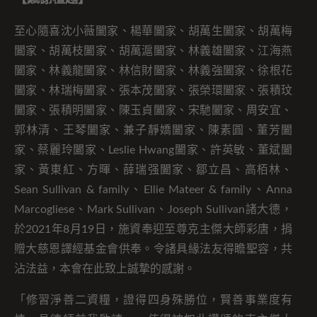
至心隨喜沈小薇闔家、楊華闔家、胡萬生闔家、胡萬梅
闔家、胡萬枝闔家、胡萬滬闔家、林義雄闔家、江海燕
闔家、林義龍闔家、林信財闔家、林義強闔家、徐根花
闔家、林瑞梅闔家、張本茂闔家、張榮環闔家、張積玟
闔家、張積明闔家、陳玉貞闔家、宋馳闔家、周安宜、
郭林清、王琴闔家、兼子靜嬌闔家、陳素圓、董芳闔
家、蔡麗玲闔家、Leslie Hwang闔家、許英敏、董斌闔
家、黃東紅、方暉、薛瑞强闔家、鄒立昌、高栢林、
Sean Sullivan & family、Ellie Mateer & family、Anna
Marcogliese、Mark Sullivan、Joseph Sullivan諸大德，
於2021年8月19日，施資奉迎至尊克主傑大師彩唐，捐
贈大慈恩譯經基金會供奉。令諸具緣法友得瞻聖容，共
沾法益，本會在此致上誠摯的感謝。
「修習淨善二資糧，證得四身殊勝位，賢善事業度有