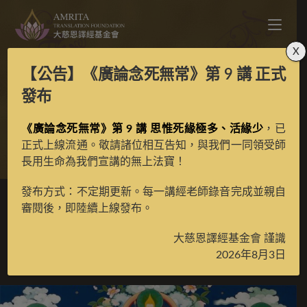
X
【公告】
《廣論念死無常》第 9 講
正式
克主傑大師彩唐
發布
《廣論念死無常》第 9 講 思惟死緣極多、活緣少
，已
>
典藏館
>
典藏唐卡
正式上線流通。敬請諸位相互告知，與我們一同領受師
長用生命為我們宣講的無上法寶！
發布方式：不定期更新。每一講經老師錄音完成並親自
審閱後，即陸續上線發布。
克主傑大師彩唐
大慈恩譯經基金會 謹識
2026年8月3日
2021 年 10 月 6 日
已收藏唐卡