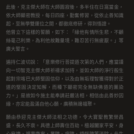
此後，克主傑大師在大師圓寂後，多半住在日窩當金，
依大師顯密教授，每日四座，勤奮修習，從依止善知識
起，至無學雙運位之間，都徹底修研，得到悟證。
他曾立下這樣的誓願，如下：「緣他有情所生悲，不顧
絲毫己利樂，為利他故難量境，難忍苦行無疲厭。」等
廣大誓言。
遍持仁波切說：「意樂修行菩提道次第的人們，應當謹
向一切智克主傑大師祈禱求加持，並如大師的淨行般生
起對宗喀巴大師堅固信仰，以及由無垢理智獲得對於正
道的堅固決定知解，而種下顯密完全無缺佛道的薰染
力。」是故如今施主能奉請莊嚴法相，相信由此善妙因
緣，亦定能盈滿自他心願，廣積無邊福聚。
願由恭迎克主傑大師法相之功德，令大寶聖教繁榮昌
盛，長久不衰。具德上師壽住百劫。檀越闔家平安，身
心安適，福壽康寧，業障、病障、煩惱障等消除。此生