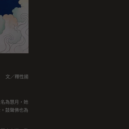
文／釋性揚
主名為慧月，她
母。鼓聲佛也為