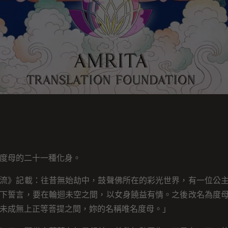
度母的二十一種化身。
流》記載：往昔無始劫中，鼓聲佛所在的彩光世界，有一位公
下誓言，要在輪迴未空之間，以女身饒益有情。之後改名為度
未成無上正等菩提之間，妳的名稱唯名度母。」