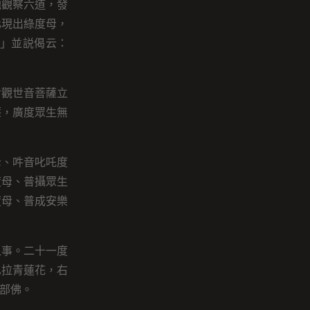
他觀察六道，發
化現出綠度母，
」並説偈云：
對觀世音菩薩立
薩，廣度眾生無
母、吽音叱吒度
度母、普攝眾生
度母、普成安樂
之事。二十一度
巴拉青蓮花，右
部佛。