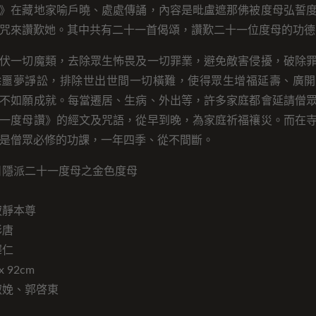
》在藏地家喻戶曉、處處傳誦，內容是毗盧遮那佛被度母弘誓
咒來讚歎她。其中共有二十一首偈頌，讚歎二十一位度母的功德
伏一切魔類，去除眾生怖畏及一切罪業，避免敵害侵擾，破除
除噩夢諍訟，排除世出世間一切橫難，使得眾生增福延壽、廣開
不如願成就。每當遷居、生病、外出等，許多家庭都會延請僧
一度母讚》的經文及咒語，從早到晚，為家庭祈福禳災。而在
是僧眾必修的功課，一年四季、從不間斷。
日隱派二十一度母之金色度母
寂靜本尊
彩唐
澤仁
 92cm
淑娩、郭啓東