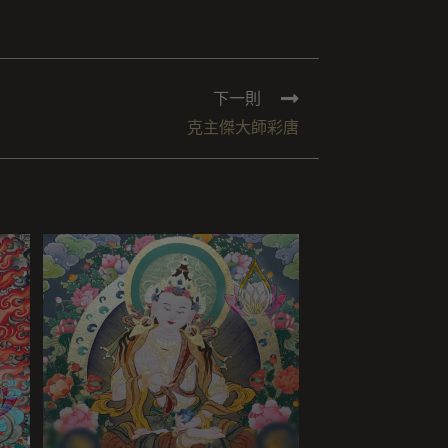
下一則
克主傑大師彩唐