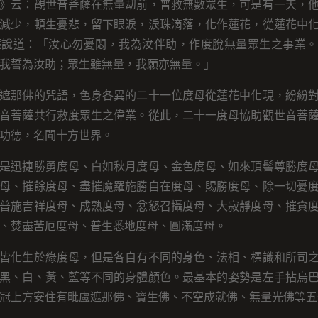
》云：觀世音菩薩在無量刧前，普救無數眾生，可是有一天，
減少，頓生憂悲，留下眼淚，淚珠滴落，化作蓮花，從蓮花中
薩說道：「汝心勿憂悶，我為汝伴助，作度脫無量眾生之事業。
我誓為汝助；眾生雖無量，我願亦無量。」
遮那佛的咒語，色身各異的二十一位度母從蓮花中化現，紛紛
音菩薩共行救度眾生之偉業。從此，二十一度母協助觀世音菩
功德，名聞十方世界。
是迅捷勝勇度母、白如秋月度母、金色度母、如來頂髻尊勝度
母、摧餘度母、盡摧魔羅施勝自在度母、賜勝度母、除一切憂
普施吉祥度母、成熟度母、忿怒召攝度母、大寂靜度母、摧貪
、焚盡苦厄度母、普生悉地度母、圓滿度母。
皆化生於綠度母，但是各自有不同的身色、法相、標識和所司
黑、白、黃、藍等不同的身體顏色。最基本的姿勢是左手拈烏
冠上方安住有毗盧遮那佛、寶生佛、不空成就佛、無量光佛等五