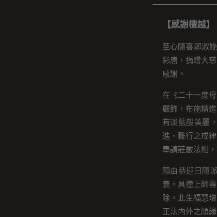
【感謝檀越】
至心隨喜郭淑娩
彩唐，捐贈大慈
感謝。
在《二十一度母
嚴飾，布施精進
有淡藍般美麗
進、難行之戒律
奉請莊嚴法相，
願由恭迎日隱
衰。具德上師壽
除。此生福慧增
正法內外之順緣