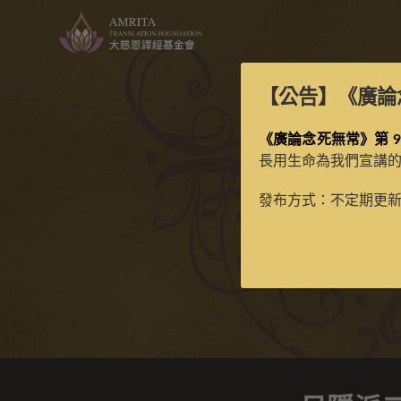
【公告】
《廣論
《廣論念死無常》第 9
長用生命為我們宣講
發布方式：不定期更