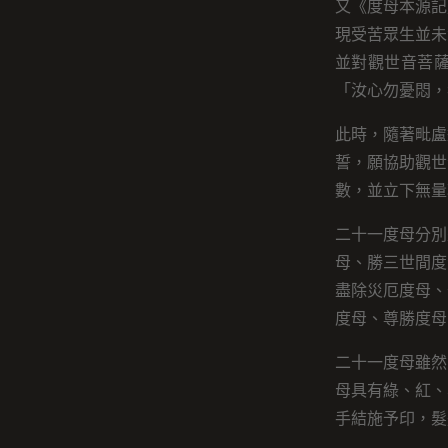
又《度母本源記
現受苦眾生並未
並對觀世音菩
「汝心勿憂悶，
此時，隨著毗盧
誓，願協助觀世
數，並立下無量
二十一度母分別
母、勝三世間度
盡除災厄度母、
度母、尊勝度母
二十一度母雖然
母具有綠、紅、
手結施予印，髮