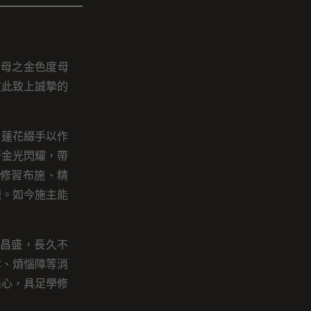
度母之金色度母
在此致上誠摯的
，蓮花綴手以作
著金光閃耀，帶
修習布施、精
德。如今施主能
昌盛，長久不
障、煩惱障等消
提心，具足學修