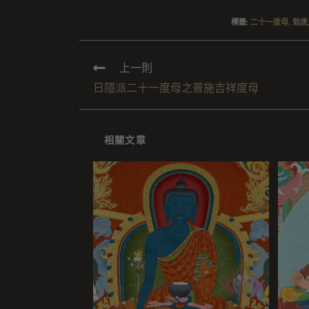
標籤
:
二十一度母
,
勉唐
上一則
日隱派二十一度母之普施吉祥度母
相關文章