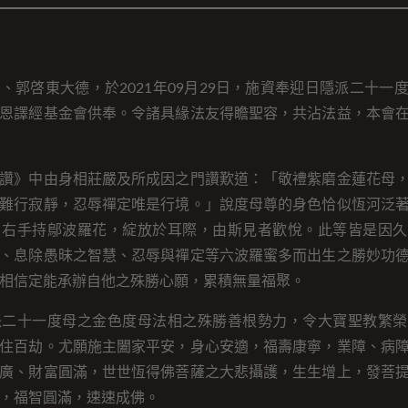
、郭啓東大德，於2021年09月29日，施資奉迎日隱派二十一
恩譯經基金會供奉。令諸具緣法友得瞻聖容，共沾法益，本會
讚》中由身相莊嚴及所成因之門讚歎道：「敬禮紫磨金蓮花母
難行寂靜，忍辱禪定唯是行境。」說度母尊的身色恰似恆河泛
，右手持鄔波羅花，綻放於耳際，由斯見者歡悅。此等皆是因久
、息除愚昧之智慧、忍辱與禪定等六波羅蜜多而出生之勝妙功
相信定能承辦自他之殊勝心願，累積無量福聚。
派二十一度母之金色度母法相之殊勝善根勢力，令大寶聖教繁榮
住百劫。尤願施主闔家平安，身心安適，福壽康寧，業障、病
廣、財富圓滿，世世恆得佛菩薩之大悲攝護，生生增上，發菩
，福智圓滿，速速成佛。