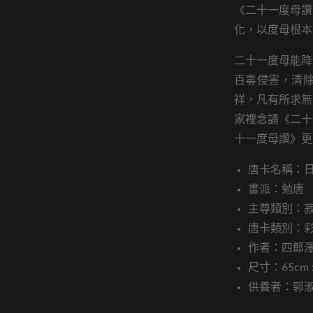
《二十一度母讚
化，以度母根本
二十一度母能降
百毒侵害，清
祥，凡有所求無
家裡念誦《二十
十一度母讚》更
唐卡名稱：
畫派：勉唐
主尊類別：
唐卡類別：
作者：四郎
尺寸：65cm x
供養者：郭