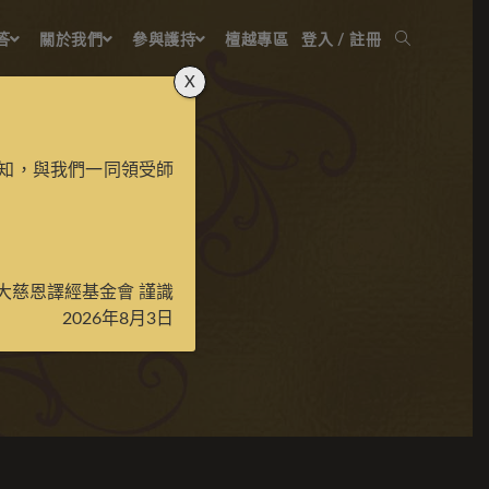
答
關於我們
參與護持
檀越專區
登入 / 註冊
X
知，與我們一同領受師
母
大慈恩譯經基金會 謹識
2026年8月3日