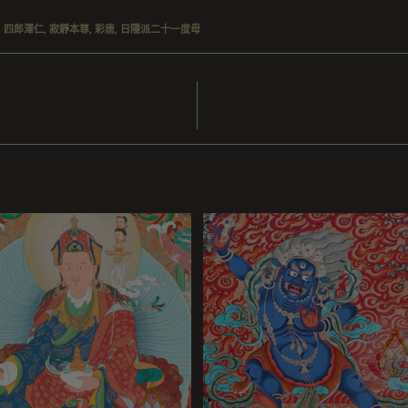
,
四郎澤仁
,
寂靜本尊
,
彩唐
,
日隱派二十一度母