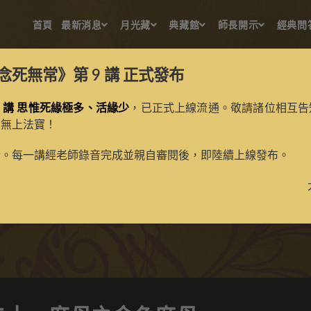
首頁
最新消息
月光藏
典藏館
師長開示
經典問
念死無常》第 9 講
正式發布
 講 思惟死緣極多、活緣少
，已正式上線流通。敬請諸位相互告
的無上法寶！
日隱派二十一度母之金色度
新。每一講經老師錄音完成並親自審閱後，即陸續上線發布。
>
典藏館
>
典藏唐卡