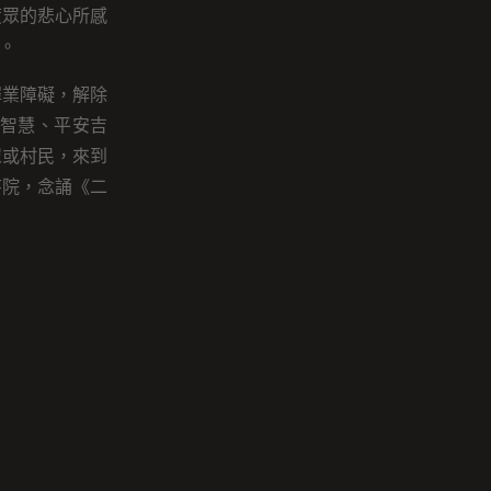
度眾的悲心所感
。
罪業障礙，解除
智慧、平安吉
眾或村民，來到
寺院，念誦《二