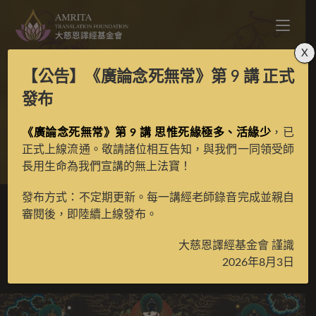
X
【公告】
《廣論念死無常》第 9 講
正式
普巴金剛黑金彩唐
發布
《廣論念死無常》第 9 講 思惟死緣極多、活緣少
，已
>
典藏館
>
典藏唐卡
正式上線流通。敬請諸位相互告知，與我們一同領受師
長用生命為我們宣講的無上法寶！
發布方式：不定期更新。每一講經老師錄音完成並親自
審閱後，即陸續上線發布。
普巴金剛黑金彩唐
大慈恩譯經基金會 謹識
2026年8月3日
2021 年 3 月 19 日
已收藏唐卡
/
鎮館唐卡收藏