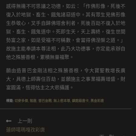
感得無邊不可思議之功德，如云：「作佛形像，死後不
復入於地獄、畜生、餓鬼諸惡道中。其有眾生見佛形像
生恭敬心，叉手自歸佛塔舍利者，死後百劫不復入於地
獄、畜生、餓鬼道中。死即生天，天上壽終，復生世間
勢富之家，如是受福不可稱數，會當得佛涅槃之道。」
故施主能奉請本尊法相，此乃大功德事，亦定能承辦自
他之殊勝善根，累積無量福聚。
願由造普巴金剛法相之殊勝善根，令大寶聖教增長廣
大，具德上師壽住百劫，並願施主之事業福壽增盛，財
富圓滿，恆得怙主之大悲攝護。
標籤
:
切麥多傑
,
勉唐
,
普巴金剛
,
無上密本尊
,
鎮館級唐卡
,
黑金彩唐
上一則
蓮師噶瑪嘎孜彩唐