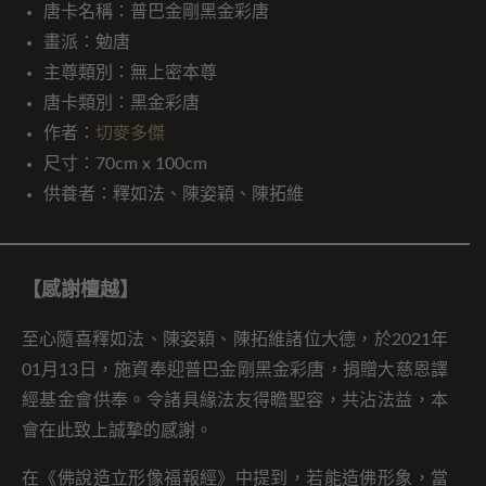
唐卡名稱：普巴金剛黑金彩唐
畫派：勉唐
主尊類別：無上密本尊
唐卡類別：黑金彩唐
作者：
切麥多傑
尺寸：70cm x 100cm
供養者：釋如法、陳姿穎、陳拓維
【感謝檀越】
至心隨喜釋如法、陳姿穎、陳拓維諸位大德，於2021年
01月13日，施資奉迎普巴金剛黑金彩唐，捐贈大慈恩譯
經基金會供奉。令諸具緣法友得瞻聖容，共沾法益，本
會在此致上誠摯的感謝。
在《佛說造立形像福報經》中提到，若能造佛形象，當