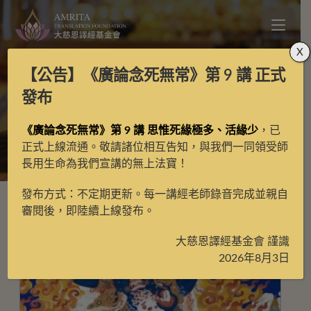
X
【公告】
《廣論念死無常》第 9 講
正式
鎮館級唐卡
發布
《廣論念死無常》第 9 講 思惟死緣極多、活緣少
，已
>
鎮館級唐卡
>
第4頁
正式上線流通。敬請諸位相互告知，與我們一同領受師
長用生命為我們宣講的無上法寶！
發布方式：不定期更新。每一講經老師錄音完成並親自
審閱後，即陸續上線發布。
大慈恩譯經基金會 謹識
2026年8月3日