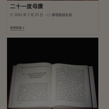
二十一度母讚
2025 年 7 月 25 日
譯場檀越名錄
檢視頁面