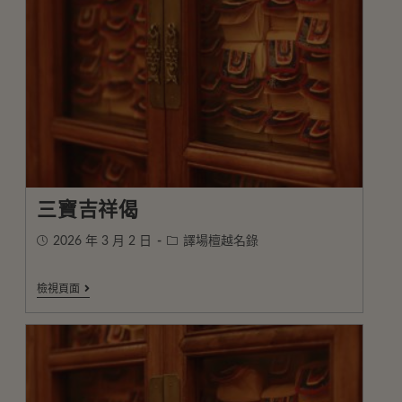
三寶吉祥偈
2026 年 3 月 2 日
譯場檀越名錄
檢視頁面