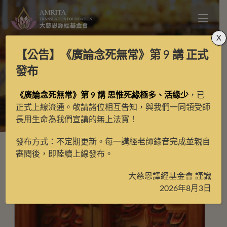
X
【公告】
《廣論念死無常》第 9 講
正式
釋迦牟尼佛
發布
《廣論念死無常》第 9 講 思惟死緣極多、活緣少
，已
>
釋迦牟尼佛
正式上線流通。敬請諸位相互告知，與我們一同領受師
長用生命為我們宣講的無上法寶！
發布方式：不定期更新。每一講經老師錄音完成並親自
審閱後，即陸續上線發布。
大慈恩譯經基金會 謹識
2026年8月3日