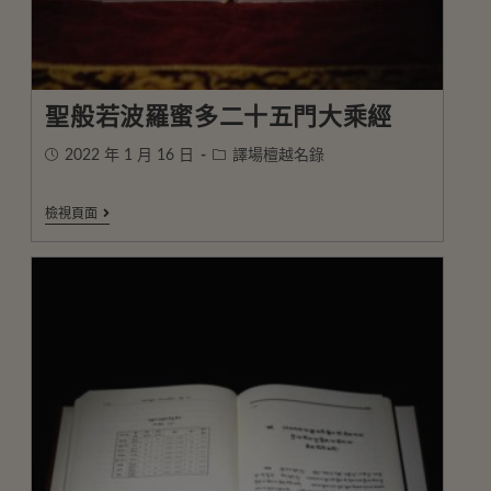
聖般若波羅蜜多二十五門大乘經
2022 年 1 月 16 日
譯場檀越名錄
檢視頁面