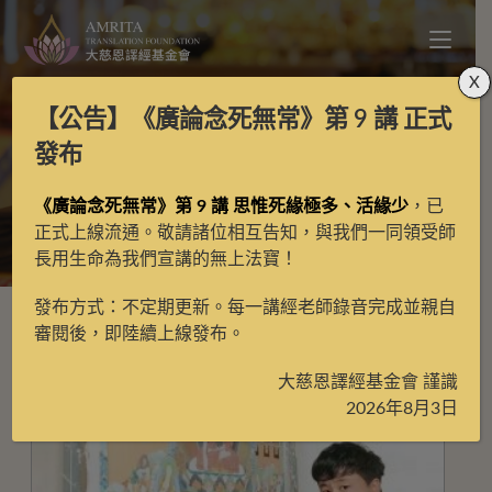
X
【公告】
《廣論念死無常》第 9 講
正式
紅唐
發布
《廣論念死無常》第 9 講 思惟死緣極多、活緣少
，已
>
紅唐
正式上線流通。敬請諸位相互告知，與我們一同領受師
長用生命為我們宣講的無上法寶！
發布方式：不定期更新。每一講經老師錄音完成並親自
審閱後，即陸續上線發布。
大慈恩譯經基金會 謹識
2026年8月3日