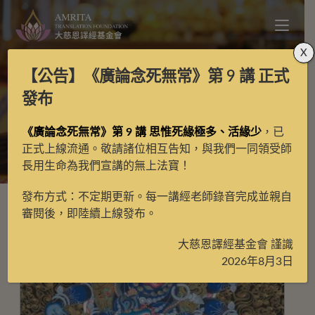
X
【公告】
《廣論念死無常》第 9 講
正式
眷屬
發布
《廣論念死無常》第 9 講 思惟死緣極多、活緣少
，已
>
眷屬
正式上線流通。敬請諸位相互告知，與我們一同領受師
長用生命為我們宣講的無上法寶！
發布方式：不定期更新。每一講經老師錄音完成並親自
審閱後，即陸續上線發布。
大慈恩譯經基金會 謹識
2026年8月3日