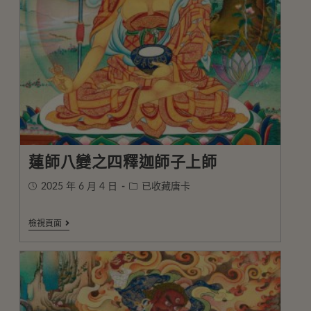
蓮師八變之四釋迦師子上師
2025 年 6 月 4 日
已收藏唐卡
檢視頁面