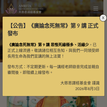
X
【公告】
《廣論念死無常》第 9 講
正式
格來多丁
發布
《廣論念死無常》第 9 講 思惟死緣極多、活緣少
，已
>
格來多丁
正式上線流通。敬請諸位相互告知，與我們一同領受師
長用生命為我們宣講的無上法寶！
發布方式：不定期更新。每一講經老師錄音完成並親自
審閱後，即陸續上線發布。
大慈恩譯經基金會 謹識
2026年8月3日