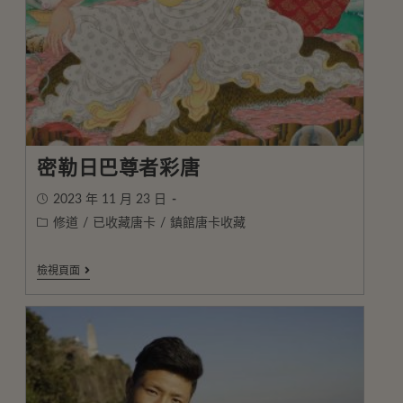
密勒日巴尊者彩唐
2023 年 11 月 23 日
修道
/
已收藏唐卡
/
鎮館唐卡收藏
檢視頁面