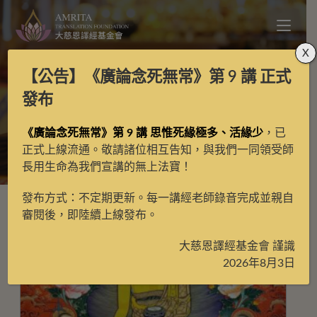
X
【公告】
《廣論念死無常》第 9 講
正式
更藏
發布
《廣論念死無常》第 9 講 思惟死緣極多、活緣少
，已
>
更藏
>
第4頁
正式上線流通。敬請諸位相互告知，與我們一同領受師
長用生命為我們宣講的無上法寶！
發布方式：不定期更新。每一講經老師錄音完成並親自
審閱後，即陸續上線發布。
大慈恩譯經基金會 謹識
2026年8月3日