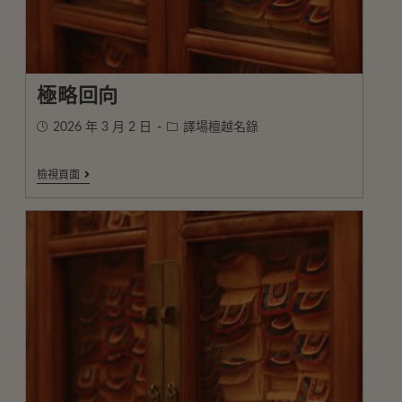
極略回向
2026 年 3 月 2 日
譯場檀越名錄
檢視頁面