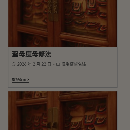
聖母度母修法
2026 年 2 月 22 日
譯場檀越名錄
檢視頁面