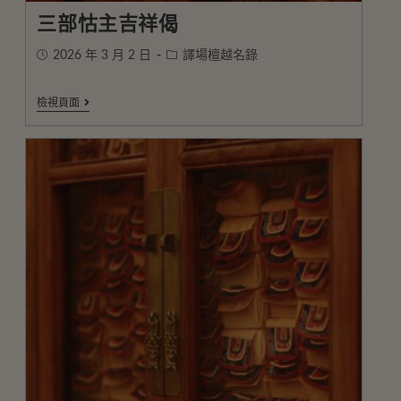
三部怙主吉祥偈
2026 年 3 月 2 日
譯場檀越名錄
檢視頁面