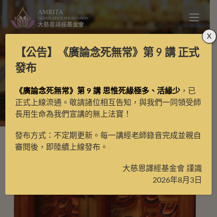
X
【公告】
《廣論念死無常》第 9 講
正式
大藏經
發布
《廣論念死無常》第 9 講 思惟死緣極多、活緣少
，已
>
大藏經
>
第3頁
正式上線流通。敬請諸位相互告知，與我們一同領受師
長用生命為我們宣講的無上法寶！
發布方式：不定期更新。每一講經老師錄音完成並親自
審閱後，即陸續上線發布。
大慈恩譯經基金會 謹識
2026年8月3日