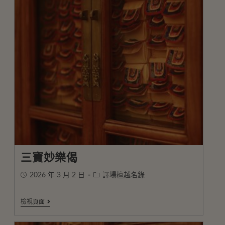
三寶妙樂偈
2026 年 3 月 2 日
譯場檀越名錄
檢視頁面