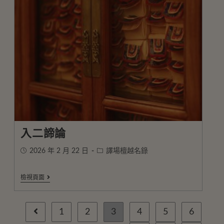
入二諦論
2026 年 2 月 22 日
譯場檀越名錄
檢視頁面
1
2
3
4
5
6