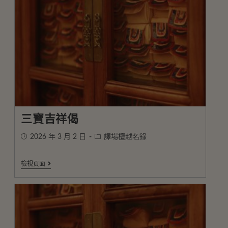
三寶吉祥偈
2026 年 3 月 2 日
譯場檀越名錄
檢視頁面