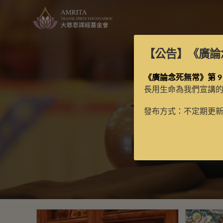
【公告】
《廣論
《廣論念死無常》第 9
長用生命為我們宣講
發布方式：不定期更