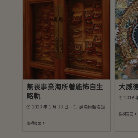
無畏事業海所著能怖自生
大威
略軌
2019 
2023 年 1 月 13 日
譯場檀越名錄
檢視頁面
檢視頁面