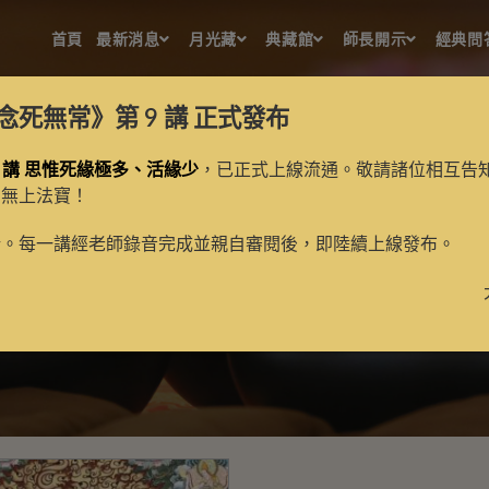
首頁
最新消息
月光藏
典藏館
師長開示
經典問
念死無常》第 9 講
正式發布
 講 思惟死緣極多、活緣少
，已正式上線流通。敬請諸位相互告
的無上法寶！
大威德
新。每一講經老師錄音完成並親自審閱後，即陸續上線發布。
>
大威德