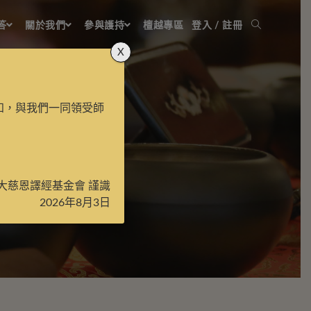
答
關於我們
參與護持
檀越專區
登入 / 註冊
X
知，與我們一同領受師
大慈恩譯經基金會 謹識
2026年8月3日