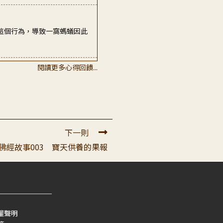
這個行為，導致一窩螞蟻因此
閱讀更多心得回饋...
信! 期待下一則佛經故事! 弟
國要一直打來打去，造成傷害
下一則
佛經故事003 寶天供養的果報
基
權聲明
持戒的精進是多麼的嚴謹。是我