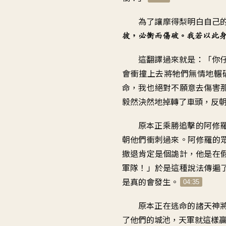
為了讓摩得梨明白自己
彼
，
必衝而傷破
。
我若以此
這翻譯過來就是
：「
你
會衝撞上去
將牠們無情地輾
命
，
我也絕對不願意去傷害
毅然決然地掉轉了車頭
，
反
原本正乘勝追擊的阿修
朝他們衝刺過來
。
阿修羅的
撤退
肯定是個詭計
，
他是在
軍隊
！」
於是這種說法傳遍
是真的會發生
。
04:35
原本正在逃命的諸天神
了他們的城池
，
天軍就這樣