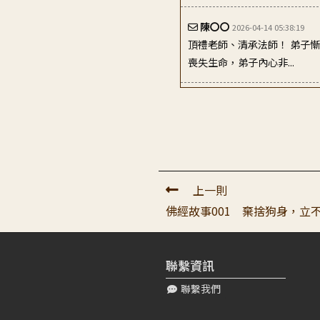
陳〇〇
2026-04-14 05:38:19
頂禮老師、清承法師！ 弟子
喪失生命，弟子內心非...
王〇〇
2026-04-16 05:05:51
頂禮老師, 弟子聽第一遍時 感
子...
徐〇〇
2026-04-21 20:37:28
對不起老師,弟子還有一個疑
上一則
呢？
佛經故事001 棄捨狗身，立
高〇〇
2026-04-19 04:31:21
弟子也誓願依教奉行 另外也
聯繫資訊
聯繫我們
王〇〇
2026-04-14 10:57:14
頂禮恩師： 聽到帝釋天為了