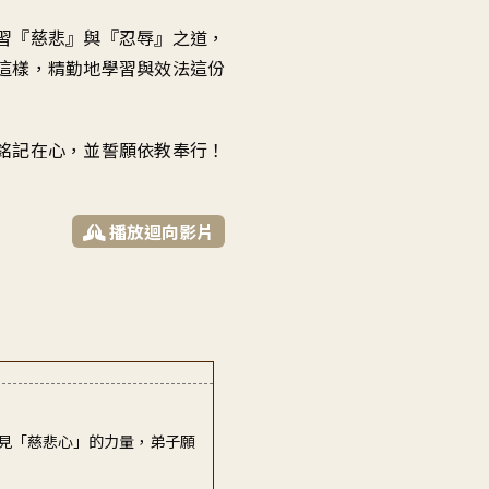
習
『
慈悲』與『忍辱』之道
，
這樣
，
精勤地學習與效法
這份
銘記在心
，
並誓願依教奉行
！
播放迴向影片
見「慈悲心」的力量，弟子願