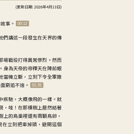
用
(更新日期: 2026年4月13日)
向
上/
的故事
。
00:12
向
下
他們講述一段
發生在天界的傳
鍵
以
那場戰役打得異常慘烈
。
然而
提
。
身為天帝的帝釋天
在陣前眼
高
他當機立斷
，
立刻下令全軍撤
或
後面窮追不捨
。
降
01:35
低
中疾馳
，
大概像飛的一樣
。
就
音
現
，
哇
！
在那棵樹上
居然結著
量。
樹上的鳥巢裡還有兩顆鳥卵
，
現在立刻把車掉頭
，
避開這個