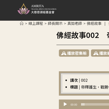
線上課程
師長開示
真如老師
佛經故事
>
>
>
>
|
佛經故事002
播放密集嘛
播放
講次 |
002
標題 |
帝釋護生，戰勝
音
00:00