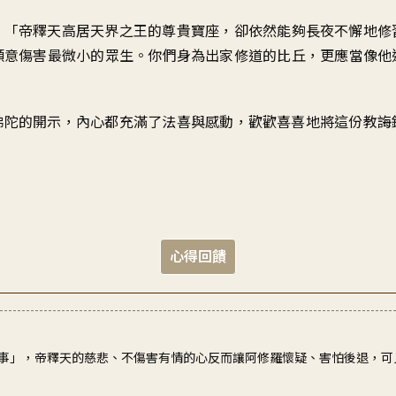
：「
帝釋天高居天界之王的
尊貴寶座
，
卻依然能夠長夜不懈地修
願意傷害最微小的眾生
。
你們身為出家修道的比丘
，
更應當像他
佛陀的開示
，
內心都充滿了法喜與感動
，
歡歡喜喜地將這份教誨
心得回饋
事」，帝釋天的慈悲、不傷害有情的心反而讓阿修羅懷疑、害怕後退，可