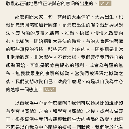
散亂心
正確地思惟正法
與它的意涵所出生的
。
04:04
那麼再問大家一句
：
菩薩的大乘信解
、
大乘出生
，
也
就是意樂圓滿和加行圓滿
，
是怎麼出生的呢
？
就是透過對
法、義
內涵的反覆地觀察
、
推敲、抉擇
，
慢慢地改變內
心
。
比如說一開始聽到大乘法的時候
，
有的人會害怕
菩薩
的那些無畏的行持
、
那些苦行
，
也有的人一開始聽
是非常
非常地歡喜
、
非常嚮往
。
不管怎樣
，
我們要從
我們各自的
起點開始
，
可能是觀修菩提心的勝利
，
或者為菩薩的無
私、無畏
救眾生的事蹟所撼動
。
當我們被深深地撼動之
後
，
我們就想改變自己
，
改變什麼呢
？
就是以自我為中心
的
這樣一個態度
。
05:04
以自我為中心是什麼樣呢
？
我們可以透過
比如說還沒
有學習《廣論》之前
，
和學習《廣論》之後
，
或者去做義
工
、
很多事例中
我們去觀察我們生命的格局的改變
。
就是
不再是以自我為中心圍繞的
這樣一個狀態
，
我們對於他有