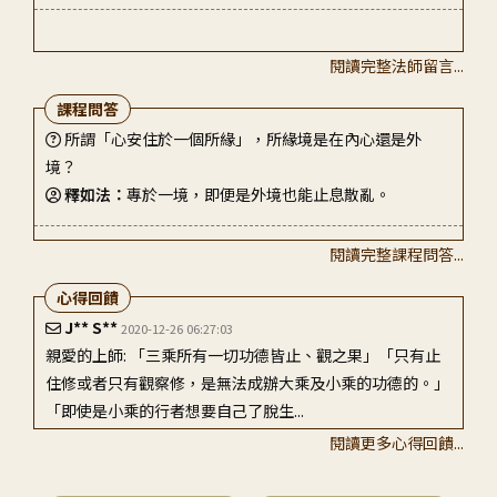
真如
2020-11-21 00:06:45
我會去韓國的
閱讀完整法師留言...
課程問答
真如
2020-11-21 00:07:15
所謂「心安住於一個所緣」，所緣境是在內心還是外
為全球祈願！
境？
釋如法：
專於一境，即便是外境也能止息散亂。
真如
2020-11-21 00:08:01
天母教室同學，大家加油！
閱讀完整課程問答...
心得回饋
真如
2020-11-21 00:08:09
J** S**
多倫多同學，加油！
2020-12-26 06:27:03
親愛的上師: 「三乘所有一切功德皆止、觀之果」「只有止
住修或者只有觀察修，是無法成辦大乘及小乘的功德的。」
真如
2020-11-21 00:08:34
「即使是小乘的行者想要自己了脫生...
大專班同學要好好學！
閱讀更多心得回饋...
王〇〇
2021-01-05 10:16:46
真如
2020-11-21 00:09:19