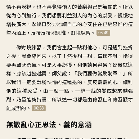
情不再漠視
，
也不再覺得他人的苦樂與己是無關的
。
所以
從內心到加行
，
我們想要利益別人的內心的感受
，
慢慢地
增長廣大
，
然後再努力地
讓自己的心
安住在已經思惟的這
些內涵上
，
反覆反覆地思惟
，
對境練習
。
05:49
像對境練習
，
我們會生起一點利他心
，
可是遇到挫折
之後
，
就會縮回來
，
退了
！
然後想一想
：
這樣不對
，
還得
要再鼓起勇氣
。
可是人事紛擾
，
利他談何容易
？
然後就這
樣
。
應該越挫越勇
！
師父說
：「
我們要做常敗將軍
！」
所
以我們一定要戰勝怯懦的
這種退的
、
反反覆覆的心
，
讓利
他的這種感受
，
由一點一點
、
一絲一絲的變成越來越強
烈
，
乃至能夠持續
。
所以這一切都是
由修習止
和修習觀
才
能成辦的
。
06:38
無散亂心正思法、義的意涵