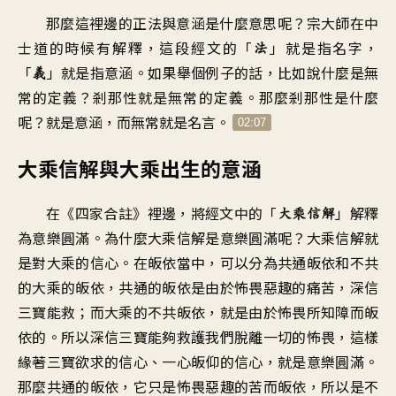
那麼這裡邊的
正法與意涵是什麼意思呢
？
宗大師在
中
士道的時候有解釋
，
這段經文的「
」就是指名字
，
法
「
」就是指意涵
。
如果舉個例子的話
，
比如說
什麼是無
義
常的定義
？
剎那性就是無常的定義
。
那麼剎那性是什麼
呢
？
就是意涵
，
而無常就是名言
。
02:07
大乘信解與大乘出生的意涵
在《四家合註》裡邊
，
將經文中的「
」
解釋
大乘信解
為意樂圓滿
。
為什麼大乘信解是意樂圓滿呢
？
大乘信解就
是對大乘的信心
。
在皈依當中
，
可以分為共通皈依和
不共
的大乘的皈依
，
共通的皈依是由於怖畏惡趣的痛苦
，
深信
三寶能救
；
而大乘的不共皈依
，
就是由於怖畏所知障而皈
依的
。
所以深信三寶
能夠救護我們脫離一切的怖畏
，
這樣
緣著三寶欲求的信心
、
一心皈仰的信心
，
就是意樂圓滿
。
那麼共通的皈依
，
它只是怖畏惡趣的苦而皈依
，
所以是不