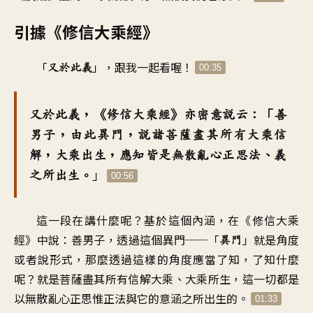
引據《修信大乘經》
「
」，
跟我一起看喔
！
又於此義
00:35
又於此義
，《
修信大乘經》亦密意說云
：「
善
男子
，
由此異門
，
說諸菩薩盡其所有
大乘信
解
，
大乘出生
，
應知皆是無散亂心正思法、義
」
之所出生
。
00:56
這一段在講什麼呢
？
基於這個內涵
，
在《修信大乘
經》中說
：
善男子
，
透過這個異門
──「
」就是角度
異門
或者說
形式
，
那麼透過這樣的角度
應當了知
，
了知什麼
呢
？
就是菩薩盡其所有信解大乘
、
大乘所生
，
這一切
都是
以無散亂心正思惟
正法
與它的意涵之所出生的
。
01:33