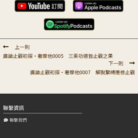
頂禮大寶恩師！ 感恩您為大家逐字逐字開示止觀殊勝法
紐約的同學，多保重！
類，弟子聽了非常非常歡喜，雖然很多義涵不是很懂，弟子
一定要數數多聽聞，直到深入心續中...
真如
2020-11-21 00:11:00
皈依，心要思考皈依
陳〇〇
2021-11-05 06:18:23
頂禮老師： 「大小二乘世出世間一切功德，皆止觀之
真如
上一則
2020-11-21 00:12:00
果」。宗大師再引經證成，引「修信大乘經」說：善男子！
大家要重覆地聽！
廣論止觀初探・奢摩他0005 三乘功德皆止觀之果
透過這個角度，了知菩薩所有的一切，從對...
下一則
真如
2020-11-21 00:12:30
廣論止觀初探・奢摩他0007 解脫繫縛應修止觀
黃〇〇
2020-11-21 11:34:43
大家多保重，下週見！
尊敬的真如老師: 弟子非常高興能繼續聽老師開示止觀甚深
法，希望能在老師座下學習發大乘皈依心。從老師引導 "菩
真如
2020-11-20 23:58:30
薩功德皆是無散亂心正思法、義所...
陳學長好！終於看到你了！
聯繫資訊
林〇〇
2020-11-21 12:00:08
聯繫我們
親愛的 老師，我們又能線上碰面了，相互問好，弟子好歡
喜。謝謝 老師的影相錄製，對弟子而言，能看到 上師出現
在弟子面前，說殊勝難得的高深法義，...