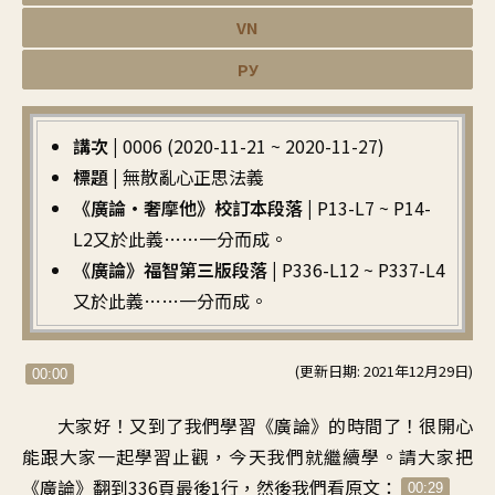
VN
РУ
講次 |
0006 (2020-11-21 ~ 2020-11-27)
標題 |
無散亂心正思法義
《廣論・奢摩他》校訂本段落 |
P13-L7 ~ P14-
L2又於此義……一分而成。
《廣論》福智第三版段落 |
P336-L12 ~ P337-L4
又於此義……一分而成。
(更新日期: 2021年12月29日)
00:00
大家好
！
又到了我們學習《廣論》的時間了
！
很開心
能跟大家一起學習止觀
，
今天我們就繼續學
。
請大家把
《廣論
》
翻到336頁最後1行
，
然後我們看原文
：
00:29