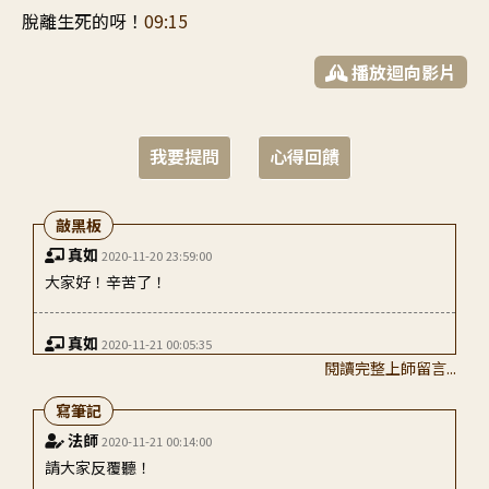
脫離生死的呀
！
09:15
播放迴向影片
我要提問
心得回饋
敲黑板
真如
2020-11-20 23:59:00
大家好！辛苦了！
真如
2020-11-21 00:05:35
閱讀完整上師留言...
我有看到你們的信，會幫忙回向
寫筆記
真如
2020-11-21 00:06:01
法師
2020-11-21 00:14:00
馬來西亞的同學，加油！
請大家反覆聽！