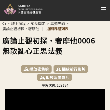
線上課程
師長開示
真如老師
>
>
>
>
廣論止觀初探・奢摩他
返回課程列表
|
廣論止觀初探・奢摩他0006
無散亂心正思法義
播放密集嘛
播放前行影片
播放迴向影片
學習次數:
129184