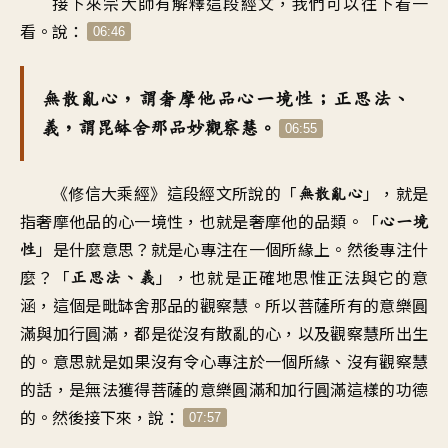
接下來宗大師有解釋這段經文
，
我們可以往下看一
看
。
說
：
06:46
無散亂心
，
謂奢摩他品心一境性
；
正思法、
義
，
謂毘缽舍那品
妙觀察慧
。
06:55
《
修信大乘經
》
這段經文所說的「
」，
就是
無散亂心
指奢摩他品的心一境性
，
也就是奢摩他的品類
。「
心一境
」是什麼意思
？
就是心專注在一個所緣上
。
然後專注什
性
麼
？「
」，
也就是正確地思惟正法與它的意
正思法、義
涵
，
這個是毗缽舍那品的觀察慧
。
所以菩薩所有的
意樂圓
滿與加行圓滿
，
都是從沒有散亂的心
，
以及觀察慧所出生
的
。
意思就是
如果沒有令心專注於一個所緣
、
沒有觀察慧
的話
，
是無法獲得菩薩的意樂圓滿
和加行圓滿這樣的功德
的
。
然後接下來
，
說
：
07:57