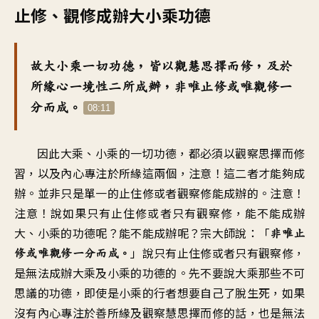
止修、觀修成辦大小乘功德
故大小乘一切功德
，
皆以觀慧思擇而修
，
及於
所緣心一境性二所成辦
，
非唯止修或唯觀修一
分而成
。
08:11
因此大乘、小乘的
一切功德，都必須
以觀察思擇而修
習
，
以及內心專注於所緣這兩個
，
注意
！
這二者才能夠成
辦
。
並非只是單一的止住修或者觀察修
能成辦的
。
注意！
注意
！
說如果只有止住修或者只有觀察修
，
能不能成辦
大、小乘的功德呢
？
能不能成辦呢
？
宗大師說
：「
非唯止
」
說只有止住修或者只有觀察修
，
修或唯觀修一分而成
。
是無法成辦大乘及小乘的功德的
。
先不要說大乘那些不可
思議的功德
，
即使是小乘的行者
想要自己了脫生死
，
如果
沒有
內心專注於善所緣
及觀察慧思擇而修的話
，
也是無法