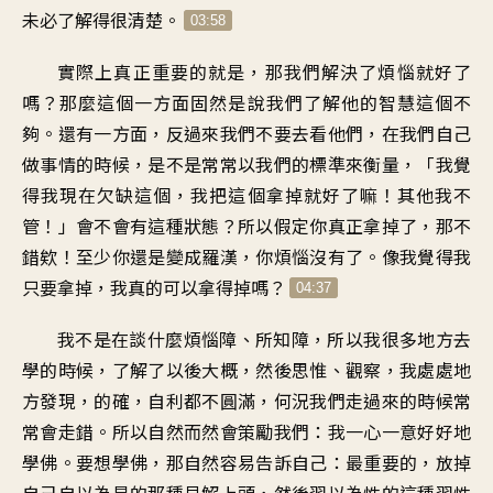
未必了解得很清楚。
03:58
實際上真正重要的就是，那我們解決了煩惱就好了
嗎？那麼這個一方面固然是說我們了解他的智慧這個不
夠。還有一方面，反過來我們不要去看他們，在我們自己
做事情的時候，是不是常常以我們的標準來衡量，「我覺
得我現在欠缺這個，我把這個拿掉就好了嘛！其他我不
管！」會不會有這種狀態？所以假定你真正拿掉了，那不
錯欸！至少你還是變成羅漢，你煩惱沒有了。像我覺得我
只要拿掉，我真的可以拿得掉嗎？
04:37
我不是在談什麼煩惱障、所知障，所以我很多地方去
學的時候，了解了以後大概，然後思惟、觀察，我處處地
方發現，的確，自利都不圓滿，何況我們走過來的時候常
常會走錯。所以自然而然會策勵我們：我一心一意好好地
學佛。要想學佛，那自然容易告訴自己：最重要的，放掉