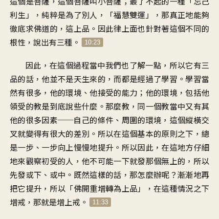
這個是菩薩，這個菩薩叫小菩薩；最了不起的一種「忘己
利生」，純粹是為了別人，「福慧雙運」，那真正地能夠
徹底求佛道的，這上品。因此律上面也針對著這個不同的
根性，說出有三種。
10:23
因此，在這個過程當中我們也了解一點，所以它有三
品的話，他並不是天生來的，而都是經過了學習。學習當
然有很多，他的環境、他接受的能力；他的環境，包括他
領受的教是到底說些什麼。那麼教，同一個教當中又有其
他的很多因素──自己的條件、周圍的環境，這個縱橫交
叉就變得有很大的差別。所以在這個基本的原則之下，總
是一步、一步向上慢慢地提升。所以因此，在這地方仔細
地來觀察初受的人，他不可能一下就發那個無上的，所以
先發或下、或中。既然這樣的話，那怎麼辦呢？漸漸地再
把它提升，所以「佛開重增轉為上品」，在這種情況之下
增戒，那就是增上戒。
11:33