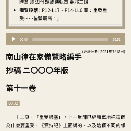
體篇 戒法門 歸戒儀軌章 翻邪三歸
備覽段落 |
P12-LL7 ~ P14-LL6 問：重發重
受……皆繫屬焉。」
音
00:00
55:51
訊
(更新日期: 2021年7月8日)
播
南山律在家備覽略編手
放
抄稿 二〇〇〇年版
器
第十一卷
00:02
十二頁，「重受通塞」。上一堂課已經簡單地把這個
為什麼要重受，《資持記》上面講的，以及這個不同的部