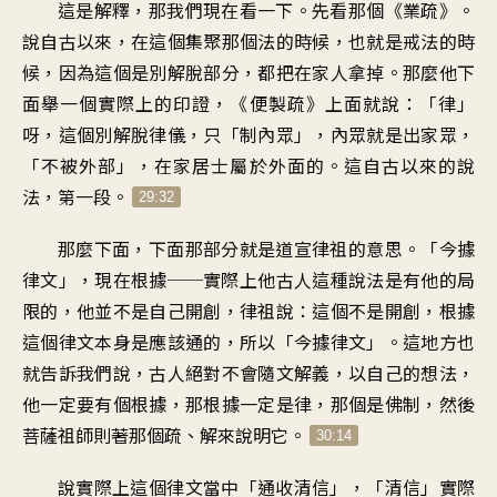
這是解釋，那我們現在看一下。先看那個《業疏》。
說自古以來，在這個集聚那個法的時候，也就是戒法的時
候，因為這個是別解脫部分，都把在家人拿掉。那麼他下
面舉一個實際上的印證，《便製疏》上面就說：「律」
呀，這個別解脫律儀，只「制內眾」，內眾就是出家眾，
「不被外部」，在家居士屬於外面的。這自古以來的說
法，第一段。
29:32
那麼下面，下面那部分就是道宣律祖的意思。「今據
律文」，現在根據──實際上他古人這種說法是有他的局
限的，他並不是自己開創，律祖說：這個不是開創，根據
這個律文本身是應該通的，所以「今據律文」。這地方也
就告訴我們說，古人絕對不會隨文解義，以自己的想法，
他一定要有個根據，那根據一定是律，那個是佛制，然後
菩薩祖師則著那個疏、解來說明它。
30:14
說實際上這個律文當中「通收清信」，「清信」實際