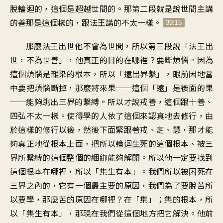
脫輪迴的，這個是超越世間的。那第二段就是說世間主講
的善那是這個樣的，跟法王講的不太一樣。
39:15
那麼法王出世他不會為世間，所以第三段說「法王出
世，不為世善」，他真正的目的在哪裡？要斷煩惱。因為
這個煩惱是雜染的根本，所以「遠出界繫」，眼前因地當
中要把煩惱斷掉，那麼將來果──這個「遠」是後面的果
──能夠跳出三界的繫縛。所以才說戒善，這個跟十善、
四弘不太一樣。使得學的人依了這個來認真地去修行，由
於這樣的修行以後，然後下面緊跟著戒、定、慧，那才能
夠真正地從根本上面，把所以輪迴生死的這個根本、被三
界所繫縛的這個整個的綑綁能夠解開。所以他一定要找到
這個根本在哪裡，所以「集生有本」。我們所以被困死在
三界之內的，它有一個最主要的原因，我們為了要脫苦所
以要學，那麼苦的原因在哪裡？在「集」；集的根本，所
以「集生有本」，那現在我們從這個地方把它解決。他前