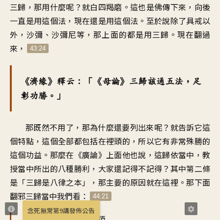
三歸，那用什麼呢？就白四羯磨。這也是佛傳下來，向後
一直是用這個法，現在還是用這個法。至於說除了具戒以
外，沙彌、沙彌尼等，那上面的都是用三歸。現在翻過
來，
43:24
《濟緣》釋云：「《母論》三歸該通五法，足
彰功勝。」
那既然不用了，那為什麼還要列出來呢？就告訴它這
個特點，這個全部都包括在裡頭的，所以它有非常殊勝的
這個功益。那麼在《廣論》上面他也說，這歸依當中，教
授當中所出的八種勝利，大家還記得不記得？其中第二條
是「三歸是八律之本」，那主要的原因就在這裡。那下面
翻邪三歸當中我們看：
44:21
念死無常第9講發佈公告
翻邪三歸中分為六項