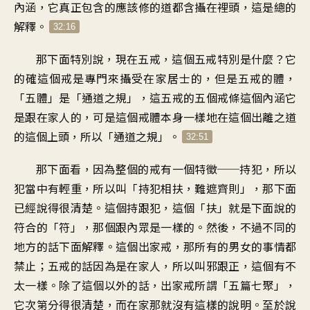
內涵，它真正包含的應該修的道都含攝在裡頭，這是總的
解釋。
32:16
那下面特別說，現在五戒，這個五戒特別是什麼？它
的確這個戒是專門來攝受在家居士的，但是五戒的體，
「五體」是「通道之規」，這五戒的五個戒條這個內涵它
是跟在家人的，可是這個戒體本身一樣地在這個出離之道
的這個上頭，所以「通道之規」。
32:51
那下面看，因為整個的戒有一個特徵──持犯，所以
犯當中有輕重，所以叫「持犯相扶，難遮齊則」，那下面
已經說得很清楚。這個持跟犯，這個「扶」就是下面說的
符合的「符」，那個跟內眾是一樣的。然後，不過不同的
地方的話下面解釋。這個出家戒，那所有的男女的事情都
禁止；五戒的話因為是在家人，所以叫邪跟正，這個有不
太一樣。除了這個以外的話，出家戒所謂「五篇七聚」，
它次第分得很清楚，而在家那就沒有這樣的說明。至於說