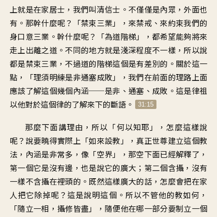
上就是在家居士，我們叫清信士。不僅僅是內眾，外面也
有。那幹什麼呢？「禁束三業」，來禁戒、來約束我們的
身口意三業。幹什麼呢？「為道階梯」，都希望能夠將來
走上出離之道。不同的地方就是淺深程度不一樣，所以說
都是禁束三業，不過道的階梯這個是有差別的。關於這一
點，「理須明練是非通塞成敗」，我們在前面的理路上面
應該了解這個幾個內涵──是非、通塞、成敗。這是律祖
以他對於這個律的了解來下的斷語。
31:15
那麼下面講理由，所以「何以知耶」，怎麼這樣說
呢？說要曉得實際上「如來設教」，真正世尊建立這個教
法，內涵是非常多，像「空界」，那空下面已經解釋了，
第一個它是沒有邊，也是說它的廣大；第二個含攝，沒有
一樣不含攝在裡頭的。既然這樣廣大的話，怎麼會把在家
人把它除掉呢？這是說明這個。所以不管他的教如何，
「隨立一相，攝修皆盡」，隨便他在哪一部分要制立一個