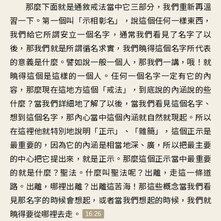
那麼下面就是通敘戒法當中它三部分，我們重新再溫
習一下。第一個叫「示相彰名」，說這個任何一樣東西，
我們給它所謂安立一個名字，通常我們看見了名字了以
後，那我們就是所謂循名求實，我們曉得這個名字所代表
的意義是什麼。譬如說一般一個人，那我們一講，哦！就
曉得這個是這樣的一個人。任何一個名字一定有它的內
容，那麼現在這地方這個「戒法」，到底說的內涵說的些
什麼？當我們詳細地了解了以後，當我們看見這個名字、
想到這個名字，那內心當中這個內涵就自然就現起。所以
在這裡他就特別地說明「正示」、「雜簡」，這個正示是
最重要的，因為它的內涵是相當地深、廣，所以把最主要
的中心把它提出來，就是正示。那麼這個正示當中最重要
的就是什麼？聖法。什麼叫聖法呢？出離，走這一條道
路。出離，哪裡出離？出離這苦海！那這些概念當我們看
見那名字的時候會想起，或者當我們想起的時候，我們就
曉得要從哪裡去走。
16:26