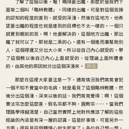
了解了這個以後，喔！曉得要出離，那麼於是我們下
面第二個叫「略辨教體」。同樣的出離，可是對這個苦諦
的認知的程度的差別、感受的深淺，然後在這地方，他希
望要出離的程度也就是達到的目標也不太一樣的。一個只
感覺到眼前的苦，啊！他要解決的，這個地方出離，那出
離了就可以了，那就是二乘的心。還有一個進而兼幫助別
人，這個裡邊又分出大小來。所以從自己內心感受的，學
了這個教以後自己內心上面感受的、從理論上面所體會
的，由其他的原因就分出這個深淺來。
20:21
那麼在這裡大家要注意一下，通常情況我們常常會犯
一個不知不覺當中的毛病，就是看見了這個略辨教體，然
後分出這個淺、深來以後的話，我們常常覺得：啊！這個
實法宗怎麼這麼差，假名宗都不夠，圓教宗……。當我們
理路學得越清楚，自己當然實際上地對所應該了解的這些
經論的內涵是有深一層的認識，這是好事情，可是另外一
方面，很容易這個驕慢心就生起來了。各位自己想一想，