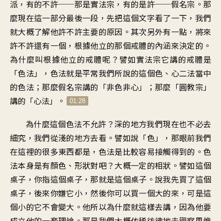
派，有的不許──那是實法宗，有的是許──假名宗。那
麼現在這一部分最後一段，先把這個文字看了一下，我們
就大概了解他許不許主要的原因。其次另外有一點，將來
許不許還有一個，根據他立的那個戒體的內涵來決定的。
為什麼叫根據他立的戒體呢？譬如實法宗它講的戒體是
「色法」，色法就是平常我們所說的這個色、心二法當中
的色法；那麼假名宗講的「非色非心」；那麼「圓教宗」
講的「心法」。
01:28
為什麼這個色法不允許？深的地方我們現在也不必去
細究，我們從淺的地方去看。譬如說「色」，那眼前我們
在這裡的很多東西都是，色法是比較容易接觸得到的。色
法本身是有顏色、形狀對吧？大概一定的相狀。譬如這個
桌子，你指這個桌子，那就是這個桌子。說我先買了這個
桌子，後來你嫌它小，然後你可以買一個大的來，可是這
個小的它不會變大。他所以為什麼就這樣去講，因為他要
成立他的一套理論。那是我們大概依稀彷彿地去觀察思惟