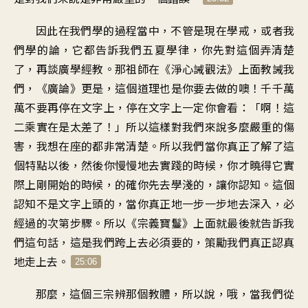
因此在我們學的過程當中，不管是現在學戒，或者我
們學的論，它都告訴我們五夏學律，你先對這個弄清楚
了，再談廣學經教。那祖師在《淨心誡觀法》上面教誡我
們，《廣論》更是，這個道理也是你要去做的噢！千千萬
萬不要再停在文字上，停在文字上一定你會看：「啊！這
二乘實在是太差了！」所以這樣對我們來說多麼嚴重的傷
害，我想在座的都非常清楚。所以我們當你真正了解了這
個特點以後，然後你慢慢地去實踐的時候，你才曉得它實
際上剛開始的時候，的確你先去學淺的，讓你認知。這個
認知不是文字上頭的，當你真正地一步一步地去深入，必
經過的次第步驟。所以《宗義寶鬘》上面就最後就告訴我
們這句話，這是我們跨上去必須要的，策勵我們真正認真
地走上去。
25:06
那麼，這個三宗辨那個教體，所以說，哦，當我們從