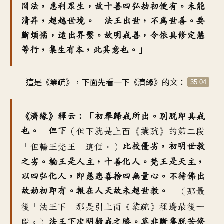
間法，惠利眾生，故十善四弘劫初便有。未能
清昇，超越世境。 法王出世，不為世善。要
斷煩惱，遠出界繫。故明戒善，令依具修定慧
等行，集生有本，此其意也。」
這是《業疏》，下面先看一下《濟緣》的文：
35:04
《濟緣》釋云：「初舉歸戒所出。別脫即具戒
也。 但下
（但下就是上面《業疏》的第二段
比校優劣，初明世教
「但輪王梵王」這個。）
之劣。輪王是人主，十善化人。梵王是天主，
以四弘化人，即慈悲喜捨四無量心。不待佛出
故劫初即有。報在人天故未超世教。
（那最
後「法王下」那是引上面《業疏》裡邊最後一
法王下次明歸戒之勝。莫非斷集脫苦修
段。）