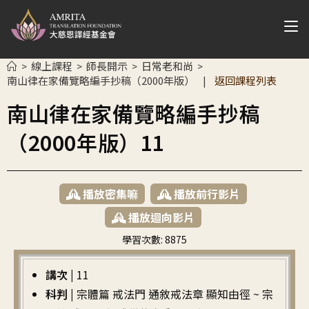
線上課程
師長開示
日常老和尚
>
>
>
>
南山律在家備覽略編手抄稿（2000年版）
返回課程列表
|
南山律在家備覽略編手抄稿
（2000年版）11
播放密集嘛
播放前行影片
播放迴向影片
學習次數:
8875
繁中
講次 |
11
科判 |
宗體篇 戒法門 通敘戒法章 顯知由徑 ~ 宗