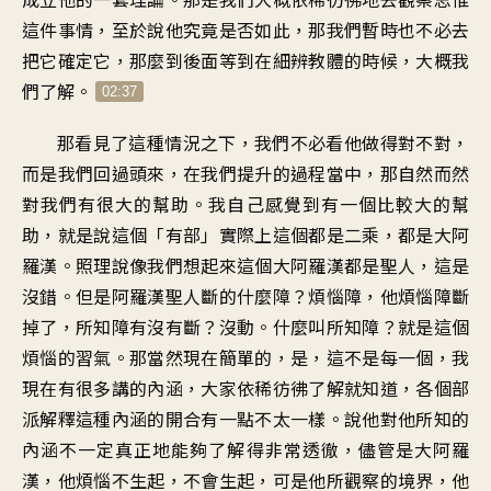
這件事情，至於說他究竟是否如此，那我們暫時也不必去
把它確定它，那麼到後面等到在細辨教體的時候，大概我
們了解。
02:37
那看見了這種情況之下，我們不必看他做得對不對，
而是我們回過頭來，在我們提升的過程當中，那自然而然
對我們有很大的幫助。我自己感覺到有一個比較大的幫
助，就是說這個「有部」實際上這個都是二乘，都是大阿
羅漢。照理說像我們想起來這個大阿羅漢都是聖人，這是
沒錯。但是阿羅漢聖人斷的什麼障？煩惱障，他煩惱障斷
掉了，所知障有沒有斷？沒動。什麼叫所知障？就是這個
煩惱的習氣。那當然現在簡單的，是，這不是每一個，我
現在有很多講的內涵，大家依稀彷彿了解就知道，各個部
派解釋這種內涵的開合有一點不太一樣。說他對他所知的
內涵不一定真正地能夠了解得非常透徹，儘管是大阿羅
漢，他煩惱不生起，不會生起，可是他所觀察的境界，他