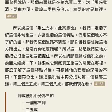
面曾經說過，那個前面就是在第九頁上面，說「煩惑難
清，要由方便，致設三學用為治元」主要的就是這裡。
40:58
所以說這個「集生有本，此其意也」，我們一定要了
解這個非常重要、非常重要的這個特點。假定這個地方不
了解的話，那我們這個道路不清楚，那你說我要想從這地
方跑出去，路沒有你怎麼跑呢？所以這一點是我們這地方
要把它很重要地要把握住。所以在講那個歸戒儀軌之前，
前面先總說一下，歸跟戒它到底真正重要的關鍵在哪裡。
那麼了解了這個特點以後，再根據他的程度的深淺的不
同，下面再分出，歸戒儀軌當中再分成功第一個翻邪三
歸，第二個是五戒，第三個八戒，那我們現在看。
41:55
歸戒儀軌中分為三節
一翻邪三歸
二五戒