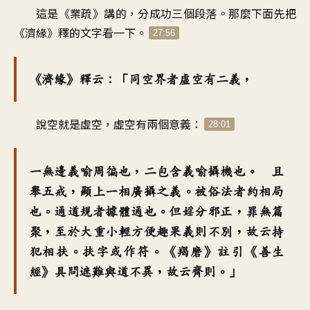
這是《業疏》講的，分成功三個段落。那麼下面先把
《濟緣》釋的文字看一下。
27:56
《濟緣》釋云：「同空界者虛空有二義，
說空就是虛空，虛空有兩個意義：
28:01
一無邊義喻周徧也，二包含義喻攝機也。 且
舉五戒，顯上一相廣攝之義。被俗法者約相局
也。通道規者據體通也。但婬分邪正，罪無篇
聚，至於大重小輕方便趣果義則不別，故云持
犯相扶。扶字或作符。《羯磨》註引《善生
經》具問遮難與道不異，故云齊則。」