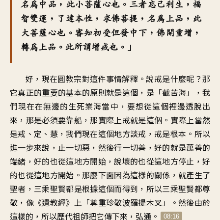
名為中品，此小菩薩心也。三者忘己利生，福
智雙運，了達本性，求佛菩提，名為上品，此
大菩薩心也。審知初受但發中下，佛開重增，
轉為上品。此所謂增戒也。」
好，現在圓教宗對這件事情解釋。說戒是什麼呢？那
它真正的重要的基本的原則就是這個，是「截苦海」，我
們現在在無邊的生死業海當中，要想從這個裡邊透脫出
來，那是必須要靠船，那實際上戒就是這個。實際上當然
是戒、定、慧，我們現在這個地方談戒，戒是根本。所以
進一步來說，止一切惡，然後行一切善，好的就是萬善的
端緒，好的也從這地方開始，說壞的也從這地方停止，好
的也從這地方開始。那麼下面因為這樣的關係，就產生了
聖者，三乘聖賢都是根據這個而得到，所以三乘聖賢都尊
敬，像《遺教經》上「尊重珍敬波羅提木叉」。然後由於
這樣的，所以歷代祖師把它傳下來，弘通。
08:16