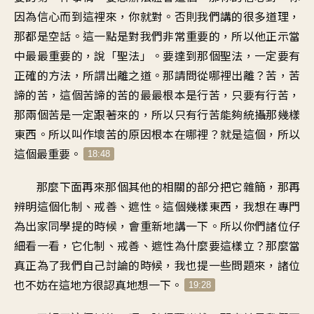
因為信心而到這裡來，你就對。否則我們講的很多道理，
那都是空話。這一點是對我們非常重要的，所以他正示當
中最最重要的，說「聖法」。要達到那個聖法，一定要有
正確的方法，所謂出離之道。那請問從哪裡出離？苦，苦
諦的苦，這個苦諦的苦的最最根本是行苦，只要有行苦，
那兩個苦是一定跟著來的，所以只有行苦能夠統攝那幾樣
東西。所以叫作壞苦的原因根本在哪裡？就是這個，所以
這個最重要。
18:48
那麼下面再來那個其他的相關的部分把它雜簡，那再
辨明這個化制、戒善、遮性。這個幾樣東西，我想在專門
為出家同學提的時候，會重新地講一下。所以你們諸位仔
細看一看，它化制、戒善、遮性為什麼要這樣立？那麼當
真正為了我們自己討論的時候，我也提一些問題來，諸位
也不妨在這地方很認真地想一下。
19:28