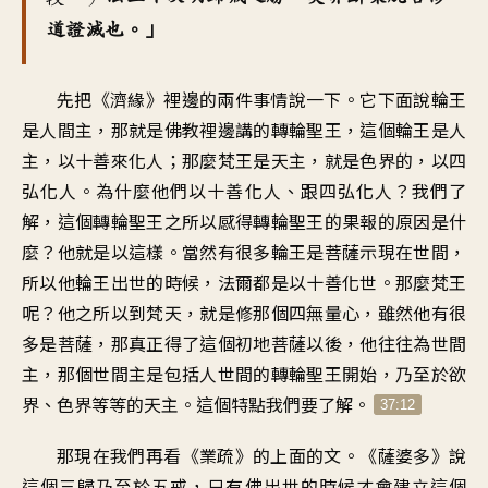
道證滅也。」
先把《濟緣》裡邊的兩件事情說一下。它下面說輪王
是人間主，那就是佛教裡邊講的轉輪聖王，這個輪王是人
主，以十善來化人；那麼梵王是天主，就是色界的，以四
弘化人。為什麼他們以十善化人、跟四弘化人？我們了
解，這個轉輪聖王之所以感得轉輪聖王的果報的原因是什
麼？他就是以這樣。當然有很多輪王是菩薩示現在世間，
所以他輪王出世的時候，法爾都是以十善化世。那麼梵王
呢？他之所以到梵天，就是修那個四無量心，雖然他有很
多是菩薩，那真正得了這個初地菩薩以後，他往往為世間
主，那個世間主是包括人世間的轉輪聖王開始，乃至於欲
界、色界等等的天主。這個特點我們要了解。
37:12
那現在我們再看《業疏》的上面的文。《薩婆多》說
這個三歸乃至於五戒，只有佛出世的時候才會建立這個