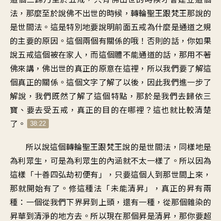
法，那麼至於說佛不出世的時候，轉輪聖王跟梵王那說的
是世間法。這是特別地要說明前面五戒為什麼是通道之規
的主要的原因。這個兩個有關係的哦！否則的話，你如果
說五戒這個被在家人，而這個體不能通道的話，那用不著
佛來講，佛出世的真正的原意在這裡，所以我們要了解這
個真正的關係。這個文字了解了以後，因此我們進一步了
解說，我們既然了解了這個特點，那於是我們去歸依三
寶、要去受五戒，真正的目的在哪裡？這也就比較清楚
了。
38:22
所以說這個轉輪聖王跟梵王說的是世間法，同樣地是
為利眾生，可是為利眾生的內涵就不太一樣了。所以因為
這樣「十善四弘劫初便有」，只要這個人到那世間上來，
那就開始有了。修這種法「未能清昇」，真正的昇有兩
種：一個從我們下界昇到上頭，還有一種，從那個雜染的
昇華到清淨的地方去。所以現在那個昇是清昇，那你要超