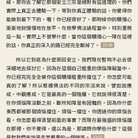
候，那你去了解它那個安立三宗是絕對有這道理的。你們
實際上真正去體驗一下，等到你真正體驗的話，你覺得你
能做到最下下的，喔！你已經很好了，那時候你的驕慢心
漸漸地就慢慢地在放平。在修學佛法過程當中，特別重視
這一點。實際上不管學什麼，當你這個驕慢心一障在這裡
的話，你真正的深入的路已經完全斷掉了。
22:49
所以它到底為什麼原因安立，我們現在暫時不必去很
深細地去探討它，因為在這個自己粗重的煩惱障礙當中，
你已經完完全全被你這個驕慢粗重所擋住了，你怎麼可能
真的了解？所以根據佛法的不同的宗派來說，譬如說應
成，中觀應成，它是最高的一個階層，它就說得很清楚，
在你煩惱障沒斷之前，斷所知障是有困難的。因為你什麼
東西都被那個煩惱擋住，煩惱一擋住，你透過你的煩惱去
看，你怎麼看得清楚前面的事實？而現在最強盛的煩惱擋
在那裡，你不覺得，還以為是，那請問你學些什麼？這個
是對我們來說是非常嚴重的一個錯誤。
23:52