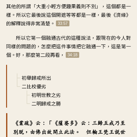
其他的所謂「大重小輕方便趣果義則不別」，這個都是一
樣。所以它最後說這個開遮等等都是一樣，最後《濟緣》
的解釋說得非常清楚。
33:57
所以它第一個融通古代的這種說法，跟現在的今人對
同樣的問題的，怎麼把這件事情把它融通一下，這是第一
個。好，那麼第二段再看，
34:18
初舉歸戒所出
二比校優劣
初明世教之劣
二明歸戒之勝
《業疏》云：「《薩婆多》云：三歸五戒乃至
別脫，由佛出故開立此法。 但輪王梵王說世