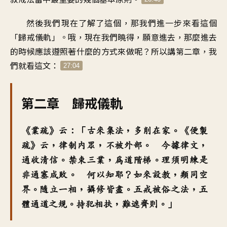
然後我們現在了解了這個，那我們進一步來看這個
「歸戒儀軌」。哦，現在我們曉得，願意進去，那麼進去
的時候應該遵照著什麼的方式來做呢？所以講第二章，我
們就看這文：
27:04
第二章 歸戒儀軌
《業疏》云：「古來集法，多削在家。《便製
疏》云，律制內眾，不被外部。 今據律文，
通收清信。禁束三業，為道階梯。理須明練是
非通塞成敗。 何以知耶？如來設教，類同空
界。隨立一相，攝修皆盡。五戒被俗之法，五
體通道之規。持犯相扶，難遮齊則。」