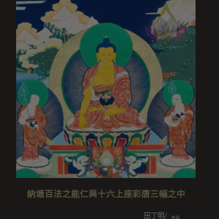
納塘百法之能仁與十六上座彩唐三幅之中
田丁明/王美智/田岳衢/王覧/
恭迎