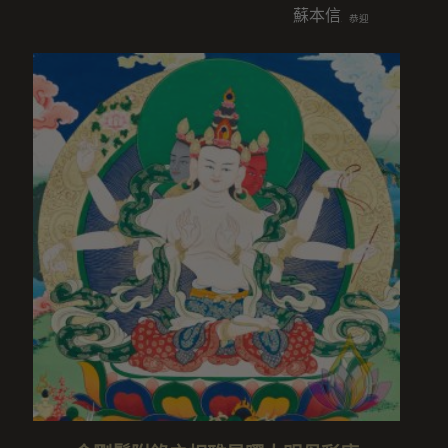
蘇本信/蘇建欣/胡雨媗/柯
恭迎