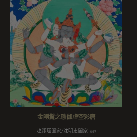
金剛鬘之瑜伽虛空彩唐
趙翊瑾闔家/沈明忠闔家
恭迎