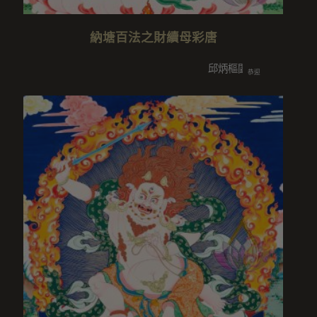
納塘百法之財續母彩唐
邱炳樞闔家/王耀德闔家/賴清闔
恭迎