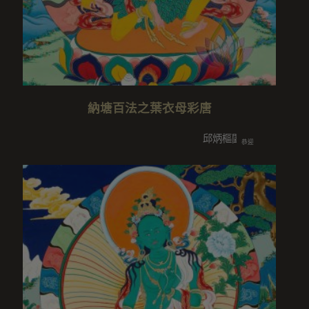
納塘百法之葉衣母彩唐
邱炳樞闔家/王耀德闔家/賴清闔
恭迎