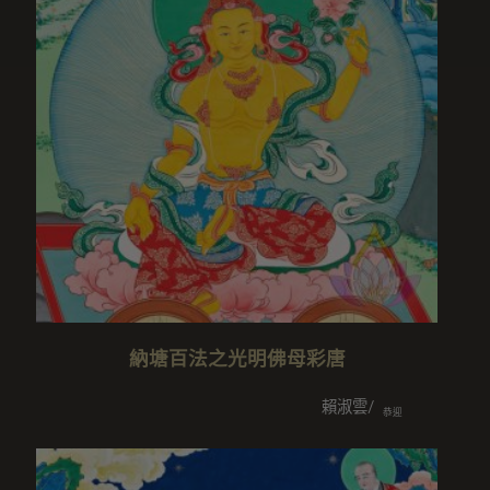
納塘百法之光明佛母彩唐
賴淑雲/陳麗紅/林鈺佩/林子祐
恭迎