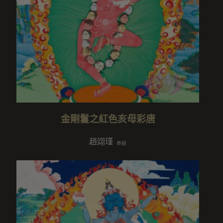
金剛鬘之紅色亥母彩唐
趙翊瑾
恭迎