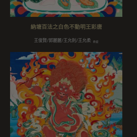
納塘百法之白色不動明王彩唐
王俊賢/郭麗麗/王允則/王允柔
恭迎