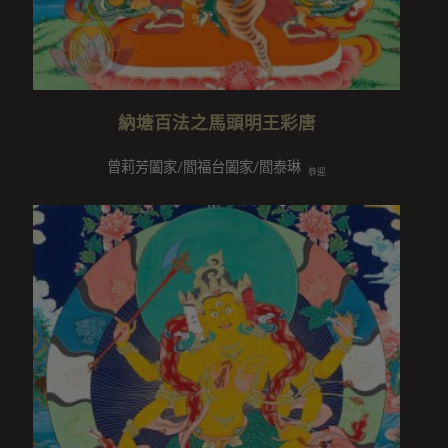
納塘百法之馬頭明王彩唐
曾莉芳闔家/閻福台闔家/閻泰琳
恭迎