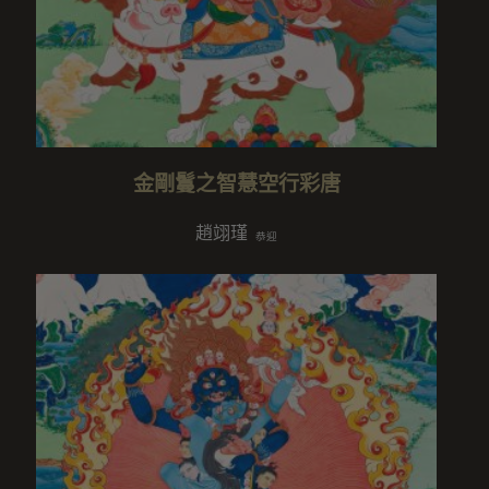
金剛鬘之智慧空行彩唐
趙翊瑾
恭迎