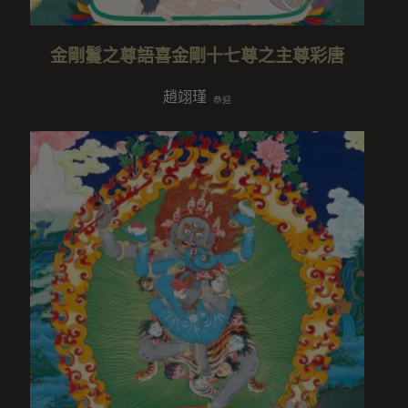
金剛鬘之尊語喜金剛十七尊之主尊彩唐
趙翊瑾
恭迎