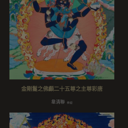
金剛鬘之佛顱二十五尊之主尊彩唐
韋清聯
恭迎