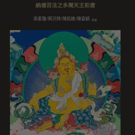
納塘百法之多聞天王彩唐
梁素瓊/蔡沂鍀/陳拓維/陳姿穎
恭迎