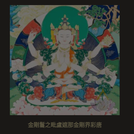
金剛鬘之毗盧遮那金剛界彩唐