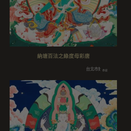
納塘百法之綠度母彩唐
台北市妙慧/妙行/妙善/信中
恭迎