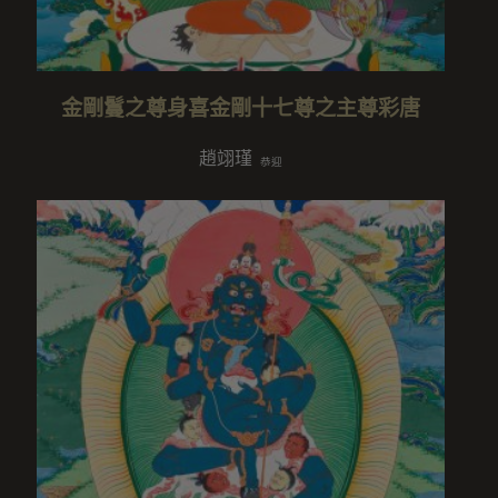
金剛鬘之尊身喜金剛十七尊之主尊彩唐
趙翊瑾
恭迎