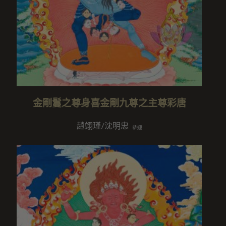
金剛鬘之尊身喜金剛九尊之主尊彩唐
趙翊瑾/沈明忠
恭迎