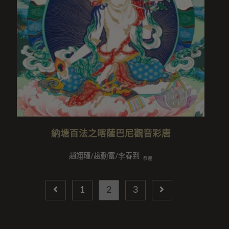
納塘百法之喀薩巴尼觀音彩唐
趙翊瑾/趙勤富/李春到
恭迎
1
2
3