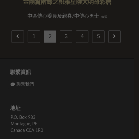
金剛鬘附錄之枳雅星曜大明母彩唐
中區傳心委員及親眷/中傳心勇士
恭迎
1
2
3
4
5
聯繫資訊
聯繫我們
地址
P.O. Box 983
Montague, PE
Canada C0A 1R0