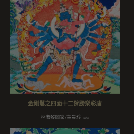
金剛鬘之四面十二臂勝樂彩唐
林淑琴闔家/董貴珍
恭迎