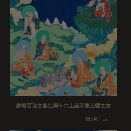
納塘百法之能仁與十六上座彩唐三幅之左
田丁明/王美智/田岳衢/王覧/
恭迎