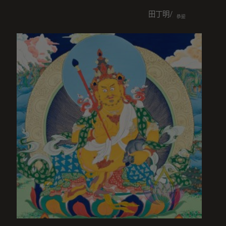
田丁明/王美智/田岳衢/王覧/
恭迎