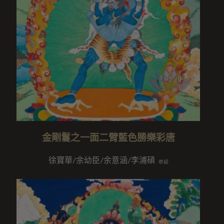
金剛鬘之一面二臂藍色勝樂彩唐
徐寶華/余幼臣/余意涵/李浦碩
恭迎