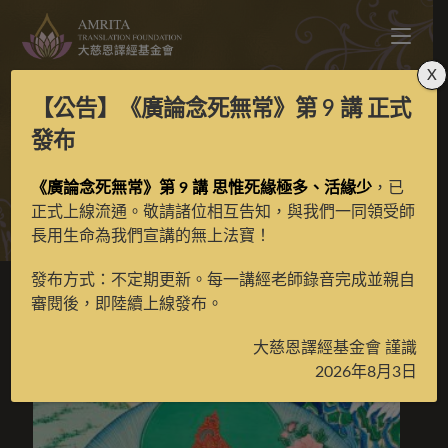
X
【公告】
《廣論念死無常》第 9 講
正式
納塘百法、金剛鬘唐卡
發布
《廣論念死無常》第 9 講 思惟死緣極多、活緣少
，已
>
典藏館
>
納塘百法、金剛鬘唐卡
>
第2頁
正式上線流通。敬請諸位相互告知，與我們一同領受師
長用生命為我們宣講的無上法寶！
發布方式：不定期更新。每一講經老師錄音完成並親自
納塘百法唐卡
審閱後，即陸續上線發布。
大慈恩譯經基金會 謹識
2026年8月3日