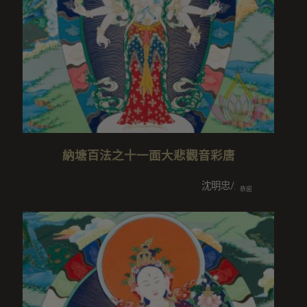
納塘百法之十一面大悲觀音彩唐
沈明忠/趙翊瑾/沈鳳欽/彭玉蘭
恭迎