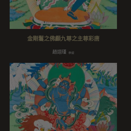
金剛鬘之佛顱九尊之主尊彩唐
趙翊瑾
恭迎