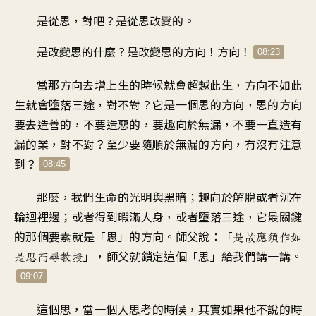
0
是從思，對吧
？
是從思改變的
。
8
0
:
是改變思的什麼
？
是改變思的方向
！
方向
！
08:23
8
0
:
當那方向去增上生的時候
就會超越此生
，
方向不如此
8
1
生就會墮落三途
，
對不對
？
它是一個思的方向
，
思的方向
*
3
要去造善的
，
不要造惡的
，
要趣向於無漏
，
不要一直造有
*
漏的業
，
對不對
？
至少要隨順於無漏的方向
，
有沒有注意
到
？
08:45
那麼
，
我們生命的光明與黑暗
；
趣向於解脫或者沉在
輪迴裡邊
；
或者得到暇滿人身
，
或者墮落三途
，
它最關鍵
的那個要素就是
「
思」的方向
。
師父說
：「
是故應須作如
」，
師父就鎖定這個「思
」
給我們講一講
。
是思而尋教授
09:07
這個思
，
當一個人思考的時候
，
其實如果他不說的時