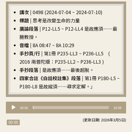
講次 |
0498 (2024-07-04 ~ 2024-07-10)
標題 |
思考是改變生命的力量
廣論段落 |
P12-LL5 ~ P12-LL4 是故應須……最
勝教授。
音檔 |
8A 08:47 ~ 8A 10:29
手抄頁/行 |
第1冊 P235-LL3 ~ P236-LL5 (
2016 南普陀版：P235-LL2 ~ P236-LL3 )
手抄段落 |
是故應須……最後超脫。
四家合註《白話校註集》段落 |
第1冊 P180-L5 ~
P180-L8 是故縱須……尋求定解。」
音
00:00
10:08
訊
(更新日期: 2026年3月5日)
播
00:00
放