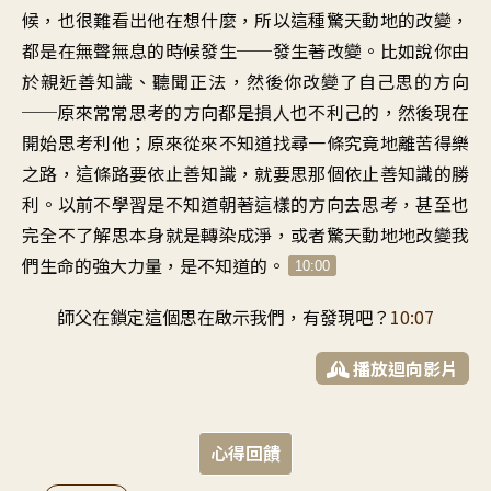
候
，
也很難看出他在想什麼
，
所以這種驚天動地的改變
，
都是在無聲無息的時候發生
──
發生著改變
。
比如說你由
於親近善知識
、
聽聞正法
，
然後你改變了自己思的方向
──
原來常常思考的方向
都是損人也不利己的
，
然後現在
開始思考利他
；
原來從來不知道
找尋一條
究竟地離苦得樂
之路
，
這條路要依止善知識
，
就要思那個依止善知識的勝
利
。
以前不學習是不知道
朝著這樣的方向去思考
，
甚至也
完全不了解
思本身就是轉染成淨
，
或者驚天動地地
改變我
們生命的
強大力量
，
是不知道的
。
10:00
師父在鎖定這個思
在啟示我們
，
有發現吧
？
10:07
播放迴向影片
心得回饋