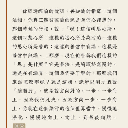
你經過經論的說明
，
善知識的指導
，
這個
法相
，
你真正應該認識的
就是我們心裡想的
，
那個時候的行相
。
說：「喔
！
這個叫思心所
，
這個叫想心所
；
這樣的思心所是染污的
，
這樣
的思心所是善的
；
這樣的善當中有漏
，
這樣是
善當中無漏
。」
那麼
，
現在他告訴我們這樣的
「
思」是什麼
？
它是善法
，
是隨順於無漏的
，
還是在有漏界
，
這個我們要了解的
。
那麼我們
應該怎麼辦呢
？
就是這樣
，
說所以剛才我說
「隨順於
」，
就是說方向對的
，
一步、一步向
上
，
因為我們凡夫
，
因為方向一步、一步向
上
，
你就在這個染污的
這個世界當中，慢慢地
淨化
，
慢慢地向上、向上
，
到最後超脫
。
01:52