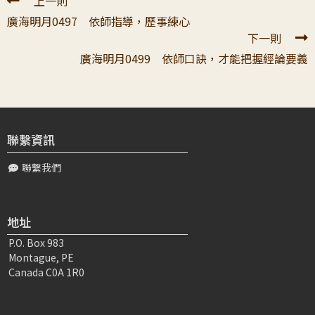
上一則
恭敬頂禮 日常師父，真如老師！非常感恩老師特別細心的
廣海明月0497 依師指導，歷事練心
帶領弟子們深入學習師父的開示，很細心的一步一步引導，
下一則
這一講的全廣弟子有聽了大約10遍，但...
廣海明月0499 依師口訣，才能把握經論要義
Chou〇〇
2024-07-25 15:06:11
弟子頭昏腦脹時，是無法跟上老師的理路的！真是不容易
老師的消文精確，弟子沒有老師的消文、教導，不知會變成
怎樣！ 謝謝老師 弟子會再反覆...
聯繫資訊
聯繫我們
江〇〇
2024-07-12 10:15:20
「思」到底是什麼？ 「聞」的方面， 廣論中，有聽聞軌理
的器三過， 描述聽聞的三種層次的過失； 「修」的方面，
地址
有很常引用的 「所...
P.O. Box 983
Montague, PE
陳〇〇
2024-07-16 00:08:40
Canada C0A 1R0
頂禮大寶恩師： 感恩 老師在498講，將 大師「作如是思而
尋教授」的要義，如此清晰的引導學習。更深入剖析 師父
對於「思」的教授深意。透過此...