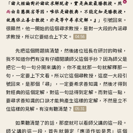
「
諸大經論對於
諸欲求解脫者
，
實是無欺最勝教授
。
然
而
由自慧微劣等因
，
唯依是諸教典
，
不能定知是勝教授
，
」
引號回來
。
故應依止善士教授
，
於是等中尋求定解
。』
很顯然
，
他一開始的這個尋求教授
，
是對一大段的內涵尋
求教授
，
所以它要結合上下文
。
04:56
先把這個問題搞清楚
，
然後諸位班長在研討的時候
，
我不知道你們有沒有仔細閱讀
師父這個手抄
？
因為師父是
把它
一句一句分開來講的
，
你不能就那一句
就解釋那一
句
，
一定要上下文看
。
所以它這個尋教授
，
這麼一大段引
號回來
，
是那個「尋
」，
一定要希求善知識
，
然後才得到
對經典的這個定解
，
對這一句話得到定解
。
而對這一點
，
要尋求善知識的口訣
才能夠產生這樣的定解
，
不然是立不
住這樣的見解
。
有沒有聽清楚
？
05:31
如果聽清楚了的話
，
那麼就可以看師父講的這一段
。
師父講的這一段
，
首先就鎖定
「
應須作如是思
」
這個