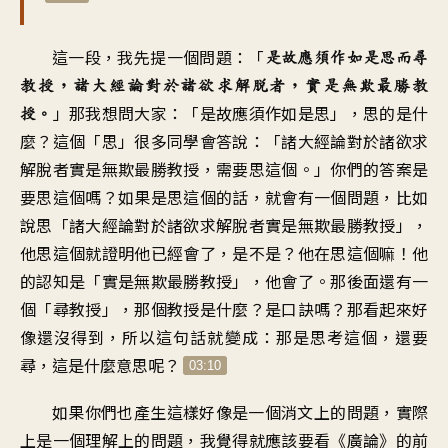
這一段
，
我先提一個問題
：「
是故應須作如是思
而尋
教授
，
諸大經論對於諸欲求解脫者
，
實是無欺最勝教
」
那我想問大家
：「
是故應須作如是思
」，
思的是什
授
。
麼
？
這個「思
」
很多同學會答說
：「
諸大經論對於諸欲求
解脫者
實是無欺最勝教授
，
需要思這個
。」
你們的答案是
要思這個嗎
？
如果是思這個的話
，
就會有一個問題
，
比如
說思
「
諸大經論對於諸欲求解脫者
實是無欺最勝教授
」，
他思這個就證明
他已經會了，是不是
？
他在思這個嘛
！
他
的認知是
「
實是無欺最勝教授
」，
他會了
。
那後面還有一
個「尋教授
」，
那個教授是什麼
？
是口訣嗎
？
那看起來好
像還沒得到
，
所以這句話就變成
：
那是思考這個
，
還要
尋，這是什麼意思呢
？
03:10
如果你們也產生這樣
好像是一個消文上的問題
，
實際
上是一個理解上的問題
，
我覺得就應該
要看《廣論》的前