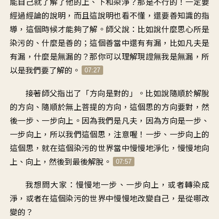
能自己就了解了
他的上、下和染淨
？
那是不行的
！
一定要
經過經論的說明
，
而且這說明也看不懂
，
還要善知識的指
導
，
這個時候
才能夠了解
。
師父說
：
比如說什麼思心所是
染污的
、
什麼是善的
；
這個善當中還有有漏
，
比如凡夫是
有漏
，
什麼是無漏的
？
那你可以理解現證無我是無漏
，
所
以是我們要了解的
。
07:27
接著師父指出了
「
方向是對的
」。
比如說隨順於解脫
的方向
、
隨順於無上菩提的方向
，
這個思的方向要對
，
然
後一步、一步向上
。
因為我們是凡夫
，
因為方向是一步、
一步向上
，
所以我們這個思
，
注意喔
！
一步、一步向上的
這個思
，
就在這個染污的世界當中
慢慢地淨化
，
慢慢地向
上、向上
，
然後到最後解脫
。
07:57
我想問大家
：
慢慢地一步、一步向上
，
或者轉染成
淨
，
或者在這個染污的世界中
慢慢地改變自己
，
是從哪改
變的
？