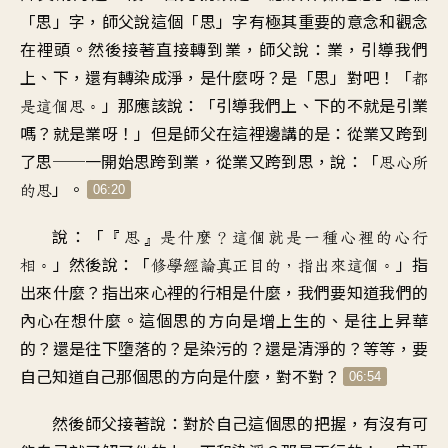
「思」字
，
師父說這個「思」字
有極其重要的意念
和觀念
在裡頭
。
然後接著直接轉到業
，
師父說：業
，
引導我們
上、下
，
還有轉染成淨
，
是什麼呀
？
是「思」對吧
！「
都
」
那應該說
：「
引導我們上、下的
不就是引業
是這個思
。
嗎
？
就是業呀
！」
但是師父在這裡邊講的是
：
從業又跨到
了思
──
一開始思跨到業
，
從業又跨到思
，
說：「
思心所
」。
的思
06:20
說：「
『思』是什麼
？
這個就是一種心裡的心行
」
然後
說：「
」
指
相
。
修學經論真正目的
，
指出來這個
。
出來什麼
？
指出來心裡的行相是什麼
，
我們要知道我們的
內心
在想什麼
。
這個思的方向是
增上生的
、
是往上昇華
的
？
還是往下墮落的
？
是染污的
？
還是清淨的？等等
，
要
自己知道自己
那個思的方向是什麼
，
對不對
？
06:54
然後師父接著說
：
對於自己這個思的把握
，
有沒有可