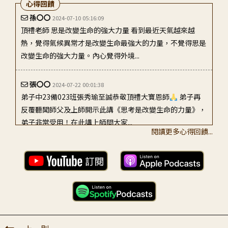
心得回饋
孫〇〇
2024-07-10 05:16:09
頂禮老師 思是改變生命的強大力量 看到最近天氣越來越
熱，覺得氣候異常才是改變生命最強大的力量，不覺得思是
改變生命的強大力量。內心覺得外境...
張〇〇
2024-07-22 00:01:38
弟子中23備023班張秀瑜至誠恭敬頂禮大寶恩師
弟子再
反覆聽聞師父及上師開示此講《思考是改變生命的力量》，
弟子非常受用！在此講上師問大家...
閱讀更多心得回饋...
張〇〇
2024-07-09 21:50:37
關於113/7/8學習全廣#498的學習心得~ 因為善友有先佈達
要共學的全廣講次 所以才能事先預習 聽了幾遍一直做刪去
法，最後覺得 師父這...
沈〇〇
2024-07-10 18:53:08