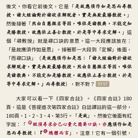
後文
。
你看它前後文
，
它是「
是故
應須作如是思而尋教
」
授
，
諸大經論對於諸欲求解脫者
，
實是無欺最勝教授
。
然後接著
「
然由自慧微劣等因
，
唯依是諸教典
，
不能定知
」
這
是勝教授
，
故應依止善士教授
，
於是等中尋求定解
。
個「尋教授
」
就是尋口訣的意思
。
這一大段應該放在
：
「
是故應須作如是思
」，
接著那一大段到
「
定解」後面，
「而尋口訣
」（
是故應須作如是思：「諸大經論
對於諸欲
求解脫者，實是無欺最勝教授。然由自慧微劣等因，唯依
是諸教典，不能定知是勝教授，故應依止善士教授，於是
），對
不對？
等中尋求定解。」而尋教授
03:57
大家可以看一下《四家合註
》。《
四家合註》180
頁
，
這是《菩提道次第
四家合註》白話譯註的這一部分
，
180頁，1、2、3、4
，
第5行
。「
」，
然後它後面有紅
是故
字說
：「
縱須尋求
合己心量之簡要口訣
，
亦
應須作如是
」，
注意！它有一個引號
，
思而尋教授
：『
總體而言