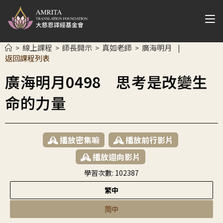
線上課程
師長開示
真如老師
廣海明月
>
>
>
>
|
返回課程列表
廣海明月0498 思考是改變生
命的力量
播放密集嘛
播放前行影片
播放迴向影片
學習次數:
102387
繁中
简中