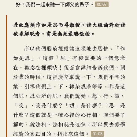
好！我們一起來聽一下
師父的帶子
。
00:07
器
是故應須作如是思而尋教授
，
諸大經論對於諸
欲求解脫者
，
實是無欺最勝教授
。
0
0
所以我們腦筋裡
應該這樣地去思惟
。「
作
:
如是思
」，
這個「思」有
極重要的一個意念
2
3
在
、
觀念在裡頭哦
！
後面會詳細告訴我們
，
關
*
於業的時候
，
這裡我簡單說一下
。
我們平常的
業
，
引導我們上、下
，
轉染成淨等等
，
都是這
個思
，
思心所的思
。
我們說受、想、行、識，
「受
」，
受是什麼
？「
想」是什麼
？「
思」是
什麼
？
這個就是一種心裡的心行相
，
我們要了
解的
，
說法相、法相就是這個
。
所以要去
修學
經論的真正目的
，
指出來這個
。
01:03