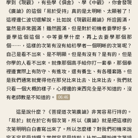
學到《現觀
》，
有些學《俱舍》、學《中觀
》，
你會發現
《廣論》的這個「易於受持
」
真的是太明晰、太顯著了
！
這裡邊仁波切還解說
，
比如說《現觀莊嚴論》所詮圓滿
，
當然是非常圓滿
！
雖然圓滿
，
但是對於初機者要學好多
，
要學這個這個
，
中等要學什麼
，
再上去要學那個那
個
……，
這樣的次第有沒有
給初學者一個明晰的次第呢
？
自己是看不出來、是不明顯
。
但是有沒有？是有的
，
但是
你學的人看不出來
。
就像那個高手給你打一套拳
，
那個拳
裡邊實際上有防守
、
有進攻，還有養生、有各種套路
。
但
是我們通常就覺得他在那兒
比來比去
、比來比去，
我們就
只看一個大概的樣子
，
心裡邊的東西完全是不知道的
，
沒
有老師教是不知道的
。
06:46
這是說什麼
？《
菩提道次第廣論
》
非常容易行持的
。
「
易於」就在於它有個次第
，
所以《廣論》就是把這樣的
次第
明明白白書寫出來了
。
所以怎麼樣
？
對我們初機來說
容不容易受持啊
？
當然容易受持啦
！
比如一開始道次第接