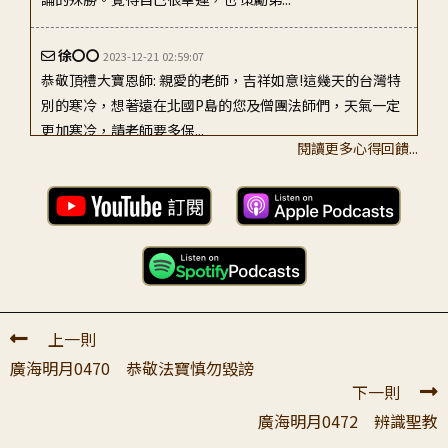
徐〇〇
2023-12-21 02:59:07
恭敬頂禮大寶恩師: 親愛的老師，吉祥如意!這幾天的台灣特
別的寒冷，想著遠在北國P島的您及僧團法師們，天氣一定
更加寒冷，請老師要多保...
閱讀更多心得回饋...
許〇〇
2023-12-28 21:15:53
Dear 大悲上師： 很抱歉，我已經懈怠一陣子沒有聽聞全廣
了，本來堅持許多的晨間根道全廣共學+心相共學，最近因
為法師帶課...
李〇〇
2024-07-27 00:00:12
上一則
廣海明月第471講讀後 有此一說：「外行的看熱鬧，內行的
廣海明月0470 恭敬法寶慎勿毀謗
看門道。」而有幸值遇大善知識的我們，何德何能？得以由
下一則
「外」而「內」，依循次第，成功...
廣海明月0472 辨識聖教
胡〇〇