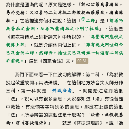
為什麼是圓滿的呢
？
原文是這樣
。「
調心次第為最勝故，
易於受持
；
又以善巧二大車軌
二師教授而莊嚴故
，
勝出餘
」
它這裡邊有個小註說
：
這個「
」是「
軌
。
二師
謂
善巧
」，
這個是
無著派之金洲
，
及善巧龍樹派之小明了杜鵑
《道次第傳承上師
祈請文》中所說的
，「
為覺窩阿底峽之
」，
就是介紹他兩個上師
。「
親傳上師
雖有說是阿哇都帝
巴
及金洲二師
，
然師云
，
德哇尖巴及喇嘛一切遍智二師
俱
」
這是《四家合註》文
。
許前說
。
02:31
我們下面來看一下
仁波切的解釋
：
第二科
，「
為於教
授起敬重故
開示其法殊勝
」。
在這個地方妙音笑大師
分作
三科
，
第一科就是「
」。
就開始注意到這個
辨識法者
「法
」，
說可以有很多意思
。
大家都知道「法」有從苦難
中救護
、
有悲憫等等特別多的意思
，
那麼在此處的這個
「法
」，
所要辨識的這個法是什麼呢
？「
法者
，
此教授基
」──
就是《菩提道炬論
》。
說「為
論，謂《菩提道炬
》