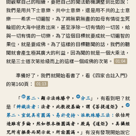
間觀察自己的相續
，
要把自己的聞法動機調整到
比如說
：
我們是用共下士意樂
、
共中士意樂
，
還是用不共的上士意
樂
──
希求一切遍智
，
為了將無窮無盡的如母有情
從生死
輪迴的大海中拯救出來
，
甚至淨除一切有情的一切苦
，
給
與一切有情的一切樂
，
為了這個目標就要
成就一切遍智的
果位
，
就是要成佛
。
為了這樣的目標聽聞的話
，
我們的聽
聞就會產生
極其廣大的利益
，
因為聞的就是一個大乘法
，
就是三士道次第拾級而上的
這樣一個成佛的次第
。
01:04
準備好了，我們就開始看書了
，
看《四家合註入門》
的第160頁
：
01:13
「
」，
有看到吧？就
第二、
顯示法殊勝中，
分三
是「
辨識法者
：
法者
，
此教授基論，謂《菩提道炬
》。
第二、宣說具有圓滿、易於受持
、
派軌殊勝三法
：
依怙所
造雖有多論
，
然如根本極圓滿者
，
厥為《道炬
》。
具攝經
」
有沒有發現開始說
它
咒所有樞要而開示故
，
所詮圓滿
。