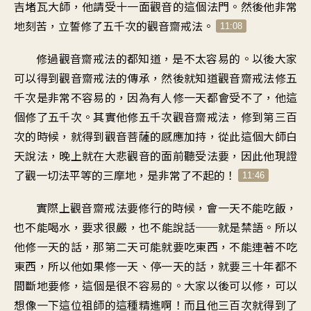
吉堵瓦大師
，
他請受十一面觀音的這個法門
。
然後他非常
地刻苦
，
立誓修了五千次的觀音齋戒法
。
11:08
修過觀音齋戒法的都知道
，
是不太容易的
。
以後大家
可以得到
觀音齋戒法的傳承
，
然後就知道觀音齋戒法
修五
千次是非常不容易的
，
因為有人修一天都會受不了
，
他這
個修了五千次
。
其實他修五千次觀音齋戒法
，
修到第三百
次的時候
，
就得到觀音菩薩的感應加持
，
從此這個大師白
天說法
，
晚上就在大悲觀音的面前
聽受法要
，
因此他現證
了
觀一切法平等的三摩地
，
是非常了不起的
！
11:46
實際上觀音齋戒法
要修行的時候
，
會一天不能吃飯，
也不能喝水
，
要求很嚴
，
也不能說話──就是禁語
。
所以
他修一天的話
，
那第二天可能就要吃東西
，
不能連著不吃
東西
，
所以他如果修一天
、
停一天的話
，
就要三十年都不
間斷地要修
，
這個是很不容易的
。
大家以後可以修
，
可以
想像一下這位祖師的
這種精進啊
！
而且他三百次就得到了