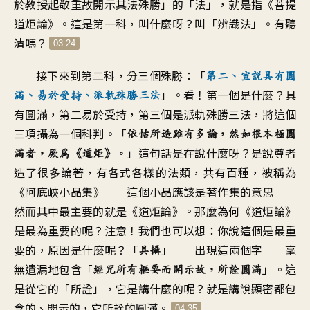
於教授起敬重故
開示其法殊勝」的「法
」，
就是指《菩提
道炬論
》。
這是第一科
，
叫什麼呀？叫「辨識法
」。
有聽
清嗎
？
03:24
接下來到第二科
，
分三個殊勝
：「
第二、宣說具有圓
」。
看！第一個是什麼？具
滿、易於受持
、
派軌殊勝三法
有圓滿
，
第二易於受持
，
第三個是派軌殊勝三法
，
將這個
三項攝為一個科判
。「
依怙所造雖有多論
，
然如根本極圓
」
這句話是在說什麼呀
？
是說尊者
滿者
，
厥為《道炬
》。
造了很多論著
，
有各式各樣的法類
，
共有百種
，
被稱為
《阿底峽小品集
》──
這個小品應該是著作集的意思
──
然而其中最主要的就是《道炬論
》。
那麼為何《道炬論
》
是最為重要的呢
？
注意！我們也可以想
：
你說這個是最重
要的
，
原因是什麼呢
？「
」──出現這兩個字
──
毫
具攝
無遺漏地包含
「
」。
這
經咒所有樞要而開示故
，
所詮圓滿
是從它的「所詮
」，
它是講什麼的呢
？
就是講說顯密都包
含的、開示的
，
它所詮的圓滿
。
04:35