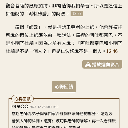
觀音菩薩的感應加持
，
非常值得我們學習
。
所以是這位上
師
他說的「派軌殊勝」的說法
。
12:27
這個「師云
」，
就是指語王尊者的上師
，
他承許這裡
所說的兩位上師
應依前一種說法
。
這裡的阿哇都帝巴
，
不
是小明了杜鵑
。
因為之前有人說
：「
阿哇都帝巴和小明了
杜鵑
是不是一個人
？」
但是仁波切說不是一個人
。
12:46
播放迴向影片
心得回饋
心得回饋
吳〇〇
2023-12-25 00:41:39
感恩老師為弟子開講四家合註關於法殊勝的部分。 透過妙
音笑大師的科判，還有仁波切與老師的講解，再一次看到廣
論的殊勝。覺得自己很幸運，也 策勵弟...