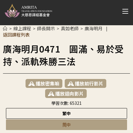
線上課程
師長開示
真如老師
廣海明月
>
>
>
>
|
返回課程列表
廣海明月0471 圓滿、易於受
持、派軌殊勝三法
播放密集嘛
播放前行影片
播放迴向影片
學習次數:
65321
繁中
简中