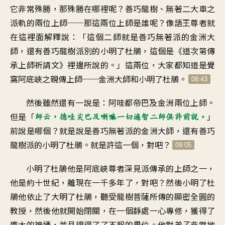
它非常殊勝
，
那殊勝在哪裡呢
？
善巧龍樹、無著二大車之
派軌的兩位上師
──
那這兩位上師是誰呢
？
像語王尊者就
在這裡面解釋說
：「
這個二師就是
善巧無著派的金洲大
師
，
還有善巧龍樹派別的
小明了杜鵑
，
這個是《道次第傳
承上師
祈請文》裡邊所說的
。」
這兩位
，
大家都知道是覺
窩阿底峽之
親傳上師
──
金洲大師和小明了杜鵑
。
08:43
然後雖然還有一說是
：
阿哇都帝巴及金洲兩位上師
。
但是「
」
師云
，
德哇尖巴及喇嘛一切遍智
二師俱許前說
。
前說是哪個
？
就是說是善巧無著派的
金洲大師
，
還有善巧
龍樹派的小明了杜鵑
。
就是許這一個，對吧
？
09:05
小明了杜鵑他是阿底峽尊者
深見派傳承的上師之一
，
他是約十世紀
，
離現在一千多年了，對吧
？
然後小明了杜
鵑
他依止了大明了杜鵑
，
聽受龍樹菩薩所傳的
顯密全圓的
教授
，
然後他就開始閉關
，
在一個靜處一心專修
，
獲得了
廣大的神通
，
並且證得了了不起的果位
。
他對弟子非常地