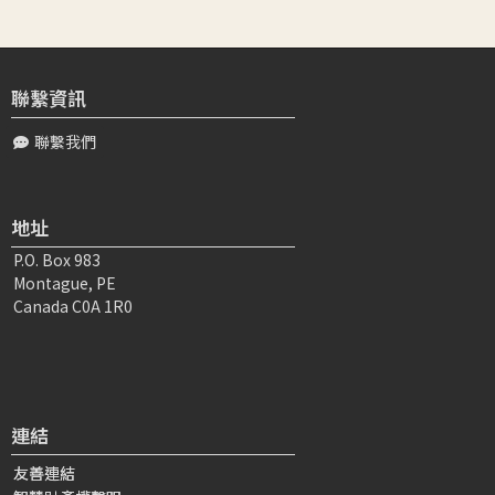
2023-12-27 14:53:21
敬愛的上師, 感謝您全廣 471 講替我們解釋廣論有『圓滿，
易於受持，派軌殊勝』等三種功德。圓滿：指完整收錄佛法
內涵。易於受持：指因有道次...
聯繫資訊
聯繫我們
邱〇〇
2023-12-20 22:38:26
敬禮上師.感恩老師慈悲開示四家合註的法殊勝精彩相關內
容.因為了解我有買書但是沒有在看書而補充的緣故.聽聞到
地址
許多的道次地傳承祖師的功德.使我生...
P.O. Box 983
Montague, PE
林〇〇
2023-12-23 11:12:42
Canada C0A 1R0
至誠頂禮老師： 在老師的殷殷教導中弟子現在聽聞或讀經
或定課前，都會記得思惟聞法勝利、告訴自己要發大乘心，
不只為自己，也要救...
連結
冼〇〇
2023-12-26 04:36:51
敬呈大寶恩師: 弟子希求學修證得生起不共上士意樂---希求
友善連結
成就一切遍智的佛果位，是為了一切如母有情能從生死輪迴