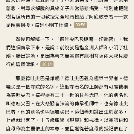
慈悲
，
對尋求解脫的具緣弟子
非常慈悲攝受
，
特別他把龍
樹菩薩
所傳的一切教授
完全地傳授給了阿底峽尊者
──
就
是傾囊相授
。
這是小明了杜鵑
。
09:56
然後再解釋一下
，「
德哇尖巴及喇嘛一切遍智
」，
我
們這個傳承下來，是說
：
前說就是指
金洲大師和小明了杜
鵑
。
勝出餘軌
，
是因為善巧無著還有龍樹菩薩
兩大深見廣
行的這個傳承
。
10:14
那麼德哇尖巴是誰呢
？
德哇尖巴義為極樂世界者
。
德
哇尖是一個寺院的名字
，
這個寺著名的上師
都有可能被稱
為德哇尖巴
。
這裡邊有二十一世的甘丹赤巴
，
他的別名也
叫德哇尖巴
。
在大悲觀音法流的傳承祖師中
，
也有德哇尖
巴者
，
他的別名也叫德哇尖巴
。
這個善知識出生於安多
，
七歲就出家了
，
十五歲廣學《現觀》和戒律
。
以藥師佛和
度母
作為主要依止的本尊
，
並且遵從著度母的授記
依止了