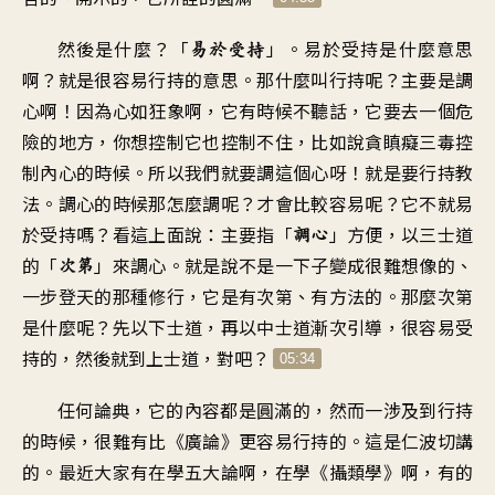
然後是什麼？「
」。
易於受持是什麼意思
易於受持
啊
？
就是很容易行持的意思
。
那什麼叫行持呢
？
主要是調
心啊
！
因為心如狂象啊
，
它有時候不聽話
，
它要去一個危
險的地方
，
你想控制它也控制不住
，
比如說貪瞋癡三毒
控
制內心的時候
。
所以我們就要調這個心呀
！
就是要行持教
法
。
調心的時候那怎麼調呢
？
才會比較容易呢
？
它不就易
於受持嗎
？
看這上面說
：
主要指「
」方便
，
以三士道
調心
的「
」來調心
。
就是說不是一下子變成
很難想像的
、
次第
一步登天的那種修行
，
它是有次第、有方法的
。
那麼次第
是什麼呢
？
先以下士道
，
再以中士道漸次引導
，
很容易受
持的
，
然後就到上士道，對吧
？
05:34
任何論典
，
它的內容都是圓滿的
，
然而一涉及到行持
的時候
，
很難有比《廣論》更容易行持的
。
這是仁波切講
的
。
最近大家有在學五大論啊
，
在學《攝類學》啊，有的