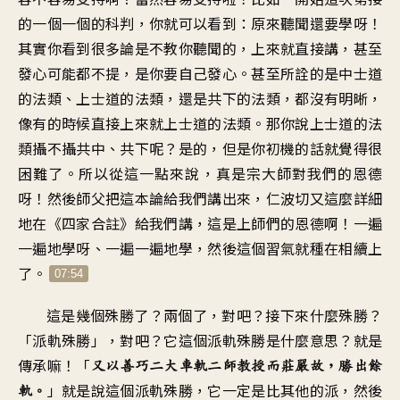
的
一個一個的科判
，
你就可以看到
：
原來聽聞還要學呀
！
其實你看到很多論
是不教你聽聞的
，
上來就直接講
，
甚至
發心可能都不提
，
是你要自己發心
。
甚至所詮的是中士道
的法類
、
上士道的法類
，
還是共下的法類
，
都沒有明晰
，
像有的時候直接上來就
上士道的法類
。
那你說上士道的法
類
攝不攝共中、共下呢？是的
，
但是你初機的話
就覺得很
困難了
。
所以從這一點來說
，
真是宗大師對我們的恩德
呀
！
然後師父
把這本論給我們講出來
，
仁波切又這麼詳細
地
在《四家合註》給我們講
，
這是上師們的恩德啊
！
一遍
一遍地學呀
、
一遍一遍地學
，
然後這個習氣就種在相續上
了
。
07:54
這是幾個殊勝了
？
兩個了，對吧
？
接下來什麼殊勝
？
「
派軌殊勝」，對吧
？
它這個派軌殊勝是什麼意思
？
就是
傳承嘛
！「
又以善巧二大車軌
二師教授而莊嚴故
，
勝出餘
」
就是說這個派軌殊勝
，
它一定是比其他的派
，
然後
軌
。