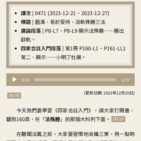
講次 |
0471 (2023-12-21 ~ 2023-12-27)
標題 |
圓滿、易於受持、派軌殊勝三法
廣論段落 |
P8-L7 ~ P8-L9 顯示法殊勝……勝出
餘軌。
四家合註入門段落 |
第1冊 P160-L1 ~ P161-LL1
第二、顯示……小明了杜鵑。
音
00:00
12:47
訊
(更新日期: 2023年12月20日)
播
00:00
放
今天我們要學習《四家合註入門
》，
請大家打開書，
器
翻到160頁
，
在「
法殊勝
」的那個大科判下面
。
00:14
在聽聞法義之前
，
大家要習慣地收攝三業
，
用一點時