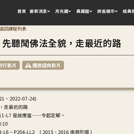
首頁
最新消息
月光藏
典藏館
師長開示
經典
返回課程列表
8 先聽聞佛法全貌，走最近的路
前行影片
播放迴向影片
21 ~ 2022-07-24)
，走最近的路
~ P11-L7 是故應當……令起定解。
3:10
-L6 ~ P204-LL2 ( 2015、2016 南普陀版 )