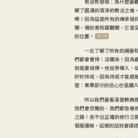
有沒有發現
：
為什麼要
解了圓滿的清淨的教法之後
啊
！
因為這是
所有的傳承祖
聞
，
親近善知識聽聞
，
它是
的位置
。
04:10
一旦了解了所有的
綱要
們都會覺得：沒關係
！
因為
就是要成佛
。
他從參禪入、
好好持戒
，
因為持戒才能遮
楚
：
業果部分的信心
也是趣
所以我們要看清楚
教典
我們會忽略的
，
我們都急著
之路
！
走不出正確的修行之
個是違緣
，
這樣的話就會誹