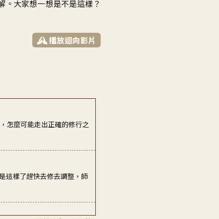
解
。
大家想一想是不是這樣
？
播放迴向影片
見，怎麼可能走出正確的修行之
就是這樣了趕快去修去調整，師