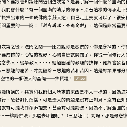
聽聞
？
要跟善知識聽聞這個道次第
？
是要了解一個什麼
？
圓滿的
，
我們會什麼
？
有一個圓滿的清淨的傳承
。
沿著這樣的傳承走下
師抉擇出來的
一條成佛的康莊大道
，
自己走上去就可以了
，
很安
至關重要的
──
說
：「
」，
這個是非常重要
所有道理，令起定解
和次第之後
，
法門之間
──
比如說你是念佛的
、
你是參禪的、你
都要成佛的
。
心裡的視野
、
心胸自然就開闊了
，
你從一個修行人
從念佛入
、
從學教入
……，
經過圓滿的教理的抉擇
，
他終會發菩
蔽
三惡趣的痛苦
、
才能破除三惡趣的苦和苦因
。
這是對業果部分
入空性的一個
強大的基礎
──
集資糧
！
04:55
裡邊所講的
，
其實和我們個人所求的東西是
不太一樣的
。
因為道
修行
、
急著對付煩惱
，
可是最大的問題是沒有正知見
。
沒有正知
路
就有可能栽到深淵裡去
，
甚至有可能謗法
，
因為不了解全圓的
謗
。
一誹謗佛法
，
那能去哪裡呢
？（三惡趣。）
對呀
，
那是最悲