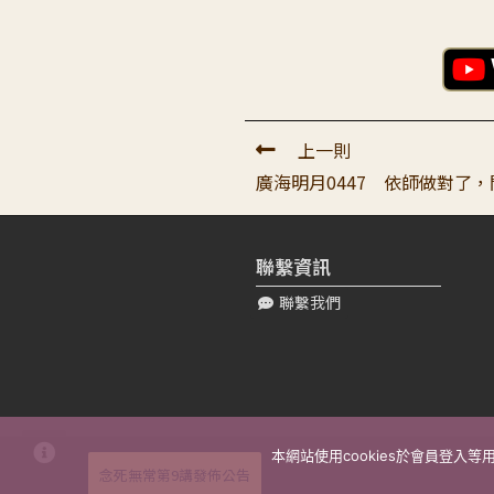
448講 先聽聞佛法全貌，
吃很多冤枉苦頭...
李〇〇
2022-07-22 09:44:55
448講《廣海明月》學習心得
上一則
廣海明月0447 依師做對了
蔡〇〇
2022-07-20 21:41:14
弟子會有一個先做再說的習性
橫衝直撞，而自己的習慣與...
聯繫資訊
聯繫我們
孫〇〇
2022-07-24 11:33:13
頂禮老師 宗:要先聽聞了解佛
2...
肖〇
2022-07-22 08:33:43
本網站使用cookies於會員登入
至尊無上大寶恩師： 無限感
念死無常第9講發佈公告
能讓我們能夠有充...