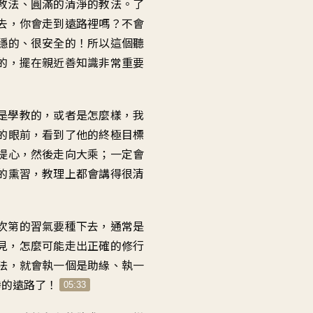
教法
、
圓滿的清淨的教法
。
了
去
，
你會走到遠路裡嗎
？
不會
穩的
、
很安全的
！
所以這個聽
的
，
擺在親近善知識
非常重要
是學教的
，
或者是怎麼樣
，
我
的眼前
，
看到了他的終極目標
提心
，
然後走向大乘
；
一定會
的熏習
，
教理上都會講得很清
次第的習氣
要種下去
，
通常是
見，怎麼可能走出
正確的修行
法
，
就會執一個是助緣
、
執一
慘的遠路了
！
05:33