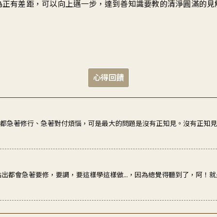
為正有差距
，
可以向上邁一步
，
達到善知識要教的
清淨圓滿的見
心得回饋
的都急著修行、急著對付煩惱，可是最大的問題是沒有正知見。沒有正知
點出都會急著要修，要調，要這樣學這樣做...，因為總覺得聽到了，阿！