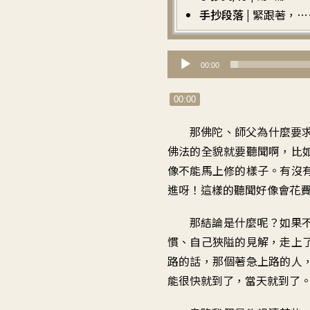
手抄段落 |
緊跟著，…
音
00:00
訊
播
00:00
放
那佛陀、師父為什麼要
器
佛法的全貌
就要聽聞啊
，
比
像不能馬上修的樣子
。
有沒
進呀
！
這樣的聽聞
好像會花
那結論是什麼呢
？
如果
慣
、
自己狹隘的見解
，
走上
路的話
，
那個著急上路的人
能很快就到了
，
當天就到了