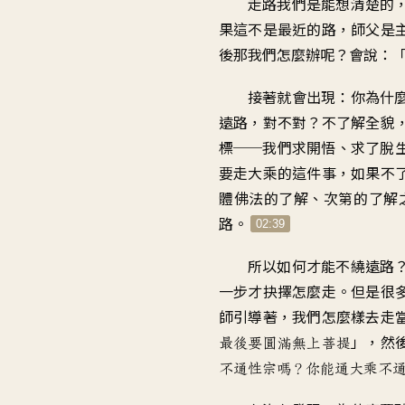
走路我們是能想清楚的
果這不是最近的路
，
師父是
後那我們怎麼辦呢
？
會說
：
接著就會出現
：
你為什
遠路，對不對
？
不了解全貌
標
──
我們求開悟
、
求了脫
要走大乘的這件事
，
如果不
體佛法的了解
、
次第的了解
路
。
02:39
所以如何才能不繞遠路
一步才抉擇怎麼走
。
但是很
師引導著
，
我們怎麼樣去走
」，
然
最後
要圓滿無上菩提
不通性宗嗎
？
你能通大乘不