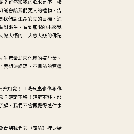
呢
？
雖然和我的欲求是不一樣
知識會給我們
更大的禮物
，
告
是我們對生命安立的目標
，
通
看到來生，看到無限的未來
我
大徹大悟的
、
大慈大悲的佛陀
去生無量劫來
他集的這些業
、
？
要想法處理
，
不具備的資糧
近善知識
！「
是故應當依善依
思
？
確定不移
！
確定不移
，
那
了解
，
我們不會再覺得這件事
會看到我們
跟《廣論》裡要給