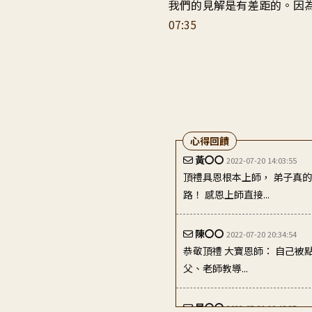
我們的見解
是有差距的
。
因
07:35
心得回饋
黃〇〇
2022-07-20 14:03:55
頂禮具恩根本上師， 弟子真
路！ 感恩上師直接...
陳〇〇
2022-07-20 20:34:54
恭敬頂禮 大寶恩師： 自己被
父、老師教導...
晁〇〇
2022-07-21 10:48:37