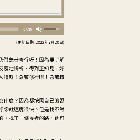
使
07:35
用
(更新日期: 2022年7月20日)
向
上/
我們急著修行呀
！
因為要了解
向
反覆地辨析
、
得到正知見
，
好
下
入道呀
！
急著修行啊
！
急著精
鍵
以
提
為什麼
？
因為都按照自己的習
高
好像就速度很快
。
但是找不對
或
的
，
找了一條最近的路
，
他可
降
低