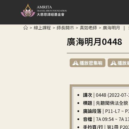
線上課程
師長開示
真如老師
廣海明月
>
>
>
>
|
廣海明月044
播放密集嘛
播放
講次 |
0448 (2022-07-
標題 |
先聽聞佛法全貌
廣論段落 |
P11-L7 
音檔 |
7A 09:54 ~ 7A 1
手抄頁/行 |
第1冊 P203