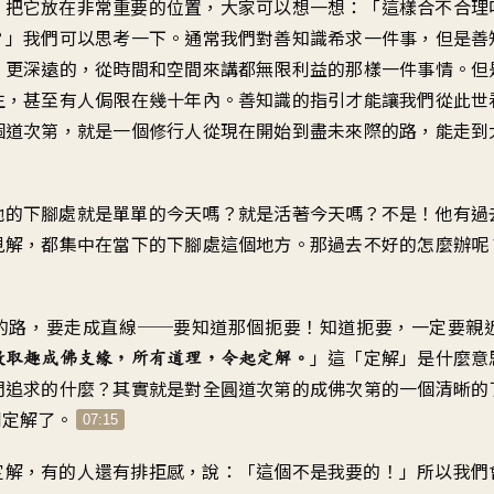
，
把它放在非常重要的位置
，
大家可以想一想
：「
這樣合不合理
？」
我們可以思考一下
。
通常我們對善知識希求一件事
，
但是善
、更深遠的
，
從時間和空間來講都
無限利益的那樣一件事情
。
但
生
，
甚至有人侷限在幾十年內
。
善知識的指引
才能讓我們從此世
個道次第，就是
一個修行人從現在開始到
盡未來際的路
，
能走到
他的下腳處
就是單單的今天嗎
？
就是活著今天嗎
？
不是
！
他有過
見解
，
都集中在
當下的下腳處這個地方
。
那過去不好的怎麼辦呢
的路
，
要走成直線
──
要知道那個扼要
！
知道扼要，一定要親
」
這「定解」是什麼意
數取趣
成佛支緣，所有道理
，
令起定解
。
們追求的什麼
？
其實就是對全圓道次第的
成佛次第的一個清晰的
到定解了
。
07:15
定解
，
有的人還有排拒感
，
說：「這個不是我要的
！」
所以我們