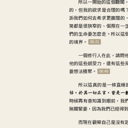
所以一開始的這個聽聞
的
，
但我的欲求是合理的嗎
訴我們如何去希求
更廣闊的
常都是很狹窄的
、
侷限在一
們的生命要怎麼走
。
所以這
的境界
。
06:21
一個修行人在此
，
請問
他的這些感受力
，
還有這些
要想法積聚
。
06:40
所以這真的是一條
直線
怙
，
於其一切正言
，
皆是一
時候再有善知識到眼前
，
我
無關緊要
，
因為我們已經得
而現在觀察自己
是沒有