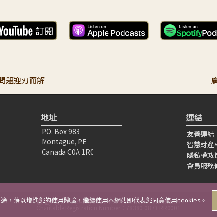
走最近的路 我們都急著入道！急著修行！急著精進！聽聞會花費更多時間！
 寫信給老師 至心敬礼大宝老師： 真是無比地淨信.感恩師父、老師諄諄教誨
，問題迎刃而解
，覺得先做才是最快的道路。但仔細思維後，會發現所謂的「先做」其實
地址
連結
P.O. Box 983
友善連結
Montague, PE
智慧財產
法全貌，走直線之路 卡點:覺得浪費時間，不能馬上修行，急修行 因 1.
Canada C0A 1R0
隱私權政
會員服務
等用途，藉以增進您的使用體驗，繼續使用本網站即代表您同意使用cookies。
恩您和师父苦口婆心殷殷教誨我們一開始修行佛法一定要親近善知識，瞭
版權所有© 2019-2026 AMRITA Translation Foundation
Charitable Registration Number：78380 0873 RR0001