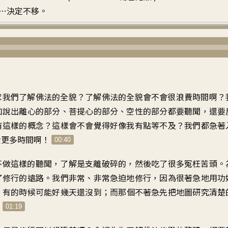
…決定不移。
求我們
了解佛法的全貌
？
了解佛法的全貌會不會
很浪費時間啊
？
如說出離心的部分
、
菩提心的部分、空性的部分
都要聽聞
，
還要
有這樣的概念
？
這樣會不會覺得
好像我有點等不及
？
我們都急著
費更多時間啊
！
00:40
不做這樣的聽聞
，
了解是
支離破碎的
，
然後吃了很多冤枉苦頭
。
了修行的遠路
。
我們非常、非常急迫地修行
，
因為很著急地用功
，
有的時候可能好幾天還沒到
；
而那個不著急先把地圖
研究清楚
。
01:19