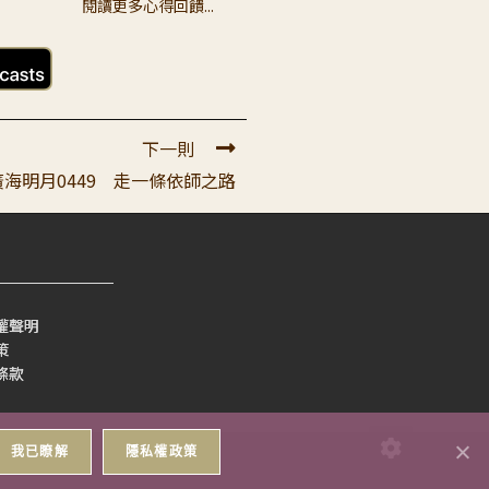
閱讀更多心得回饋...
不這樣做，了解是支離破碎然後
！感受到真是幸福...
下一則
廣海明月0449 走一條依師之路
是：只依著自己的習慣與知見
權聲明
要先聽聞，反覆辨析，得正知見
策
條款
我已瞭解
隱私權政策
解整體佛法的綱要和次第，這樣