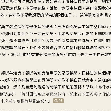
，
但是修行可以想清楚嗎
？
會認為
先了解佛法
修學的整體
、
綱要
主張要走近路
，
不要繞遠路
，
說第一步要走這個
，
為什麼跟我心
「
欸，這好像不是我想要的
學佛的那個樣子
！」
這時候怎麼辦呢
麼要了解
整個的修學佛法的體系
？
因為你必須要了解了整個的
，
，你如何判斷呢
？
那一定要丈量
，
比如說丈量我
此處的下腳處和
生死
，
是不是終極目標呢
？
因為我們沒有趣向於佛果
、
在修行的
了解整體的綱要
，
我們不會覺得菩提心
在整個修學佛法的體系中
之後
，
讓我們能夠有充分抉擇的
眼界和時間
，
去走一條自己
將
？
親近善知識
！
親近善知識後重要的是要聽聞
，
把佛法的這個綱
多人都不願意在
聽聞上花費時間
，
好像不聽自己就會走
，
這樣的
當前的一步
？
乃至走到彎路的時候
不知道怎麼轉
！
所以「
為什麼
後師父說
：「
請問圓滿無上菩提
你能有一樣東西不圓滿嗎
？
你能
」
通小乘嗎
？
這樣的話圓滿嗎
？
03:26