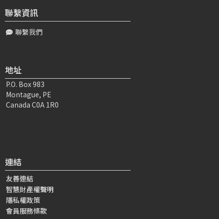
聯繫資訊
張〇〇
2022-01-23 03:48:13
聯繫我們
感恩老師帶著弟子學習從公案中認識菩薩，體會祂背後的真
心。菩薩會將一切最苦的事荷擔在自己身上，而且俱足「自
己衡量、衡量自己」的菩薩精神，並且在...
地址
P.O. Box 983
孫〇〇
2022-01-21 21:58:51
Montague, PE
頂禮老師 宗: 所錚事:菩薩戒是否可以開殺生戒 所立法:1.要多
Canada C0A 1R0
生多劫地修菩薩道2.善巧方便成就大悲的菩薩3.受了菩薩戒
4.如理修學菩...
冼〇〇
2022-01-20 23:01:15
連結
敬呈大寶恩師勝尊具大悲者足: 弟子在這講學習得到不同啓
示及疑惑，很想請益老師: 佛陀開許是具足嚴持菩薩戒、多
友善連結
生多劫具足愛他勝自的...
智慧財產權聲明
隱私權政策
會員服務條款
陳〇〇
2022-01-21 04:13:27