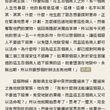
告訴商主說
：「
你要知道
，
在五百個商人之外
，
有一個商
人生性暴惡
，
他的長相
是這樣、這樣、這樣
，
名字叫
某
某、某某、什麼、什麼
，
他生起了惡念
想要謀財害命
，
正
在緊湊地思考、計劃
，
怎麼樣迅速地
殺害這些商人
，
然後
奪取他們的寶物
，
返回南贍部洲獨自享樂
。
所以
我今天把
他的想法
一五一十地
告訴你
，
你可以想個辦法
，
讓這個惡
人不要造下殺業
，
以免墮入地獄受報
，
而且這些商人都可
以活命
。
為什麼呀
？
因為這五百個商人
，
都已經對
阿耨多
羅三藐三菩提
安住不退轉了
，
如果那個惡人對於
安住菩薩
道的這五百個商人
造下殺業的話
，
就會墮落在地獄中
，
永
無出期
，
所以你要想個好辦法
去救他啊
！」
07:45
這個時候
，
善御商主從夢中突然就
醒過來了
。
醒過來
之後他就很緊張，他在想
：「
我有什麼辦法
能讓這個惡人
不要造下殺業
，
免受地獄的果報
，
而且這五百個商人
又可
以活命呢
？」
所以他就開始思考了
，
思考了一整天
，
完全
沒有想到好的辦法
。
然後他又繼續地冥思苦想
，
結果他一