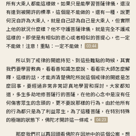
所有大乘人
都能這樣做
。
如果只是能學習菩薩律儀
，
還沒
有達到被開許的標準
，
這個是不能做的
。
還有一種
，
說更
何況自許為大乘人
，
就是自己認為自己是大乘人
，
但實際
上他的狀況什麼樣
？
他不守護菩薩律儀
，
就是完全不護戒
這樣的
。
即使是有相似的悲心
或者相似的菩提心
，
也一定
不能做
！
注意！重點
：
一定不能做
！
03:44
所以到了戒律的開遮持犯
、
到這些難點的時候
，
其實
我們要學習教典
，
看看善知識怎麼說
、
看看宗大師怎麼解
釋
，
這樣的話，才能弄清楚
佛陀所說這個戒律的開遮
是怎
麼回事
，
要經過非常非常認真地學習
和探討
。
大家都知
道
，
多生多劫地修菩薩行的菩薩
，
在他的心念中是沒有
任
何傷害眾生的念頭的
，
更不要說那樣的行為
。
由於他所有
的行為都只是
為了利益眾生
，
為了這種菩薩
，
在特別特殊
的極端的狀態下
，
佛陀才開許這一條戒
。
04:23
那麼
我們可以再回頭看佛陀
在因地中的這個公案
。
想