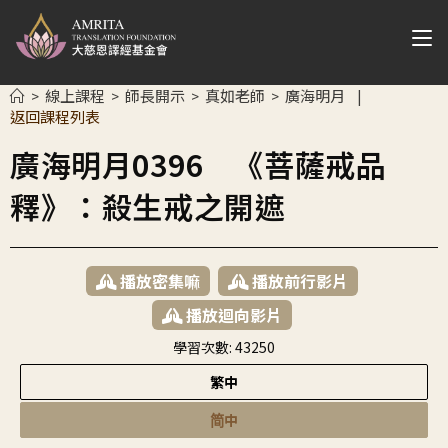
線上課程
師長開示
真如老師
廣海明月
>
>
>
>
|
返回課程列表
廣海明月0396 《菩薩戒品
釋》：殺生戒之開遮
播放密集嘛
播放前行影片
播放迴向影片
學習次數:
43250
繁中
简中