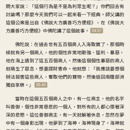
問大家說
：「
這個行為
是不是為利眾生呢
？」
你們回去有
討論嗎
？
那麼今天我們可以
一起來看一下經典
。
師父講的
這個公案
是出自
《
佛說大方廣善巧方便經
》，
在《佛說大
方廣善巧方便經》中
佛陀講了這個故事
。
04:57
佛陀說
：
在過去世
有五百個商人
入海取寶了
，
那個時
候就有另一個商人
，
他的個性非常地剛強
、
猛利、暴惡
，
他在海上
遇到了這五百個商人
。
然後這個個性暴惡的商人
就
萌生了惡念
，
想要謀財害命
。
他就想
：「
我應該要想個
辦法殺害
這些商人
，
奪取他們的寶物
，
然後返回南贍部洲
獨自享樂
。」
05:40
當時
在這個五百個商人之中
，
有一位商主
，
他的名字
叫善御
，
個性非常慈悲的一個人
，
對所有的人都
心懷著深
深的悲愍
。
這位善御商主
，
有一天就
躺著休息
，
忽然在夢
中
有一個身影出現
，
他夢到了海神
，
海神現身了
。
海神就