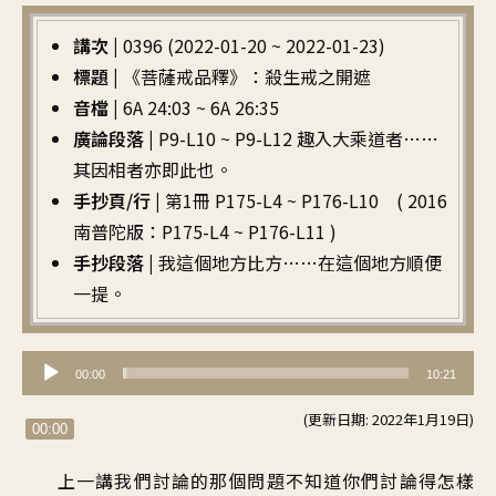
講次 |
0396 (2022-01-20 ~ 2022-01-23)
標題 |
《菩薩戒品釋》：殺生戒之開遮
音檔 |
6A 24:03 ~ 6A 26:35
廣論段落 |
P9-L10 ~ P9-L12 趣入大乘道者……
其因相者亦即此也。
手抄頁/行 |
第1冊 P175-L4 ~ P176-L10 ( 2016
南普陀版：P175-L4 ~ P176-L11 )
手抄段落 |
我這個地方比方……在這個地方順便
一提。
音
00:00
10:21
訊
(更新日期: 2022年1月19日)
播
00:00
放
上一講我們討論的那個問題
不知道你們討論得怎樣
器