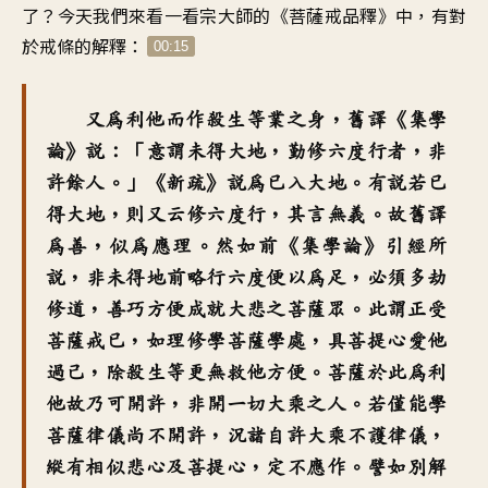
了
？
今天我們來看一看
宗大師的《菩薩戒品釋》中
，
有對
於戒條的
解釋
：
00:15
又為利他而作殺生等業之身
，
舊譯《集學
論》說
：「
意謂未得大地
，
勤修六度行者
，
非
許餘人
。」《
新疏》說為已入大地
。
有說若已
得大地
，
則又云修六度行
，
其言無義
。
故舊譯
為善
，
似為應理
。
然如前《集學論》引經所
說
，
非未得地前
略行六度便以為足
，
必須多劫
修道
，
善巧方便成就
大悲之菩薩眾
。
此謂正受
菩薩戒已
，
如理修學菩薩學處
，
具菩提心
愛他
過己
，
除殺生等
更無救他方便
。
菩薩於此
為利
他故
乃可開許
，
非開一切大乘之人
。
若僅能學
菩薩律儀
尚不開許
，
況諸自許大乘
不護律儀
，
縱有相似悲心及菩提心
，
定不應作
。
譬如別解