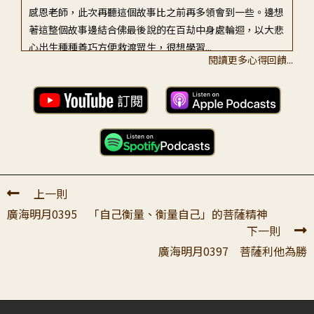
感恩老師，此次再聽這個故事比之前再多領會到一些。邊想
著這整個故事邊結合佛最後說的在百劫中身處輪迴，以大悲
心出生種種善巧方便救渡眾生，很想學習...
閱讀更多心得回饋...
许〇〇
2022-01-19 23:07:29
感谢老师开示佛陀的本生故事与师父教诲的深入内涵。 菩
萨总是让我觉得如此感动又亲切，菩萨心中没有自我，纯粹
的容纳一切众生，为了众生远离痛苦，...
鍾〇〇
2022-01-25 22:38:24
上一則
顶礼上师。 从389讲开始，上师带着我们学习广论第9页第
廣海明月0395 「自己衡量、衡量自己」的菩薩精神
10-12行的师父开示。在394讲，师父的开示引用了佛陀的
下一則
公案，就是关于大商人为了救...
廣海明月0397 菩薩利他為勝
徐〇〇
2022-01-20 10:27:23
為什麼惡人命終之後可以往生天界? 他不是生殺心了嗎?雖未
殺人但總要受生殺念的果報吧?