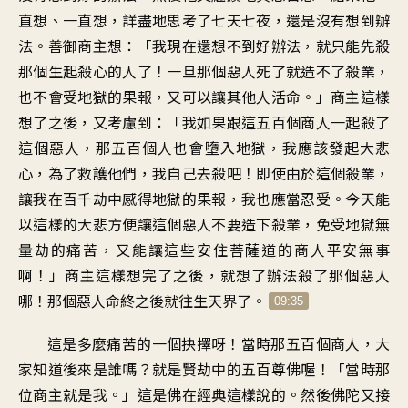
直想、一直想
，
詳盡地思考了
七天七夜
，
還是沒有想到辦
法
。
善御商主想
：「
我現在還想不到好辦法
，
就只能先殺
那個
生起殺心的人了
！
一旦那個惡人死了
就造不了殺業
，
也不會受地獄的果報
，
又可以
讓其他人活命
。」
商主這樣
想了之後
，
又考慮到
：「
我如果跟這五百個商人
一起殺了
這個惡人
，
那五百個人也會墮入地獄
，
我應該發起大悲
心
，
為了救護他們
，
我自己去殺吧
！
即使由於這個殺業
，
讓我在百千劫中
感得地獄的果報
，
我也應當忍受
。
今天能
以這樣的
大悲方便
讓這個惡人不要造下殺業
，
免受地獄無
量劫的痛苦
，
又能讓
這些安住菩薩道的商人
平安無事
啊
！」
商主這樣想完了之後
，
就想了辦法
殺了那個惡人
哪
！
那個惡人命終之後
就往生天界了
。
09:35
這是多麼痛苦的
一個抉擇呀
！
當時那五百個商人
，
大
家知道
後來是誰嗎
？
就是賢劫中的
五百尊佛喔
！「
當時那
位商主就是我
。」
這是佛在經典這樣說的
。
然後佛陀又接