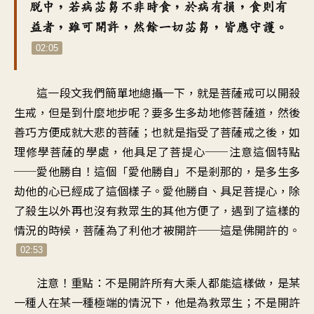
脫中
，
若病苾芻不非時食
，
於病有損
，
食則有
益者
，
雖可開許
，
然餘一切苾芻
，
皆應守護
。
02:05
這一段文我們簡單地
總攝一下
，
就是
菩薩戒可以開殺
生戒
，
但是到什麼地步呢
？
要多生多劫地修菩薩道
，
然後
善巧方便成就
大悲的菩薩
；
也就是指受了菩薩戒之後
，
如
理修學菩薩的學處
，
他具足了菩提心
──
注意這個特點
──
愛他勝自
！
這個「愛他勝自」不是剎那的
，
是多生多
劫他的心
已經成了這個樣子
。
愛他勝自、具足菩提心
，
除
了殺生以外
再也沒有救眾生的其他方便了
，
遇到了這樣的
情況的時候
，
菩薩為了利他
才被開許
──
這是佛開許的
。
02:53
注意！重點
：
不是開許所有大乘人
都能這樣做
，
是某
一種人在某一種
極端的情況下
，
他是為救眾生
；
不是開許