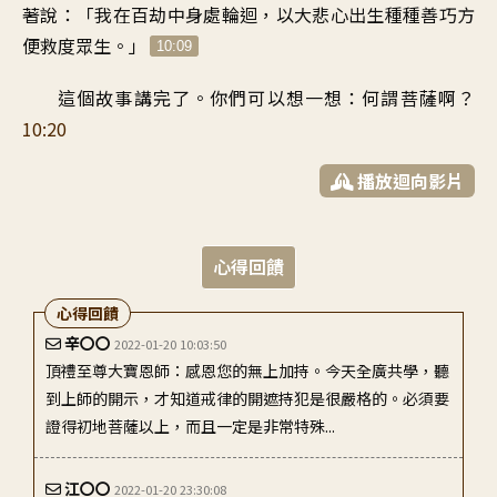
著說
：「
我在百劫中
身處輪迴
，
以大悲心
出生種種善巧方
便
救度眾生
。」
10:09
這個故事講完了
。
你們可以
想一想
：
何謂菩薩啊
？
10:20
播放迴向影片
心得回饋
心得回饋
辛〇〇
2022-01-20 10:03:50
頂禮至尊大寶恩師：感恩您的無上加持。今天全廣共學，聽
到上師的開示，才知道戒律的開遮持犯是很嚴格的。必須要
證得初地菩薩以上，而且一定是非常特殊...
江〇〇
2022-01-20 23:30:08